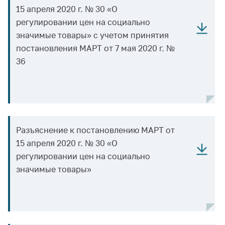
деятельность в
15 апреля 2020 г. № 30 «О
Республике
Беларусь
регулировании цен на социально
значимые товары» с учетом принятия
Защита
постановления МАРТ от 7 мая 2020 г. №
персональных
данных
36
Новости
Обратиться в МАРТ
Личный прием
Разъяснение к постановлению МАРТ от
граждан и юр. лиц
15 апреля 2020 г. № 30 «О
Прямaя телефоннaя
регулировании цен на социально
линия
значимые товары»
Горячая линия
Электронные
обращения