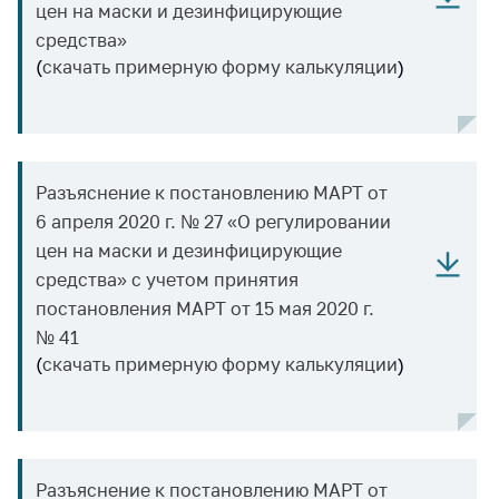
цен на маски и дезинфицирующие
Торговля и услуги
средства»
(
скачать примерную форму калькуляции
)
Регулирование и
контроль закупок
Защита прав
потребителей
Разъяснение к постановлению МАРТ от
Регулирование
6 апреля 2020 г. № 27 «О регулировании
рекламной
деятельности
цен на маски и дезинфицирующие
средства» с учетом принятия
Международное
постановления МАРТ от 15 мая 2020 г.
сотрудничество
№ 41
Применение мер
(
скачать примерную форму калькуляции
)
нетарифного
регулирования
Биржевая торговля
Выставочная
Разъяснение к постановлению МАРТ от