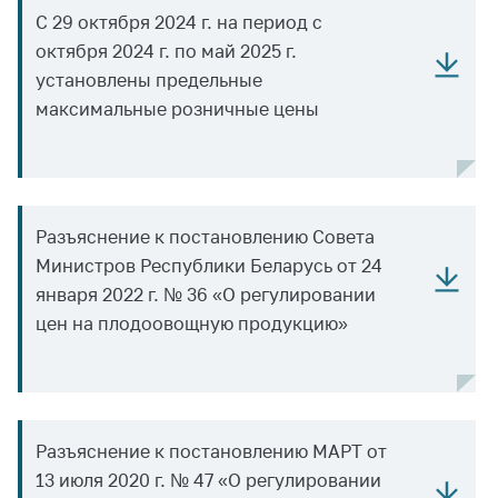
С 29 октября 2024 г. на период с
Белорусская
универсальная
октября 2024 г. по май 2025 г.
товарная биржа
установлены предельные
максимальные розничные цены
Общественная
жизнь
Идеологическая
работа
Официальные
Разъяснение к постановлению Совета
геральдические
Министров Республики Беларусь от 24
символы
января 2022 г. № 36 «О регулировании
5 лет МАРТ
цен на плодоовощную продукцию»
Деятельность
Ценовая политика
Антимонопольное
Разъяснение к постановлению МАРТ от
регулирование и
13 июля 2020 г. № 47 «О регулировании
конкуренция