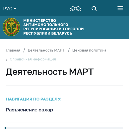
РУС
Министерство
Руководство
Структура
Министерства
Территориальные
Главная
Деятельность МАРТ
Ценовая политика
органы
Справочная информация
Законодательство
Деятельность МАРТ
Антикоррупционная
деятельность
Общественно-
консультативный
НАВИГАЦИЯ ПО РАЗДЕЛУ:
совет
Разъяснение сахар
Соискателям
Награждения