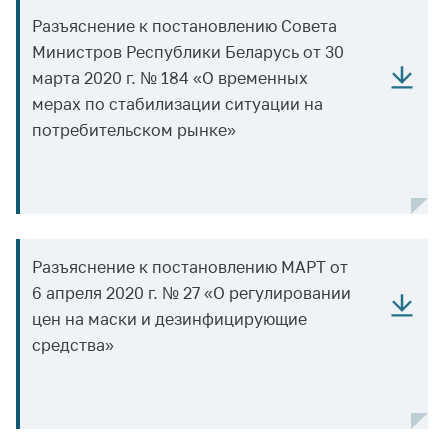
Сообщить о росте
цен на товары
Разъяснение к постановлению Совета
Министров Республики Беларусь от 30
Сообщить о росте
марта 2020 г. № 184 «О временных
цен на лекарства и
медицинские
мерах по стабилизации ситуации на
изделия
потребительском рынке»
Контакты
Адрес и режим
работы
Приемная
Разъяснение к постановлению МАРТ от
Министра
6 апреля 2020 г. № 27 «О регулировании
Горячая линия
цен на маски и дезинфицирующие
средства»
Пресс-служба
Вышестоящий
государственный
орган