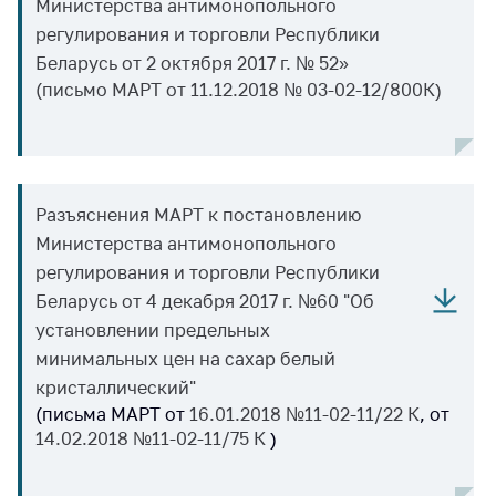
предупреждения
Министерства антимонопольного
регулирования и торговли Республики
Общественное
Беларусь от 2 октября 2017 г. № 52»
обсуждение
проектов
(
письмо МАРТ от 11.12.2018 № 03-02-12/800К
)
Маркировка
товаров
Упрощение условий
Разъяснения МАРТ к постановлению
ведения бизнеса
Министерства антимонопольного
Рекомендации по
регулирования и торговли Республики
предотвращению
Беларусь от 4 декабря 2017 г. №60 "Об
распространения
COVID-19 для
установлении предельных
субъектов торговли,
минимальных цен на сахар белый
общественного
кристаллический"
питания, бытового
(письма МАРТ от
16.01.2018 №11-02-11/22 К
, от
обслуживания
14.02.2018 №11-02-11/75 К
)
Обучение по
вопросам