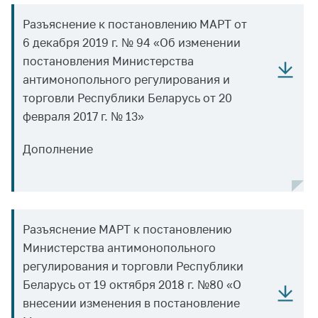
Важное на сайте
Разъяснение к постановлению МАРТ от
Сообщить о росте
6 декабря 2019 г. № 94 «Об изменении
цен
постановления Министерства
Ценообразование
антимонопольного регулирования и
на лекарственные
торговли Республики Беларусь от 20
средства, изделия
февраля 2017 г. № 13»
медицинского
назначения и
Дополнение
медицинскую
технику
Решение Комиссии
по установлению
факта нарушения
Разъяснение МАРТ к постановлению
(отсутствия)
Министерства антимонопольного
нарушения
антимонопольного
регулирования и торговли Республики
законодательства
Беларусь от 19 октября 2018 г. №80 «О
внесении изменения в постановление
Предостережения и