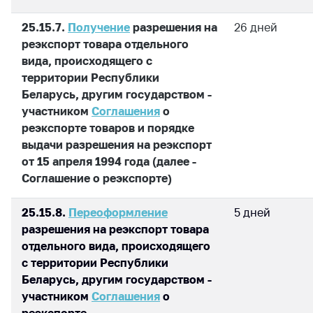
Торговля и услуги
25.15.7.
Получение
разрешения на
26 дней
реэкспорт товара отдельного
Регулирование и
контроль закупок
вида, происходящего с
территории Республики
Защита прав
Беларусь, другим государством -
потребителей
участником
Соглашения
о
Регулирование
реэкспорте товаров и порядке
рекламной
выдачи разрешения на реэкспорт
деятельности
от 15 апреля 1994 года (далее -
Соглашение о реэкспорте)
Международное
сотрудничество
25.15.8.
Переоформление
5 дней
Применение мер
разрешения на реэкспорт товара
нетарифного
отдельного вида, происходящего
регулирования
с территории Республики
Биржевая торговля
Беларусь, другим государством -
участником
Соглашения
о
Выставочная