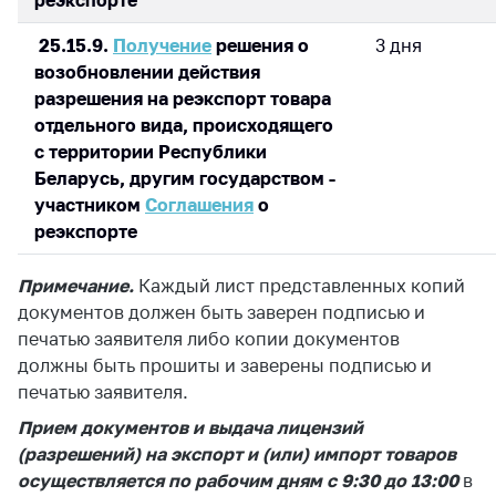
реэкспорте
деятельность в
Республике
25.15.9.
Получение
решения о
3 дня
Беларусь
возобновлении действия
Защита
разрешения на реэкспорт товара
персональных
отдельного вида, происходящего
данных
с территории Республики
Новости
Беларусь, другим государством -
участником
Соглашения
о
реэкспорте
Обратиться в МАРТ
Личный прием
Примечание.
Каждый лист представленных копий
граждан и юр. лиц
документов должен быть заверен подписью и
Прямaя телефоннaя
печатью заявителя либо копии документов
линия
должны быть прошиты и заверены подписью и
печатью заявителя.
Горячая линия
Прием документов и выдача лицензий
Электронные
(разрешений) на экспорт и (или) импорт товаров
обращения
осуществляется по рабочим дням с 9:30 до 13:00
в