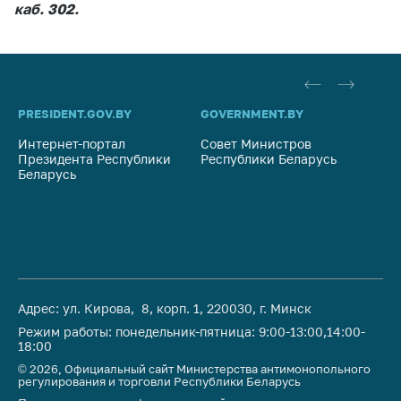
Сообщить о росте
каб. 302.
цен на товары
Сообщить о росте
цен на лекарства и
медицинские
изделия
PRESIDENT.GOV.BY
GOVERNMENT.BY
SO
Интернет-портал
Совет Министров
Со
Контакты
Президента Республики
Республики Беларусь
На
Беларусь
Адрес и режим
Ре
работы
Приемная
Министра
Горячая линия
Адрес: ул. Кирова, 8, корп. 1, 220030, г. Минск
Пресс-служба
Режим работы: понедельник-пятница: 9:00-13:00,14:00-
Вышестоящий
18:00
государственный
© 2026, Официальный сайт Министерства антимонопольного
орган
регулирования и торговли Республики Беларусь