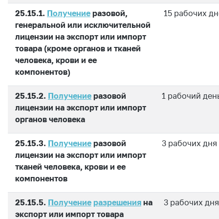
Белорусская
25.15.1.
Получение
разовой,
15 рабочих д
универсальная
генеральной или исключительной
товарная биржа
лицензии на экспорт или импорт
Общественная
товара (кроме органов и тканей
жизнь
человека, крови и ее
компонентов)
Идеологическая
работа
25.15.2.
Получение
разовой
1 рабочий ден
Официальные
лицензии на экспорт или импорт
геральдические
органов человека
символы
5 лет МАРТ
25.15.3.
Получение
разовой
3 рабочих дня
лицензии на экспорт или импорт
Деятельность
тканей человека, крови и ее
Ценовая политика
компонентов
Антимонопольное
25.15.5.
Получение
разрешения
на
3 рабочих дня
регулирование и
экспорт или импорт товара
конкуренция