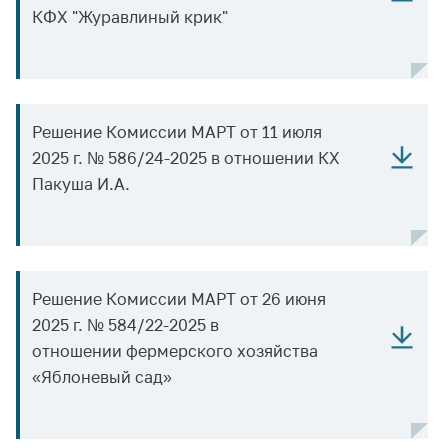
КФХ "Журавлиный крик"
Белорусская
универсальная
товарная биржа
Общественная
жизнь
Решение Комиссии МАРТ от 11 июля
Идеологическая
2025 г. № 586/24-2025 в отношении КХ
работа
Пакуша И.А.
Официальные
геральдические
символы
5 лет МАРТ
Решение Комиссии МАРТ от 26 июня
2025 г. № 584/22-2025 в
Деятельность
отношении фермерского хозяйства
Ценовая политика
«Яблоневый сад»
Антимонопольное
регулирование и
конкуренция