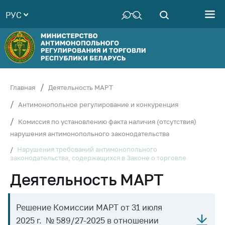
РУС
Министерство
Руководство
Структура
Министерства
Территориальные
Главная
Деятельность МАРТ
органы
Антимонопольное регулирование и конкуренция
Законодательство
Комиссия по установлению факта наличия (отсутствия)
Антикоррупционная
нарушения антимонопольного законодательства
деятельность
Нарушения требований антимонопольного
законодательства, содержащихся в Законе о торговле
Общественно-
консультативный
Деятельность МАРТ
совет
Соискателям
Решение Комиссии МАРТ от 31 июля
Награждения
2025 г. № 589/27-2025 в отношении