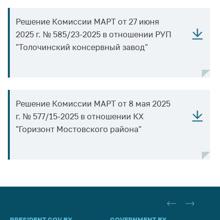
Торговля и услуги
Решение Комиссии МАРТ от 27 июня
Регулирование и
2025 г. № 585/23-2025 в отношении РУП
контроль закупок
"Толочинский консервный завод"
Защита прав
потребителей
Регулирование
рекламной
Решение Комиссии МАРТ от 8 мая 2025
деятельности
г. № 577/15-2025 в отношении КХ
Международное
"Горизонт Мостовского района"
сотрудничество
Применение мер
нетарифного
регулирования
Биржевая торговля
Выставочная
PRESIDENT.GOV.BY
GOVERNMENT.BY
SO