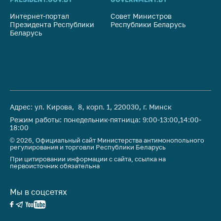
деятельность в
Республике
Интернет-портал
Совет Министров
Со
Беларусь
Президента Республики
Республики Беларусь
На
Беларусь
Ре
Защита
персональных
данных
Новости
Обратиться в МАРТ
Адрес: ул. Кирова, 8, корп. 1, 220030, г. Минск
Режим работы: понедельник-пятница: 9:00-13:00,14:00-
Личный прием
18:00
граждан и юр. лиц
© 2026, Официальный сайт Министерства антимонопольного
регулирования и торговли Республики Беларусь
Прямaя телефоннaя
линия
При цитировании информации с сайта, ссылка на
первоисточник обязательна
Горячая линия
Мы в соцсетях
Электронные
обращения