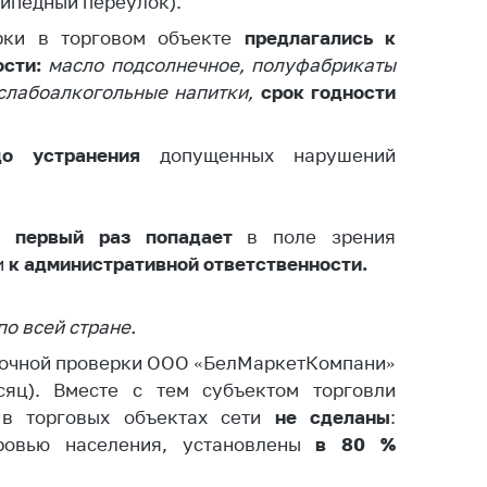
сипедный переулок).
ты
рки в торговом объекте
предлагались к
 и режим
сти:
масло подсолнечное, полуфабрикаты
ты
 слабоалкогольные напитки,
срок годности
мная
стра
до устранения
допущенных нарушений
ая линия
с-служба
е первый раз попадает
в поле зрения
стоящий
и
к административной ответственности.
дарственный
н
по всей стране.
на сайте
орочной проверки ООО «БелМаркетКомпани»
сяц). Вместе с тем субъектом торговли
ить о росте
в торговых объектах сети
не сделаны
:
ровью населения, установлены
в 80 %
образование
карственные