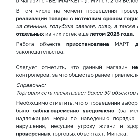
в магазине «БЕЛМАРКЕТ» (г. Минск, 2-ой Вело
Награждения
Контак
В том числе на момент проведения прове
Белорусская
Адрес
реализации
товары с истекшим сроком годно
универсальная
рабо
из свинины, голубика свежая, пиво, а также
товарная биржа
Прие
отдельных
из них истек еще
летом 2025 года
.
Общественная
Мини
Работа объекта
приостановлена
МАРТ
жизнь
законодательства.
Горяч
Идеологическая
работа
Прес
Следует отметить, что данный магазин
н
Официальные
Выше
контролеров, за что общество ранее привлекл
геральдические
госу
Справочно:
символы
орга
Торговая сеть насчитывает более 50 объектов 
5 лет МАРТ
Важное 
Необходимо отметить, что о проведении выб
было
заблаговременно уведомлено
(за ме
Сообщ
Деятельность
надлежащие меры по наведению порядка 
цен
Ценовая политика
нарушения, несущие угрозу жизни и здо
Цено
проверенных
Антимонопольное
торговых объектах г. Минска.
на ле