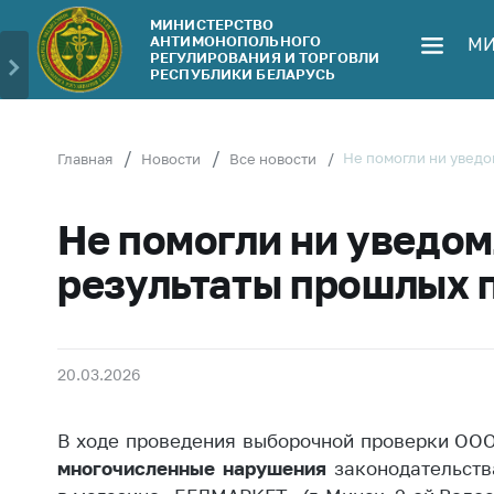
МИНИСТЕРСТВО
АНТИМОНОПОЛЬНОГО
МИ
Министерство
Обрати
РЕГУЛИРОВАНИЯ И ТОРГОВЛИ
РЕСПУБЛИКИ БЕЛАРУСЬ
Руководство
Личн
гражд
Структура
Министерства
Прям
Не помогли ни уведо
Главная
Новости
Все новости
телеф
Территориальные
органы
Горяч
Не помогли ни уведом
Законодательство
Элек
результаты прошлых 
обра
Антикоррупционная
деятельность
Сообщ
цен н
Общественно-
20.03.2026
консультативный
Сообщ
совет
цен н
В ходе проведения выборочной проверки ОО
меди
Соискателям
изде
многочисленные нарушения
законодательств