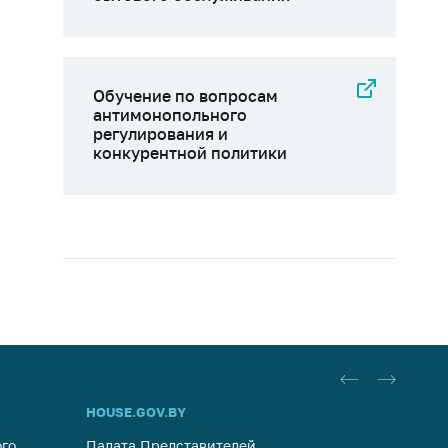
Обучение по вопросам
антимонопольного
регулирования и
конкурентной политики
HOUSE.GOV.BY
ОБРАЩ
го
Палата Представителей
Госуда