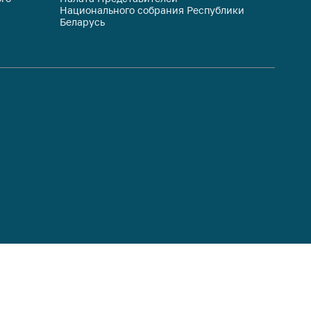
Национального собрания Республики
респуб
Беларусь
систем
гражда