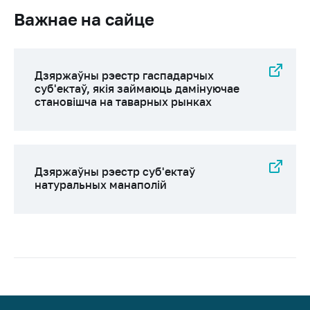
Важнае на сайце
Дзяржаўны рэестр гаспадарчых
суб'ектаў, якія займаюць дамінуючае
становішча на таварных рынках
Дзяржаўны рэестр суб'eктаў
натуральных манаполій