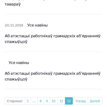
тавараў
Усе навіны
20.11.2018
Аб атэстацыi работнiкаў грамадскiх аб’яднанняў
спажыўцоў
Усе навіны
Аб атэстацыi работнiкаў грамадскiх аб’яднанняў
спажыўцоў
Старонкі:
1
...
8
9
10
11
12
Назад
Далей