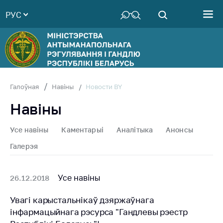
РУС
Міністэрства
Кіраўніцтва
Cтруктура
Тэрытарыяльныя
органы
Новости BY
Галоўная
Навіны
Заканадаўства
Навіны
Грамадска-
кансультатыўны
Усе навіны
Каментарыi
Аналiтыка
Анонсы
савет
Галерэя
Беларуская
ўніверсальная
Усе навіны
26.12.2018
таварная біржа
Рэдакцыя
Увагі карыстальнікаў дзяржаўнага
часопіса
інфармацыйнага рэсурса "Гандлевы рэестр
«Гермес»