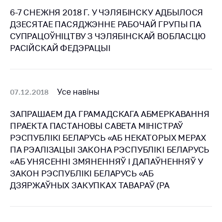
Біржавы гандаль
6-7 СНЕЖНЯ 2018 Г. У ЧЭЛЯБІНСКУ АДБЫЛОСЯ
ДЗЕСЯТАЕ ПАСЯДЖЭННЕ РАБОЧАЙ ГРУПЫ ПА
Навіны
СУПРАЦОЎНІЦТВУ З ЧЭЛЯБІНСКАЙ ВОБЛАСЦЮ
РАСІЙСКАЙ ФЕДЭРАЦЫІ
Звярнуцца ў МАРГ
Асабісты прыем
грамадзян і юр.
Усе навіны
07.12.2018
асоб
Прамая
ЗАПРАШАЕМ ДА ГРАМАДСКАГА АБМЕРКАВАННЯ
тэлефонная лінія
ПРАЕКТА ПАСТАНОВЫ САВЕТА МІНІСТРАЎ
РЭСПУБЛІКІ БЕЛАРУСЬ «АБ НЕКАТОРЫХ МЕРАХ
Гарачая лінія
ПА РЭАЛІЗАЦЫІ ЗАКОНА РЭСПУБЛІКІ БЕЛАРУСЬ
Электронныя
«АБ УНЯСЕННI ЗМЯНЕННЯЎ I ДАПАЎНЕННЯЎ У
звароты
ЗАКОН РЭСПУБЛIКI БЕЛАРУСЬ «АБ
Паведаміць аб
ДЗЯРЖАЎНЫХ ЗАКУПКАХ ТАВАРАЎ (РА
росце кошту на
тавары