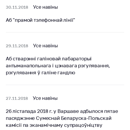
рэестр
Усе навіны
30.11.2018
гаспадарчых
суб'ектаў, якія
Аб "прамой тэлефоннай лініі"
займаюць
дамінуючае
становішча на
таварных рынках
Усе навіны
29.11.2018
Дзяржаўны
рэестр суб'eктаў
Аб стварэнні галіновай лабараторыі
натуральных
антыманапольнага і цэнавага рэгулявання,
манаполій
рэгулявання ў галіне гандлю
Усе навіны
27.11.2018
26 лістапада 2018 г. у Варшаве адбылося пятае
пасяджэнне Сумеснай Беларуска-Польскай
камісіі па эканамічнаму супрацоўніцтву