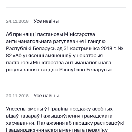
Усе навіны
24.11.2018
Аб прыняцці пастановы Міністэрства
антыманапольнага рэгулявання і гандлю
Рэспублікі Беларусь ад 31 кастрычнiка 2018 г. №
82 «Аб унясенні змяненняў у некаторыя
пастановы Міністэрства антыманапольнага
рэгулявання і гандлю Рэспублікі Беларусь»
Усе навіны
20.11.2018
Унесены змены ў Правілы продажу асобных
відаў тавараў і ажыццяўлення грамадскага
харчавання, Палажэння аб парадку распрацоўкі
і зацвярджэння асартыментнага пераліку