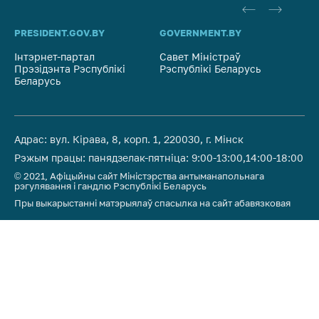
PRESIDENT.GOV.BY
GOVERNMENT.BY
SO
Інтэрнет-партал
Савет Міністраў
Са
Прэзідэнта Рэспублікі
Рэспублікі Беларусь
На
Беларусь
Рэ
Адрас: вул. Кірава, 8, корп. 1, 220030, г. Мінск
Рэжым працы: панядзелак-пятніца: 9:00-13:00,14:00-18:00
© 2021, Афіцыйны сайт Міністэрства антыманапольнага
рэгулявання і гандлю Рэспублікі Беларусь
Пры выкарыстанні матэрыялаў спасылка на сайт абавязковая