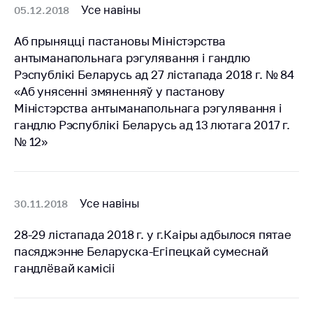
Паведаміць аб
Усе навіны
05.12.2018
росце кошту на
лекі і
Аб прыняцці пастановы Міністэрства
медыцынскія
антыманапольнага рэгулявання і гандлю
вырабы
Рэспублікі Беларусь ад 27 лістапада 2018 г. № 84
Кантакты
«Аб унясенні змяненняў у пастанову
Міністэрства антыманапольнага рэгулявання і
Адрас і рэжым
гандлю Рэспублікі Беларусь ад 13 лютага 2017 г.
працы
№ 12»
Прыёмная
Міністра
Гарачая лінія
Усе навіны
30.11.2018
Прэс-служба
28-29 лістапада 2018 г. у г.Каіры адбылося пятае
Вышэйшы
пасяджэнне Беларуска-Егіпецкай сумеснай
дзяржаўны орган
гандлёвай камісіі
Важнае на сайце
Дзяржаўны