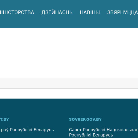
МІНІСТЭРСТВА
ДЗЕЙНАСЦЬ
НАВІНЫ
ЗВЯРНУЦЦА
ў
 і юр.
ая
інія
ныя
T.BY
SOVREP.GOV.BY
ць аб
ту на
траў Рэспублікі Беларусь
Савет Рэспублікі Нацыянальнаг
Рэспублікі Беларусь