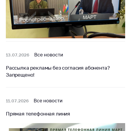
Сообщить о росте
цен на товары
Сообщить о росте
цен на лекарства и
медицинские
изделия
Контакты
Все новости
13.07.2026
Адрес и режим
работы
Рассылка рекламы без согласия абонента?
Приемная
Запрещено!
Министра
Горячая линия
Все новости
11.07.2026
Пресс-служба
Вышестоящий
Прямая телефонная линия
государственный
орган