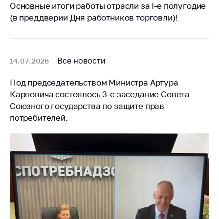
деятельность в
Основные итоги работы отрасли за I-е полугодие
Республике
(в преддверии Дня работников торговли)!
Беларусь
Защита
персональных
данных
Все новости
14.07.2026
Новости
Под председательством Министра Артура
Карповича состоялось 3-е заседание Совета
Обратиться в МАРТ
Союзного государства по защите прав
потребителей.
Личный прием
граждан и юр. лиц
Прямaя телефоннaя
линия
Горячая линия
Электронные
обращения