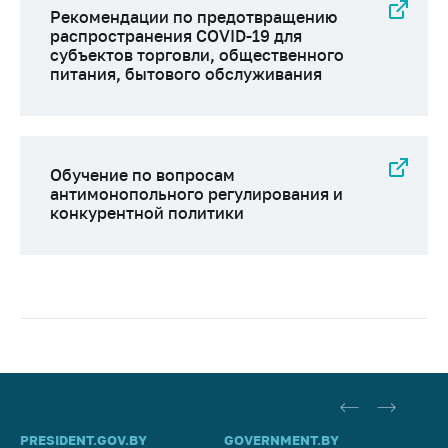
Рекомендации по предотвращению
распространения COVID-19 для
субъектов торговли, общественного
питания, бытового обслуживания
Обучение по вопросам
антимонопольного регулирования и
конкурентной политики
PRESIDENT.GOV.BY
GOVERNMENT.BY
SO