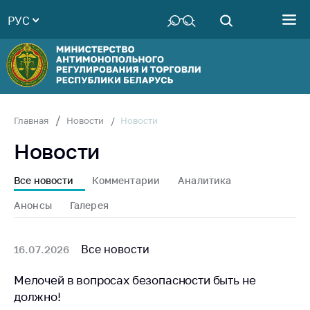
РУС
Министерство
Руководство
Структура
Министерства
Территориальные
Новости
Главная
Новости
органы
Новости
Законодательство
Антикоррупционная
Все новости
Комментарии
Аналитика
деятельность
Анонсы
Галерея
Общественно-
консультативный
совет
Все новости
16.07.2026
Соискателям
Мелочей в вопросах безопасности быть не
должно!
Награждения