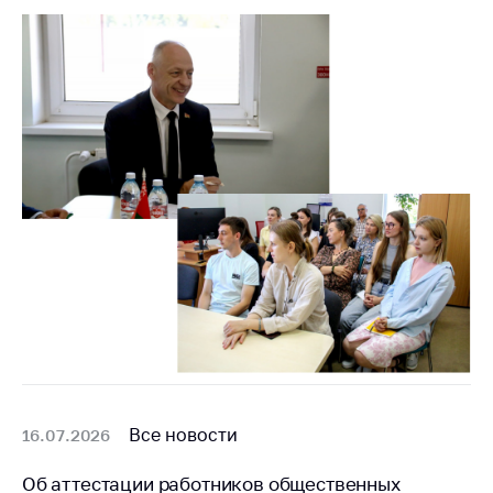
Белорусская
универсальная
товарная биржа
Общественная
жизнь
Идеологическая
работа
Официальные
геральдические
символы
5 лет МАРТ
Деятельность
Ценовая политика
Все новости
16.07.2026
Антимонопольное
регулирование и
Об аттестации работников общественных
конкуренция