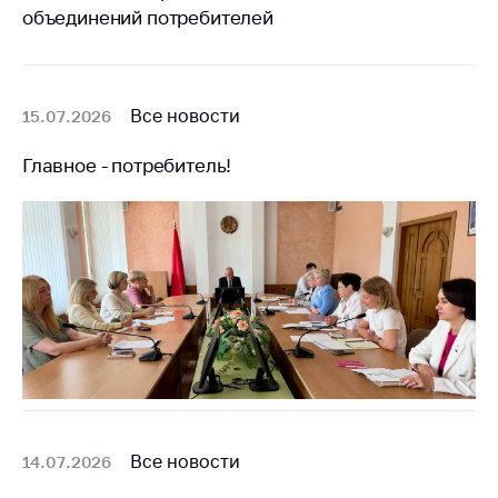
объединений потребителей
Торговля и услуги
Регулирование и
контроль закупок
Все новости
15.07.2026
Защита прав
потребителей
Главное - потребитель!
Регулирование
рекламной
деятельности
Международное
сотрудничество
Применение мер
нетарифного
регулирования
Биржевая торговля
Все новости
14.07.2026
Выставочная