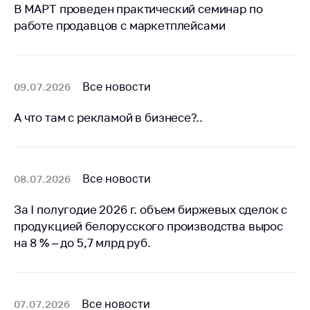
предупреждения
В МАРТ проведен практический семинар по
работе продавцов с маркетплейсами
Общественное
обсуждение
проектов
Маркировка
Все новости
09.07.2026
товаров
А что там с рекламой в бизнесе?..
Упрощение условий
ведения бизнеса
Рекомендации по
предотвращению
Все новости
08.07.2026
распространения
COVID-19 для
За I полугодие 2026 г. объем биржевых сделок с
субъектов торговли,
продукцией белорусского производства вырос
общественного
на 8 % – до 5,7 млрд руб.
питания, бытового
обслуживания
Обучение по
вопросам
Все новости
07.07.2026