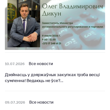
Важное на сайте
Сообщить о росте
цен
Ценообразование
на лекарственные
средства, изделия
медицинского
назначения и
медицинскую
технику
Все новости
10.07.2026
Решение Комиссии
по установлению
Дзейнасць у дзяржаўных закупках трэба весцi
факта нарушения
сумленна! Ведаюць не ўсе?...
(отсутствия)
нарушения
антимонопольного
законодательства
Все новости
09.07.2026
Предостережения и