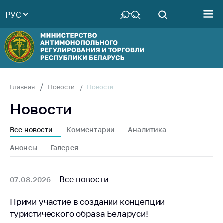
РУС
Министерство
Руководство
Структура
Министерства
Территориальные
Новости
Главная
Новости
органы
Новости
Законодательство
Антикоррупционная
Все новости
Комментарии
Аналитика
деятельность
Анонсы
Галерея
Общественно-
консультативный
совет
Все новости
07.08.2026
Соискателям
Прими участие в создании концепции
туристического образа Беларуси!
Награждения