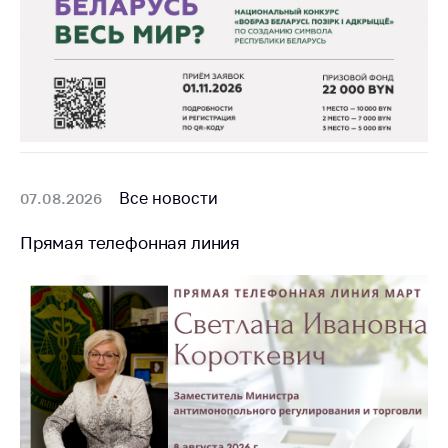
Торговля и услуги
Регулирование и
контроль закупок
Защита прав
потребителей
Регулирование
Все новости
рекламной
07.08.2026
деятельности
Прямая телефонная линия
Международное
сотрудничество
Применение мер
нетарифного
регулирования
Биржевая торговля
Выставочная