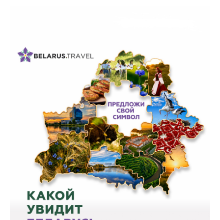
Белорусская
универсальная
товарная биржа
Общественная
жизнь
Идеологическая
работа
Официальные
геральдические
символы
5 лет МАРТ
Деятельность
Ценовая политика
Антимонопольное
регулирование и
конкуренция