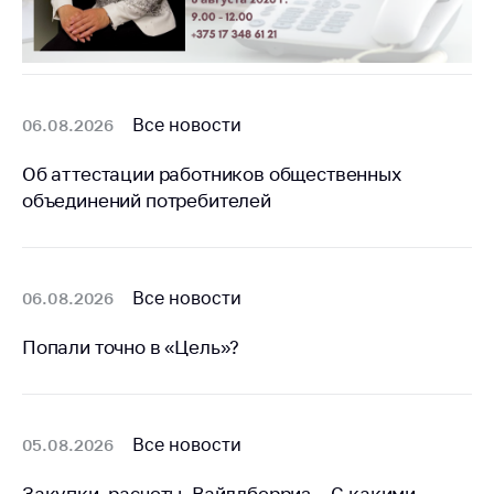
деятельность в
Республике
Беларусь
Защита
персональных
Все новости
06.08.2026
данных
Об аттестации работников общественных
Новости
объединений потребителей
Обратиться в МАРТ
Личный прием
граждан и юр. лиц
Все новости
06.08.2026
Прямaя телефоннaя
Попали точно в «Цель»?
линия
Горячая линия
Электронные
Все новости
05.08.2026
обращения
Закупки, расчеты, Вайлдберриз... С какими