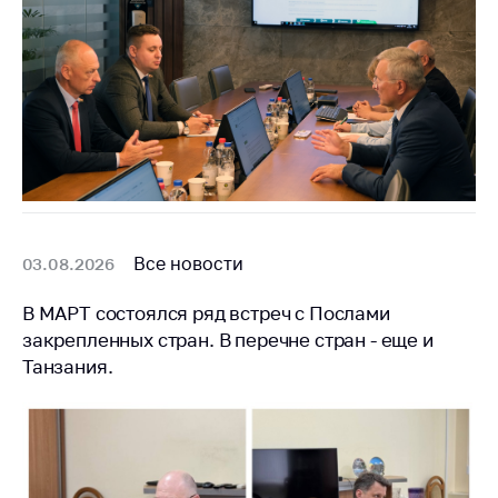
предупреждения
Общественное
обсуждение
проектов
Маркировка
товаров
Упрощение условий
ведения бизнеса
Рекомендации по
Все новости
03.08.2026
предотвращению
распространения
В МАРТ состоялся ряд встреч с Послами
COVID-19 для
закрепленных стран. В перечне стран - еще и
субъектов торговли,
Танзания.
общественного
питания, бытового
обслуживания
Обучение по
вопросам