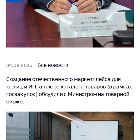
Важное на сайте
Сообщить о росте
цен
Ценообразование
на лекарственные
средства, изделия
медицинского
назначения и
Все новости
04.08.2026
медицинскую
технику
Создание отечественного маркетплейса для
Решение Комиссии
юрлиц и ИП, а также каталога товаров (в рамках
по установлению
госзакупок) обсудили с Министром на товарной
факта нарушения
бирже.
(отсутствия)
нарушения
антимонопольного
законодательства
Предостережения и