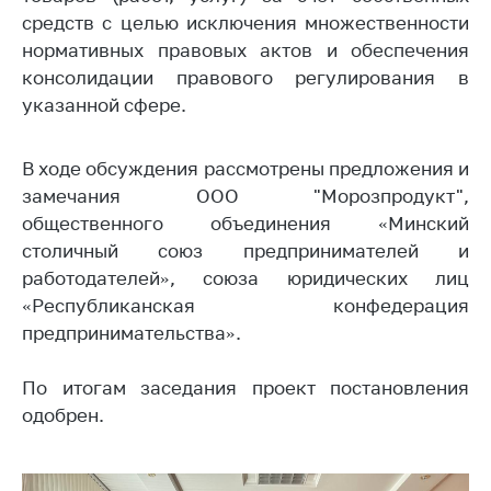
средств с целью исключения множественности
Торговля и услуги
нормативных правовых актов и обеспечения
Регулирование и
консолидации правового регулирования в
контроль закупок
указанной сфере.
Защита прав
потребителей
В ходе обсуждения рассмотрены предложения и
замечания ООО "Морозпродукт",
Регулирование
рекламной
общественного объединения «Минский
деятельности
столичный союз предпринимателей и
работодателей», союза юридических лиц
Международное
сотрудничество
«Республиканская конфедерация
предпринимательства».
Применение мер
нетарифного
По итогам заседания проект постановления
регулирования
одобрен.
Биржевая торговля
Выставочная