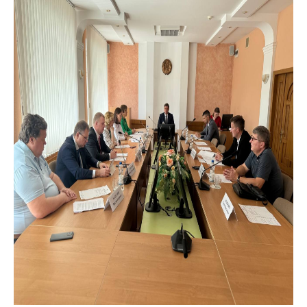
деятельность в
Республике
Беларусь
Защита
персональных
данных
Новости
Обратиться в МАРТ
Личный прием
граждан и юр. лиц
Прямaя телефоннaя
линия
Горячая линия
Электронные
обращения