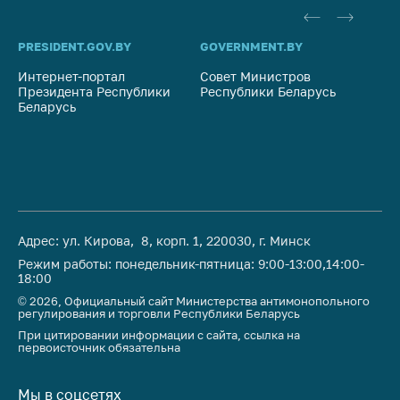
антимонопольного
регулирования и
конкурентной
PRESIDENT.GOV.BY
GOVERNMENT.BY
SO
политики
Интернет-портал
Совет Министров
Со
Президента Республики
Республики Беларусь
На
Беларусь
Ре
Адрес: ул. Кирова, 8, корп. 1, 220030, г. Минск
Режим работы: понедельник-пятница: 9:00-13:00,14:00-
18:00
© 2026, Официальный сайт Министерства антимонопольного
регулирования и торговли Республики Беларусь
При цитировании информации с сайта, ссылка на
первоисточник обязательна
Мы в соцсетях