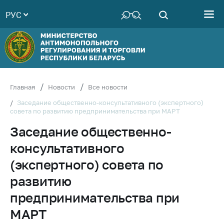
РУС
Министерство
Руководство
Структура
Министерства
Территориальные
Главная
Новости
Все новости
органы
Заседание общественно-консультативного (экспертного)
совета по развитию предпринимательства при МАРТ
Законодательство
Заседание общественно-
Антикоррупционная
деятельность
консультативного
Общественно-
(экспертного) совета по
консультативный
развитию
совет
предпринимательства при
Соискателям
МАРТ
Награждения