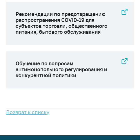
предупреждения
Общественное
Рекомендации по предотвращению
обсуждение
распространения COVID-19 для
проектов
субъектов торговли, общественного
питания, бытового обслуживания
Маркировка
товаров
Упрощение условий
ведения бизнеса
Обучение по вопросам
антимонопольного регулирования и
Рекомендации по
конкурентной политики
предотвращению
распространения
COVID-19 для
субъектов торговли,
общественного
питания, бытового
Возврат к списку
обслуживания
Обучение по
вопросам