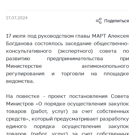
Белорусская
универсальная
17.07.2024
товарная биржа
Поделиться
Общественная
17 июля под руководством главы МАРТ Алексея
жизнь
Богданова состоялось заседание общественно-
Идеологическая
консультативного (экспертного) совета по
работа
развитию предпринимательства при
Официальные
Министерстве антимонопольного
геральдические
регулирования и торговли на площадке
символы
ведомства.
5 лет МАРТ
На повестке - проект постановления Совета
Деятельность
Министров «О порядке осуществления закупок
Ценовая политика
товаров (работ, услуг) за счет собственных
средств», который предусматривает разработку
Антимонопольное
единого порядка осуществления закупок
регулирование и
конкуренция
товаров (работ, услуг) за счет собственных