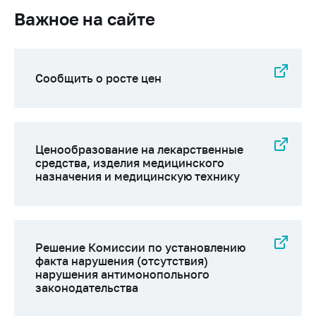
Сообщить о росте
Важное на сайте
цен на товары
Сообщить о росте
цен на лекарства и
медицинские
Сообщить о росте цен
изделия
Контакты
Адрес и режим
Ценообразование на лекарственные
работы
средства, изделия медицинского
назначения и медицинскую технику
Приемная
Министра
Горячая линия
Пресс-служба
Решение Комиссии по установлению
факта нарушения (отсутствия)
Вышестоящий
нарушения антимонопольного
государственный
законодательства
орган