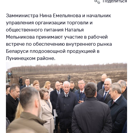
Поделиться
Белорусская
универсальная
Замминистра
Нина Емельянова
и начальник
товарная биржа
управления организации торговли и
Общественная
общественного питания
Наталья
жизнь
Мельникова
принимают участие в рабочей
встрече по обеспечению внутреннего рынка
Идеологическая
Беларуси плодоовощной продукцией в
работа
Лунинецком районе.
Официальные
геральдические
символы
5 лет МАРТ
Деятельность
Ценовая политика
Антимонопольное
регулирование и
конкуренция