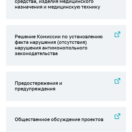
средства, изделия медицинского
Важное на сайте
назначения и медицинскую технику
Сообщить о росте
цен
Ценообразование
Решение Комиссии по установлению
на лекарственные
факта нарушения (отсутствия)
средства, изделия
нарушения антимонопольного
медицинского
законодательства
назначения и
медицинскую
технику
Решение Комиссии
Предостережения и
по установлению
предупреждения
факта нарушения
(отсутствия)
нарушения
антимонопольного
законодательства
Общественное обсуждение проектов
Предостережения и