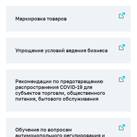
предупреждения
Общественное
обсуждение
Маркировка товаров
проектов
Маркировка
товаров
Упрощение условий ведения бизнеса
Упрощение условий
ведения бизнеса
Рекомендации по
предотвращению
Рекомендации по предотвращению
распространения
распространения COVID-19 для
COVID-19 для
субъектов торговли, общественного
субъектов торговли,
питания, бытового обслуживания
общественного
питания, бытового
обслуживания
Обучение по
Обучение по вопросам
вопросам
антимонопольного регулирования и