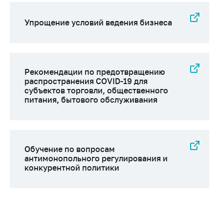
Важное на сайте
Упрощение условий ведения бизнеса
Сообщить о росте
цен
Ценообразование
на лекарственные
средства, изделия
Рекомендации по предотвращению
распространения COVID-19 для
медицинского
субъектов торговли, общественного
назначения и
питания, бытового обслуживания
медицинскую
технику
Решение Комиссии
по установлению
Обучение по вопросам
факта нарушения
антимонопольного регулирования и
(отсутствия)
конкурентной политики
нарушения
антимонопольного
законодательства
Предостережения и