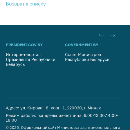
предупреждения
Возврат к списку
Общественное
обсуждение
проектов
Маркировка
товаров
PRESIDENT.GOV.BY
GOVERNMENT.BY
SO
Упрощение условий
Интернет-портал
Совет Министров
Со
ведения бизнеса
Президента Республики
Республики Беларусь
На
Беларусь
Ре
Рекомендации по
предотвращению
распространения
COVID-19 для
субъектов торговли,
общественного
питания, бытового
Адрес: ул. Кирова, 8, корп. 1, 220030, г. Минск
обслуживания
Режим работы: понедельник-пятница: 9:00-13:00,14:00-
Обучение по
18:00
вопросам
© 2026, Официальный сайт Министерства антимонопольного