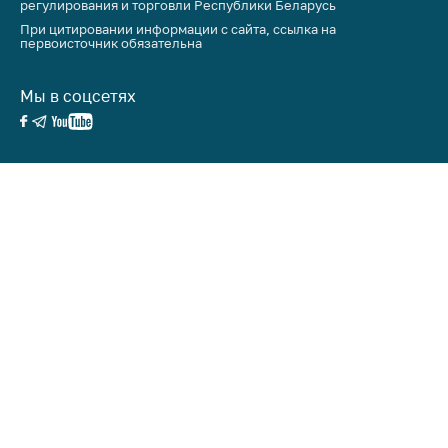
регулирования и торговли Республики Беларусь
антимонопольного
регулирования и
При цитировании информации с сайта, ссылка на
первоисточник обязательна
конкурентной
политики
Мы в соцсетях