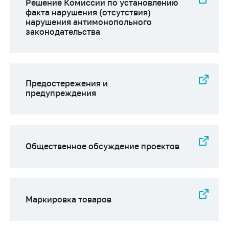
Сообщить о росте
Решение Комиссии по установлению
факта нарушения (отсутствия)
цен на товары
нарушения антимонопольного
Сообщить о росте
законодательства
цен на лекарства и
медицинские
изделия
Предостережения и
Контакты
предупреждения
Адрес и режим
работы
Приемная
Министра
Общественное обсуждение проектов
Горячая линия
Пресс-служба
Вышестоящий
Маркировка товаров
государственный
орган