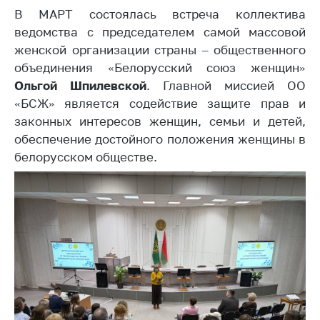
В МАРТ состоялась встреча коллектива
Белорусская
универсальная
ведомства с председателем самой массовой
товарная биржа
женской организации страны – общественного
объединения «Белорусский союз женщин»
Общественная
Ольгой Шпилевской
жизнь
. Главной миссией ОО
«БСЖ» является содействие защите прав и
Идеологическая
законных интересов женщин, семьи и детей,
работа
обеспечение достойного положения женщины в
Официальные
белорусском обществе.
геральдические
символы
5 лет МАРТ
Деятельность
Ценовая политика
Антимонопольное
регулирование и
конкуренция