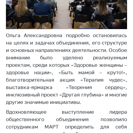
Торговля и услуги
Регулирование и
контроль закупок
Ольга Александровна подробно остановилась
Защита прав
потребителей
на целях и задачах объединения, его структуре
и основных направлениях деятельности. Особое
Регулирование
внимание было уделено реализуемым
рекламной
проектам, среди которых «Здоровье женщины –
деятельности
здоровье нации», «Быть мамой – круто!»,
Международное
благотворительная акция «Терапия чудес»,
сотрудничество
выставка-ярмарка «Творения сердец»,
Применение мер
инклюзивный проект «Другая глубина» и многие
нетарифного
другие значимые инициативы.
регулирования
Вдохновляющее выступление лидера
Биржевая торговля
общественного объединения позволило
сотрудникам МАРТ определить для себя
Выставочная