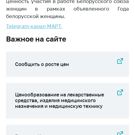
деятельность в
ценность участия в работе Белорусского союза
Республике
женщин в рамках объявленного Года
Беларусь
белорусской женщины.
Защита
Telegram-канал МАРТ.
персональных
данных
Важное на сайте
Новости
Обратиться в МАРТ
Сообщить о росте цен
Личный прием
граждан и юр. лиц
Прямaя телефоннaя
Ценообразование на лекарственные
линия
средства, изделия медицинского
назначения и медицинскую технику
Горячая линия
Электронные
обращения