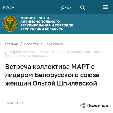
РУС
Министерство
Руководство
Структура
Министерства
Территориальные
Главная
Новости
Все новости
органы
Встреча коллектива МАРТ с лидером Белорусского союза
женщин Ольгой Шпилевской
Законодательство
Встреча коллектива МАРТ с
Антикоррупционная
деятельность
лидером Белорусского союза
Общественно-
женщин Ольгой Шпилевской
консультативный
совет
Соискателям
16.03.2026
Поделиться
Награждения