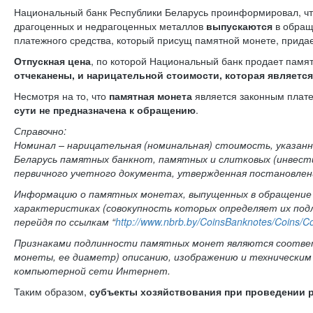
Национальный банк Республики Беларусь проинформировал, что 
Белорусская
драгоценных и недрагоценных металлов
выпускаются
в обращ
универсальная
платежного средства, который присущ памятной монете, придае
товарная биржа
Отпускная цена
, по которой Национальный банк продает пам
Общественная
отчеканены, и нарицательной стоимости, которая являетс
жизнь
Несмотря на то, что
памятная монета
является законным плате
Идеологическая
сути не предназначена к обращению
.
работа
Справочно:
Номинал – нарицательная (номинальная) стоимость, указанн
Официальные
Беларусь памятных банкнот, памятных и слитковых (инвест
геральдические
первичного учетного документа, утвержденная постановлени
символы
Информацию о памятных монетах, выпущенных в обращение Н
5 лет МАРТ
характеристиках (совокупность которых определяет их под
перейдя по ссылкам
“
http://www.nbrb.by/CoinsBanknotes/Coins/
Деятельность
Признаками подлинности памятных монет являются соответс
Ценовая политика
монеты, ее диаметр) описанию, изображению и техническим
компьютерной сети Интернет.
Антимонопольное
Таким образом,
субъекты хозяйствования при проведении 
регулирование и
конкуренция