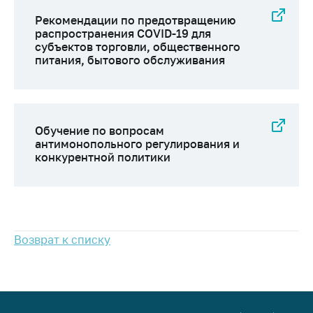
Сообщить о росте
цен на товары
Рекомендации по предотвращению
распространения COVID-19 для
Сообщить о росте
субъектов торговли, общественного
цен на лекарства и
питания, бытового обслуживания
медицинские
изделия
Контакты
Обучение по вопросам
Адрес и режим
антимонопольного регулирования и
работы
конкурентной политики
Приемная
Министра
Горячая линия
Возврат к списку
Пресс-служба
Вышестоящий
государственный
орган