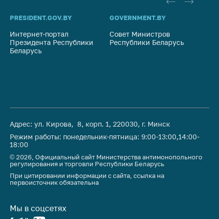
Важное на сайте
PRESIDENT.GOV.BY
GOVERNMENT.BY
SO
Сообщить о росте
цен
Интернет-портал
Совет Министров
Со
Президента Республики
Республики Беларусь
На
Беларусь
Ценообразование
Ре
на лекарственные
средства, изделия
медицинского
назначения и
медицинскую
технику
Адрес: ул. Кирова, 8, корп. 1, 220030, г. Минск
Решение Комиссии
Режим работы: понедельник-пятница: 9:00-13:00,14:00-
по установлению
18:00
факта нарушения
© 2026, Официальный сайт Министерства антимонопольного
(отсутствия)
регулирования и торговли Республики Беларусь
нарушения
При цитировании информации с сайта, ссылка на
антимонопольного
первоисточник обязательна
законодательства
Мы в соцсетях
Предостережения и