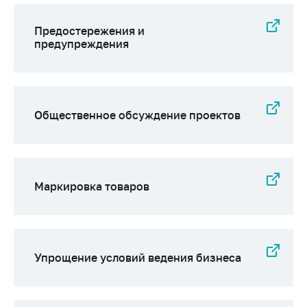
деятельность в
Республике
Беларусь
Предостережения и
предупреждения
Защита
персональных
данных
Новости
Общественное обсуждение проектов
Обратиться в МАРТ
Личный прием
граждан и юр. лиц
Маркировка товаров
Прямaя телефоннaя
линия
Горячая линия
Упрощение условий ведения бизнеса
Электронные
обращения