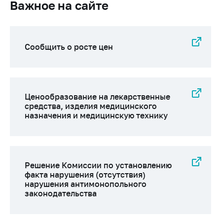
Важное на сайте
Торговля и услуги
Регулирование и
контроль закупок
Сообщить о росте цен
Защита прав
потребителей
Регулирование
Ценообразование на лекарственные
рекламной
средства, изделия медицинского
деятельности
назначения и медицинскую технику
Международное
сотрудничество
Применение мер
нетарифного
Решение Комиссии по установлению
факта нарушения (отсутствия)
регулирования
нарушения антимонопольного
Биржевая торговля
законодательства
Выставочная