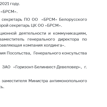
ировка
2021 году.
ров
О «БРСМ».
щение
я, секретарь ПО ОО «БРСМ» Белорусского
ий ведения
еса
торой секретарь ЦК ОО «БРСМ».
ционной деятельности и коммуникациям,
мендации по
аместитель генерального директора по
отвращению
ространения
равляющая компания холдинга».
-19 для
ения Посольства, Генерального консульства
ктов
вли,
ственного
ЗАО «Горизонт-Белинвест-Девеловер», г.
ия, бытового
уживания
ь заместителя Министра антимонопольного
ение по
ь.
осам
монопольного
ирования и
урентной