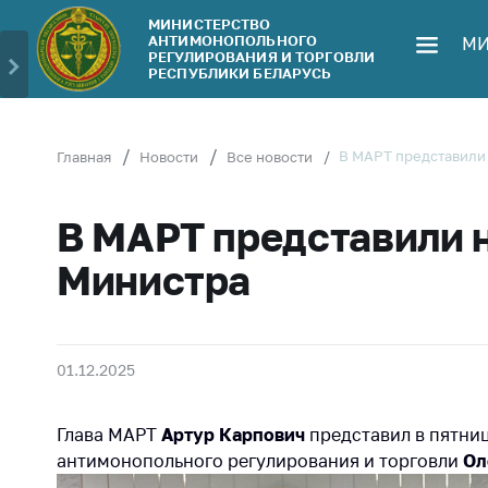
МИНИСТЕРСТВО
АНТИМОНОПОЛЬНОГО
МИ
Министерство
Обрати
РЕГУЛИРОВАНИЯ И ТОРГОВЛИ
РЕСПУБЛИКИ БЕЛАРУСЬ
Руководство
Личн
гражд
Структура
Министерства
Прям
В МАРТ представили
Главная
Новости
Все новости
телеф
Территориальные
органы
Горяч
В МАРТ представили 
Законодательство
Элек
Министра
обра
Антикоррупционная
деятельность
Сообщ
цен н
Общественно-
01.12.2025
консультативный
Сообщ
совет
цен н
Глава МАРТ
Артур Карпович
представил в пятни
меди
Соискателям
изде
антимонопольного регулирования и торговли
Ол