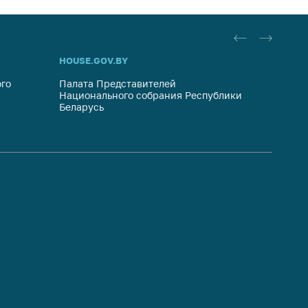
HOUSE.GOV.BY
ОБРАЩ
го
Палата Представителей
Госуда
Национального собрания Республики
респуб
Беларусь
систем
гражда