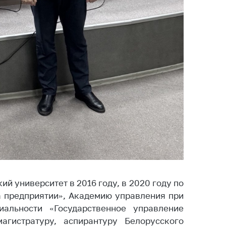
тва, изделия
цинского
чения и
цинскую
ку
ние Комиссии
тановлению
а нарушения
тствия)
шения
монопольного
одательства
остережения
едупреждения
й университет в 2016 году, в 2020 году по
ственное
а предприятии», Академию управления при
ждение
альности «Государственное управление
ктов
агистратуру, аспирантуру Белорусского