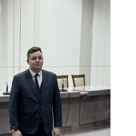
ты
 и режим
ты
мная
стра
ая линия
с-служба
стоящий
дарственный
н
на сайте
ить о росте
образование
карственные