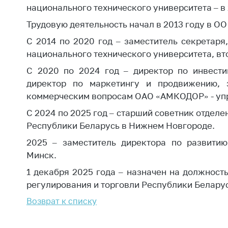
Марк
национального технического университета – в 
това
Выставочная
Трудовую деятельность начал в 2013 году в О
деятельность в
Упро
Республике
С 2014 по 2020 год – заместитель секретар
услов
Беларусь
бизн
национального технического университета, в
Защита
С 2020 по 2024 год – директор по инвести
Реко
персональных
директор по маркетингу и продвижению, з
пред
данных
расп
коммерческим вопросам ОАО «АМКОДОР» - уп
COVID
Новости
С 2024 по 2025 год – старший советник отдел
субъе
Республики Беларусь в Нижнем Новгороде.
торго
обще
2025 – заместитель директора по развитию 
питан
Минск.
обсл
1 декабря 2025 года – назначен на должност
Обуч
регулирования и торговли Республики Беларус
вопр
Возврат к списку
анти
регул
конк