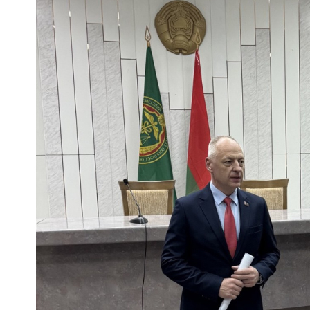
Награждения
Контак
Белорусская
Адрес
универсальная
рабо
товарная биржа
Прие
Общественная
Мини
жизнь
Горяч
Идеологическая
работа
Прес
Официальные
Выше
геральдические
госу
символы
орга
5 лет МАРТ
Важное 
Сообщ
Деятельность
цен
Ценовая политика
Цено
Антимонопольное
на ле