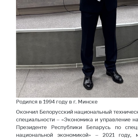
регулирование и
средс
конкуренция
меди
назна
Торговля и услуги
меди
Регулирование и
техни
контроль закупок
Реше
Защита прав
по ус
потребителей
факт
(отсу
Регулирование
нару
рекламной
анти
деятельности
закон
Международное
Пред
сотрудничество
Родился в 1994 году в г. Минске
и пр
Применение мер
Окончил Белорусский национальный технически
Обще
нетарифного
специальности – «Экономика и управление н
обсу
регулирования
Президенте Республики Беларусь по специ
прое
национальной экономикой» – 2021 году, м
Биржевая торговля