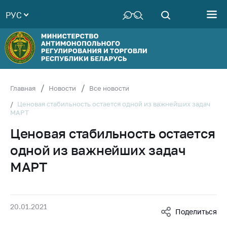
РУС
Министерство
Руководство
Структура
Министерства
Территориальные
Главная
Новости
Все новости
органы
Ценовая стабильность остается одной из важнейших задач
МАРТ
Законодательство
Ценовая стабильность остается
Антикоррупционная
деятельность
одной из важнейших задач
Общественно-
МАРТ
консультативный
совет
Соискателям
20.01.2021
Поделиться
Награждения