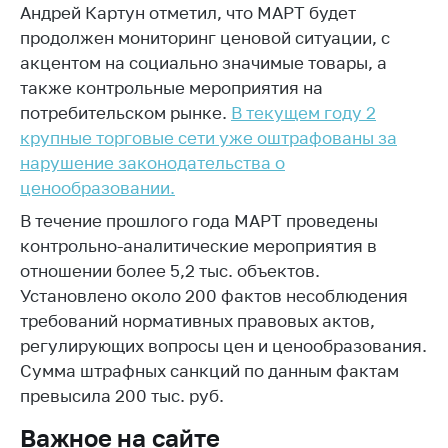
Андрей Картун отметил, что МАРТ будет
Торговля и услуги
продолжен мониторинг ценовой ситуации, с
акцентом на социально значимые товары, а
Регулирование и
контроль закупок
также контрольные мероприятия на
потребительском рынке.
В текущем году 2
Защита прав
крупные торговые сети уже оштрафованы за
потребителей
нарушение законодательства о
Регулирование
ценообразовании.
рекламной
В течение прошлого года МАРТ проведены
деятельности
контрольно-аналитические мероприятия в
Международное
отношении более 5,2 тыс. объектов.
сотрудничество
Установлено около 200 фактов несоблюдения
Применение мер
требований нормативных правовых актов,
нетарифного
регулирующих вопросы цен и ценообразования.
регулирования
Сумма штрафных санкций по данным фактам
Биржевая торговля
превысила 200 тыс. руб.
Выставочная
Важное на сайте