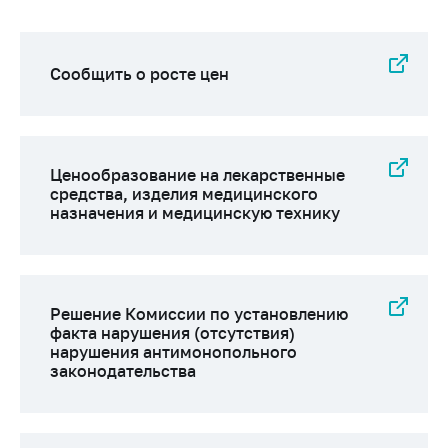
деятельность в
Республике
Беларусь
Сообщить о росте цен
Защита
персональных
данных
Новости
Ценообразование на лекарственные
средства, изделия медицинского
Обратиться в МАРТ
назначения и медицинскую технику
Личный прием
граждан и юр. лиц
Прямaя телефоннaя
Решение Комиссии по установлению
линия
факта нарушения (отсутствия)
нарушения антимонопольного
Горячая линия
законодательства
Электронные
обращения