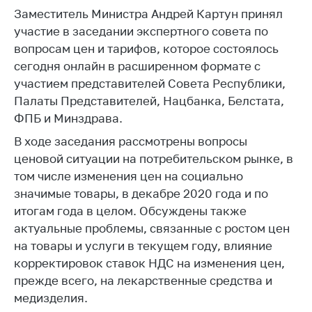
Заместитель Министра Андрей Картун принял
Белорусская
универсальная
участие в заседании экспертного совета по
товарная биржа
вопросам цен и тарифов, которое состоялось
сегодня онлайн в расширенном формате с
Общественная
участием представителей Совета Республики,
жизнь
Палаты Представителей, Нацбанка, Белстата,
Идеологическая
ФПБ и Минздрава.
работа
В ходе заседания рассмотрены вопросы
Официальные
ценовой ситуации на потребительском рынке, в
геральдические
том числе изменения цен на социально
символы
значимые товары, в декабре 2020 года и по
5 лет МАРТ
итогам года в целом. Обсуждены также
актуальные проблемы, связанные с ростом цен
Деятельность
на товары и услуги в текущем году, влияние
Ценовая политика
корректировок ставок НДС на изменения цен,
Антимонопольное
прежде всего, на лекарственные средства и
регулирование и
медизделия.
конкуренция