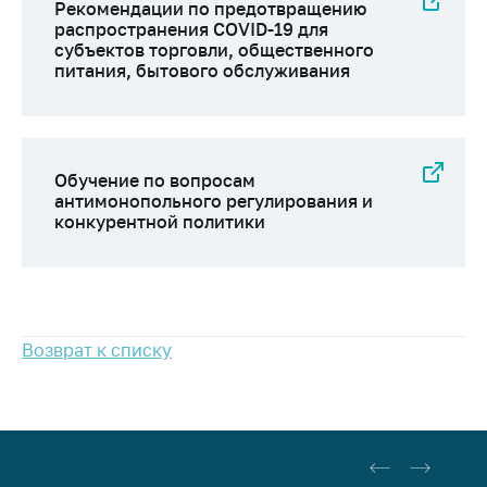
Рекомендации по предотвращению
Важное на сайте
распространения COVID-19 для
субъектов торговли, общественного
Сообщить о росте
питания, бытового обслуживания
цен
Ценообразование
на лекарственные
средства, изделия
Обучение по вопросам
медицинского
антимонопольного регулирования и
назначения и
конкурентной политики
медицинскую
технику
Решение Комиссии
по установлению
факта нарушения
Возврат к списку
(отсутствия)
нарушения
антимонопольного
законодательства
Предостережения и