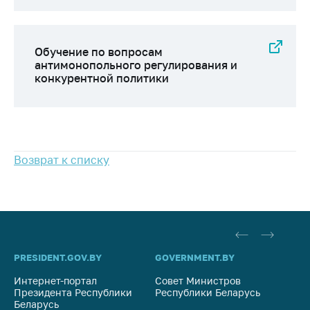
предупреждения
Общественное
обсуждение
Обучение по вопросам
проектов
антимонопольного регулирования и
конкурентной политики
Маркировка
товаров
Упрощение условий
ведения бизнеса
Рекомендации по
Возврат к списку
предотвращению
распространения
COVID-19 для
субъектов торговли,
общественного
питания, бытового
PRESIDENT.GOV.BY
GOVERNMENT.BY
SO
обслуживания
Интернет-портал
Совет Министров
Со
Обучение по
Президента Республики
Республики Беларусь
На
вопросам
Беларусь
Ре