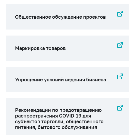
Важное на сайте
Сообщить о росте
Общественное обсуждение проектов
цен
Ценообразование
на лекарственные
средства, изделия
Маркировка товаров
медицинского
назначения и
медицинскую
технику
Упрощение условий ведения бизнеса
Решение Комиссии
по установлению
факта нарушения
(отсутствия)
нарушения
Рекомендации по предотвращению
антимонопольного
распространения COVID-19 для
законодательства
субъектов торговли, общественного
питания, бытового обслуживания
Предостережения и