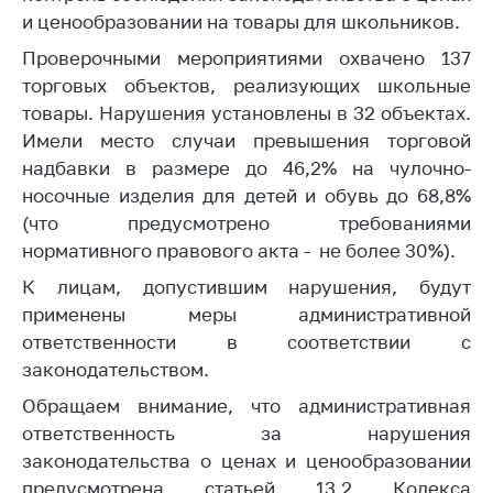
и ценообразовании на товары для школьников.
Белорусская
универсальная
Проверочными мероприятиями охвачено 137
товарная биржа
торговых объектов, реализующих школьные
Общественная
товары. Нарушения установлены в 32 объектах.
жизнь
Имели место случаи превышения торговой
надбавки в размере до 46,2% на чулочно-
Идеологическая
работа
носочные изделия для детей и обувь до 68,8%
(что предусмотрено требованиями
Официальные
нормативного правового акта - не более 30%).
геральдические
символы
К лицам, допустившим нарушения, будут
применены меры административной
5 лет МАРТ
ответственности в соответствии с
Деятельность
законодательством.
Ценовая политика
Обращаем внимание, что административная
ответственность за нарушения
Антимонопольное
законодательства о ценах и ценообразовании
регулирование и
конкуренция
предусмотрена статьей 13.2 Кодекса