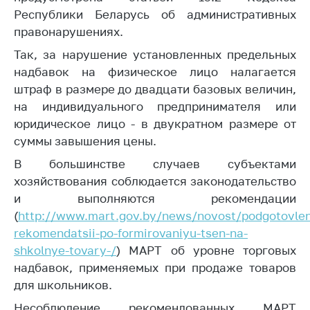
Республики Беларусь об административных
Торговля и услуги
правонарушениях.
Регулирование и
Так, за нарушение установленных предельных
контроль закупок
надбавок на физическое лицо налагается
Защита прав
штраф в размере до двадцати базовых величин,
потребителей
на индивидуального предпринимателя или
юридическое лицо - в двукратном размере от
Регулирование
рекламной
суммы завышения цены.
деятельности
В большинстве случаев субъектами
Международное
хозяйствования соблюдается законодательство
сотрудничество
и выполняются рекомендации
(
http://www.mart.gov.by/news/novost/podgotovle
Применение мер
нетарифного
rekomendatsii-po-formirovaniyu-tsen-na-
регулирования
shkolnye-tovary-/
) МАРТ об уровне торговых
надбавок, применяемых при продаже товаров
Биржевая торговля
для школьников.
Выставочная
Несоблюдение рекомендованных МАРТ