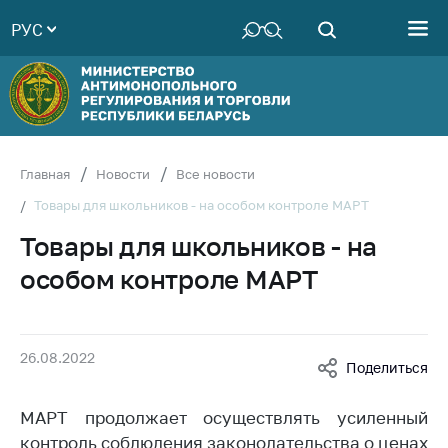
РУС
Министерство
Руководство
Структура
Министерства
Территориальные
Главная
Новости
Все новости
органы
Товары для школьников - на особом контроле МАРТ
Законодательство
Товары для школьников - на
Антикоррупционная
особом контроле МАРТ
деятельность
Общественно-
консультативный
26.08.2022
совет
Поделиться
Соискателям
МАРТ продолжает осуществлять усиленный
Награждения
контроль соблюдения законодательства о ценах