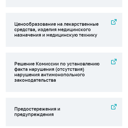
Сообщить о росте
цен на товары
Сообщить о росте
цен на лекарства и
Ценообразование на лекарственные
медицинские
средства, изделия медицинского
назначения и медицинскую технику
изделия
Контакты
Адрес и режим
работы
Решение Комиссии по установлению
факта нарушения (отсутствия)
Приемная
нарушения антимонопольного
Министра
законодательства
Горячая линия
Пресс-служба
Предостережения и
Вышестоящий
предупреждения
государственный
орган