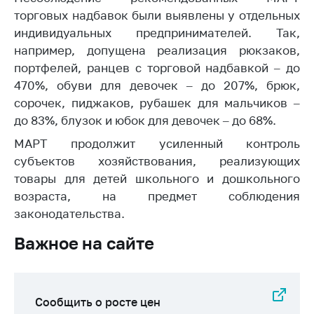
деятельность в
торговых надбавок были выявлены у отдельных
Республике
Беларусь
индивидуальных предпринимателей. Так,
например, допущена реализация рюкзаков,
Защита
портфелей, ранцев с торговой надбавкой – до
персональных
данных
470%, обуви для девочек – до 207%, брюк,
сорочек, пиджаков, рубашек для мальчиков –
Новости
до 83%, блузок и юбок для девочек – до 68%.
МАРТ продолжит усиленный контроль
Обратиться в МАРТ
субъектов хозяйствования, реализующих
Личный прием
товары для детей школьного и дошкольного
граждан и юр. лиц
возраста, на предмет соблюдения
Прямaя телефоннaя
законодательства.
линия
Важное на сайте
Горячая линия
Электронные
обращения
Сообщить о росте цен