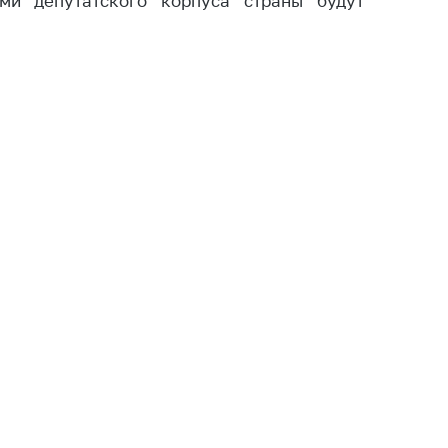
ми депутатского корпуса страны будут
тва, изделия
цинского
чения и
цинскую
ку
ние Комиссии
тановлению
а нарушения
тствия)
шения
монопольного
одательства
остережения
едупреждения
ственное
ждение
ктов