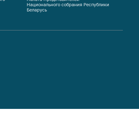
Национального собрания Республики
респуб
Беларусь
систем
гражда