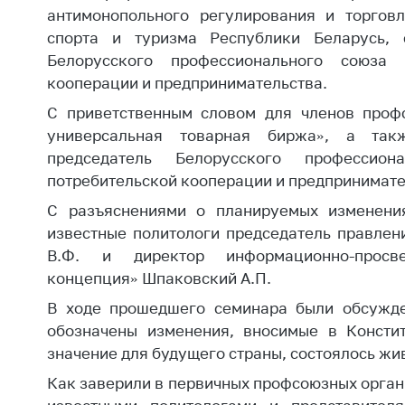
Награждения
антимонопольного регулирования и торгов
Контак
Белорусская
спорта и туризма Республики Беларусь, 
Адрес
универсальная
Белорусского профессионального союза р
рабо
товарная биржа
кооперации и предпринимательства.
Прие
Общественная
С приветственным словом для членов проф
Мини
жизнь
универсальная товарная биржа», а так
Горяч
председатель Белорусского профессион
Идеологическая
потребительской кооперации и предпринимате
работа
Прес
С разъяснениями о планируемых изменени
Официальные
Выше
известные политологи председатель правлен
геральдические
госу
В.Ф. и директор информационно-просве
символы
орга
концепция» Шпаковский А.П.
5 лет МАРТ
Важное 
В ходе прошедшего семинара были обсужде
Сообщ
Деятельность
обозначены изменения, вносимые в Консти
цен
значение для будущего страны, состоялось жи
Ценовая политика
Цено
Как заверили в первичных профсоюзных орган
Антимонопольное
на ле