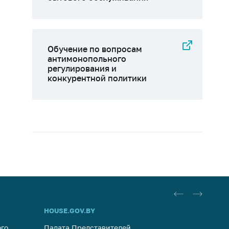
Обучение по вопросам
антимонопольного
регулирования и
конкурентной политики
HOUSE.GOV.BY
ОБРАЩ
го
Палата Представителей
Госуда