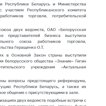
ли Республики Беларусь и Министерства
ты
с участием Республиканского комитета
 и режим
аботников торговли, потребительской
ты
мная
союза двух ведомств, ОАО «Белорусская
стра
же представителей бизнеса выступила
ая линия
ального союза работников торговли,
льства Геращенко О.Т.
с-служба
ях в Основной Закон страны выступили
стоящий
ия белорусского общества «Знание» Гигин
дарственный
тительского учреждения «Актуальная
н
на сайте
ны вопросы предстоящего референдума,
ить о росте
туцию Республики Беларусь, а также их
вое общение с присутствующими в зале.
образование
изациях двух ведомств подобные встречи с
карственные