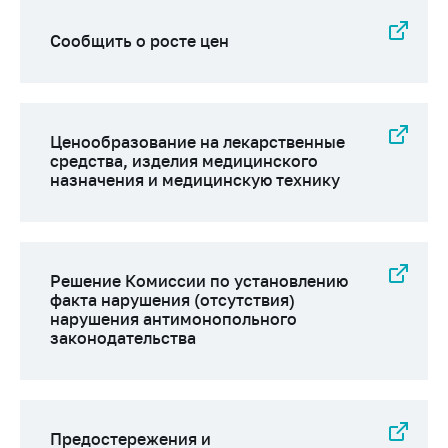
деятельность в
Республике
Сообщить о росте цен
Беларусь
Защита
персональных
данных
Ценообразование на лекарственные
Новости
средства, изделия медицинского
назначения и медицинскую технику
Обратиться в МАРТ
Личный прием
граждан и юр. лиц
Решение Комиссии по установлению
факта нарушения (отсутствия)
Прямaя телефоннaя
нарушения антимонопольного
линия
законодательства
Горячая линия
Электронные
обращения
Предостережения и