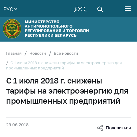
РУС
Министерство
Руководство
Структура
Министерства
Территориальные
Главная
Новости
Все новости
органы
С 1 июля 2018 г. снижены тарифы на электроэнергию для
промышленных предприятий
Законодательство
С 1 июля 2018 г. снижены
Антикоррупционная
деятельность
тарифы на электроэнергию для
Общественно-
промышленных предприятий
консультативный
совет
Соискателям
29.06.2018
Поделиться
Награждения