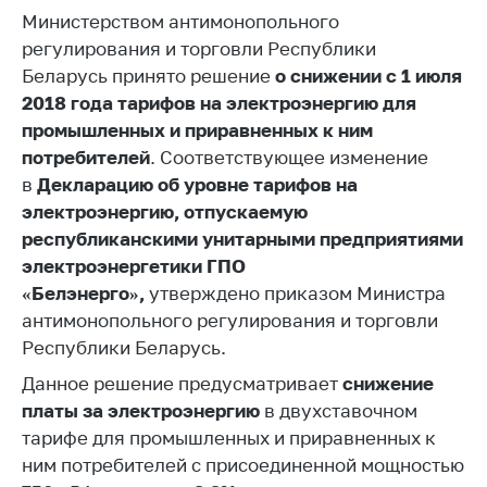
Министерством антимонопольного
Белорусская
универсальная
регулирования и торговли Республики
товарная биржа
Беларусь принято решение
о снижении с 1 июля
2018 года тарифов на электроэнергию для
Общественная
промышленных и приравненных к ним
жизнь
потребителей
. Соответствующее изменение
Идеологическая
в
Декларацию об уровне тарифов на
работа
электроэнергию, отпускаемую
Официальные
республиканскими унитарными предприятиями
геральдические
электроэнергетики ГПО
символы
«Белэнерго»,
утверждено приказом Министра
5 лет МАРТ
антимонопольного регулирования и торговли
Республики Беларусь.
Деятельность
Данное решение предусматривает
снижение
Ценовая политика
платы за электроэнергию
в двухставочном
Антимонопольное
тарифе для промышленных и приравненных к
регулирование и
ним потребителей с присоединенной мощностью
конкуренция