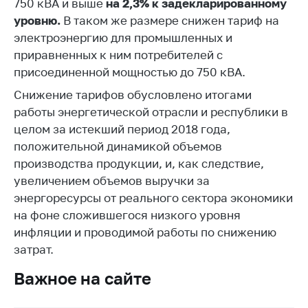
750 кВА и выше
на 2,3% к задекларированному
Торговля и услуги
уровню.
В таком же размере снижен тариф на
электроэнергию для промышленных и
Регулирование и
приравненных к ним потребителей с
контроль закупок
присоединенной мощностью до 750 кВА.
Защита прав
Снижение тарифов обусловлено итогами
потребителей
работы энергетической отрасли и республики в
Регулирование
целом за истекший период 2018 года,
рекламной
положительной динамикой объемов
деятельности
производства продукции, и, как следствие,
Международное
увеличением объемов выручки за
сотрудничество
энергоресурсы от реального сектора экономики
на фоне сложившегося низкого уровня
Применение мер
нетарифного
инфляции и проводимой работы по снижению
регулирования
затрат.
Биржевая торговля
Важное на сайте
Выставочная