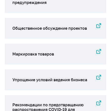
Сообщить о росте
предупреждения
цен на товары
Сообщить о росте
цен на лекарства и
медицинские
Общественное обсуждение проектов
изделия
Контакты
Адрес и режим
работы
Маркировка товаров
Приемная
Министра
Горячая линия
Упрощение условий ведения бизнеса
Пресс-служба
Вышестоящий
государственный
Рекомендации по предотвращению
орган
распространения COVID-19 для