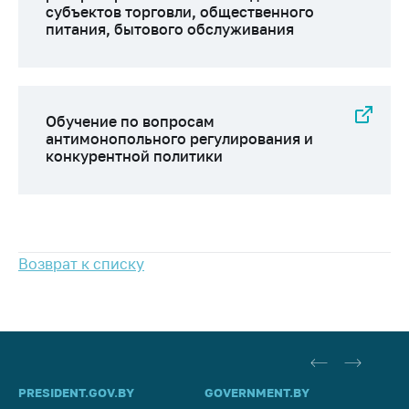
субъектов торговли, общественного
Важное на сайте
питания, бытового обслуживания
Сообщить о росте
цен
Ценообразование
на лекарственные
Обучение по вопросам
средства, изделия
антимонопольного регулирования и
медицинского
конкурентной политики
назначения и
медицинскую
технику
Решение Комиссии
по установлению
Возврат к списку
факта нарушения
(отсутствия)
нарушения
антимонопольного
законодательства
Предостережения и
PRESIDENT.GOV.BY
GOVERNMENT.BY
SO