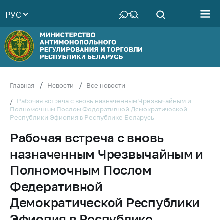
РУС
Министерство
Руководство
Структура
Министерства
Территориальные
Главная
Новости
Все новости
органы
Рабочая встреча с вновь назначенным Чрезвычайным и
Полномочным Послом Федеративной Демократической
Законодательство
Республики Эфиопия в Республике Беларусь
Антикоррупционная
Рабочая встреча с вновь
деятельность
назначенным Чрезвычайным и
Общественно-
консультативный
Полномочным Послом
совет
Федеративной
Соискателям
Демократической Республики
Награждения
Эфиопия в Республике