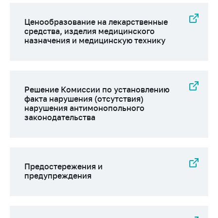
Сообщить о росте
цен на товары
Ценообразование на лекарственные
Сообщить о росте
средства, изделия медицинского
цен на лекарства и
назначения и медицинскую технику
медицинские
изделия
Контакты
Решение Комиссии по установлению
Адрес и режим
факта нарушения (отсутствия)
работы
нарушения антимонопольного
законодательства
Приемная
Министра
Горячая линия
Предостережения и
Пресс-служба
предупреждения
Вышестоящий
государственный
орган