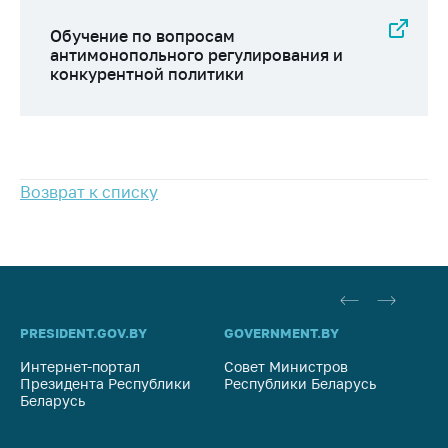
предупреждения
Обучение по вопросам
Общественное
антимонопольного регулирования и
обсуждение
конкурентной политики
проектов
Маркировка
товаров
Упрощение условий
Возврат к списку
ведения бизнеса
Рекомендации по
предотвращению
распространения
COVID-19 для
субъектов торговли,
PRESIDENT.GOV.BY
общественного
GOVERNMENT.BY
SO
питания, бытового
Интернет-портал
Совет Министров
Со
обслуживания
Президента Республики
Республики Беларусь
На
Беларусь
Ре
Обучение по
вопросам