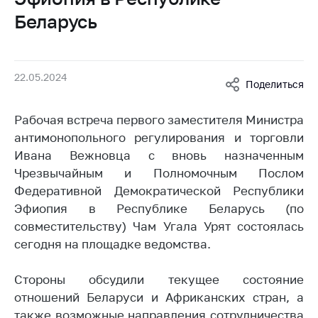
Белорусская
Беларусь
универсальная
товарная биржа
Общественная
22.05.2024
жизнь
Поделиться
Идеологическая
Рабочая встреча первого заместителя Министра
работа
антимонопольного регулирования и торговли
Официальные
Ивана Вежновца с вновь назначенным
геральдические
Чрезвычайным и Полномочным Послом
символы
Федеративной Демократической Республики
5 лет МАРТ
Эфиопия в Республике Беларусь (по
совместительству) Чам Угала Урят состоялась
Деятельность
сегодня на площадке ведомства.
Ценовая политика
Стороны обсудили текущее состояние
Антимонопольное
отношений Беларуси и Африканских стран, а
регулирование и
конкуренция
также возможные направления сотрудничества