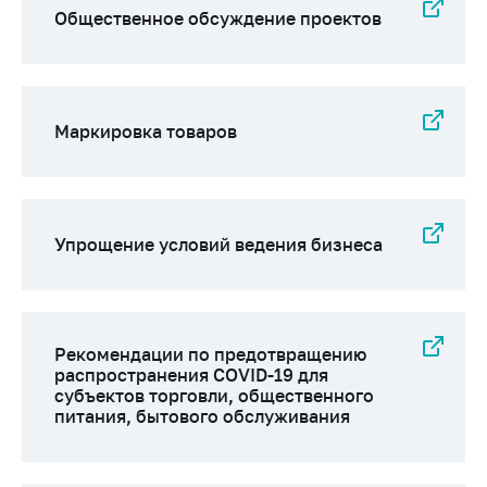
Важное на сайте
Общественное обсуждение проектов
Сообщить о росте
цен
Ценообразование
Маркировка товаров
на лекарственные
средства, изделия
медицинского
назначения и
медицинскую
Упрощение условий ведения бизнеса
технику
Решение Комиссии
по установлению
факта нарушения
Рекомендации по предотвращению
(отсутствия)
распространения COVID-19 для
нарушения
субъектов торговли, общественного
антимонопольного
питания, бытового обслуживания
законодательства
Предостережения и