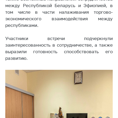
между Республикой Беларусь и Эфиопией, в
Торговля и услуги
том числе в части налаживания торгово-
Регулирование и
экономического взаимодействия между
контроль закупок
республиками.
Защита прав
потребителей
Участники встречи подчеркнули
заинтересованность в сотрудничестве, а также
Регулирование
выразили готовность способствовать его
рекламной
развитию.
деятельности
Международное
сотрудничество
Применение мер
нетарифного
регулирования
Биржевая торговля
Выставочная