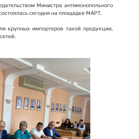
едательством Министра антимонопольного
ты
состоялась сегодня на площадке МАРТ.
 и режим
ты
ли крупных импортеров такой продукции,
мная
сетей.
стра
ая линия
с-служба
стоящий
дарственный
н
на сайте
ить о росте
образование
карственные