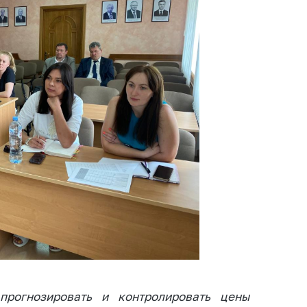
ировка
ров
щение
ий ведения
еса
мендации по
отвращению
ространения
-19 для
ктов
вли,
ственного
ия, бытового
уживания
ение по
осам
монопольного
ирования и
прогнозировать и контролировать цены
урентной