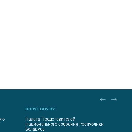
HOUSE.GOV.BY
ОБРАЩ
го
Палата Представителей
Госуда
Национального собрания Республики
респуб
Беларусь
систем