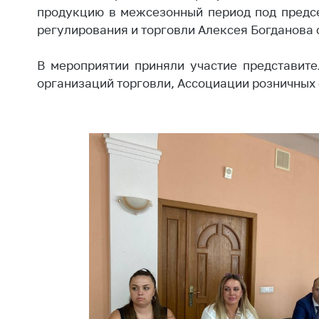
Награждения
продукцию в межсезонный период под предс
Контак
Белорусская
регулирования и торговли Алексея Богданова 
Адрес
универсальная
рабо
товарная биржа
В мероприятии приняли участие представите
Прие
организаций торговли, Ассоциации розничных 
Общественная
Мини
жизнь
Горяч
Идеологическая
работа
Прес
Официальные
Выше
геральдические
госу
символы
орга
5 лет МАРТ
Важное 
Сообщ
Деятельность
цен
Ценовая политика
Цено
Антимонопольное
на ле