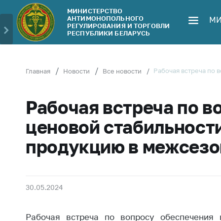
МИНИСТЕРСТВО
АНТИМОНОПОЛЬНОГО
МИ
Министерство
Обрати
РЕГУЛИРОВАНИЯ И ТОРГОВЛИ
РЕСПУБЛИКИ БЕЛАРУСЬ
Руководство
Личн
гражд
Структура
Министерства
Прям
Рабочая встреча по
Главная
Новости
Все новости
телеф
Территориальные
органы
Горяч
Рабочая встреча по в
Законодательство
Элек
ценовой стабильност
обра
Антикоррупционная
продукцию в межсезо
деятельность
Сообщ
цен н
Общественно-
консультативный
Сообщ
совет
цен н
30.05.2024
меди
Соискателям
изде
Рабочая встреча по вопросу обеспечения 