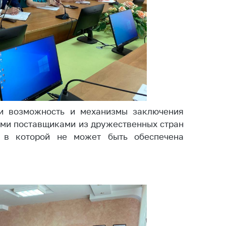
тва, изделия
цинского
чения и
цинскую
ку
ние Комиссии
тановлению
а нарушения
тствия)
и возможность и механизмы заключения
шения
ыми поставщиками из дружественных стран
монопольного
 в которой не может быть обеспечена
одательства
остережения
едупреждения
ственное
ждение
ктов