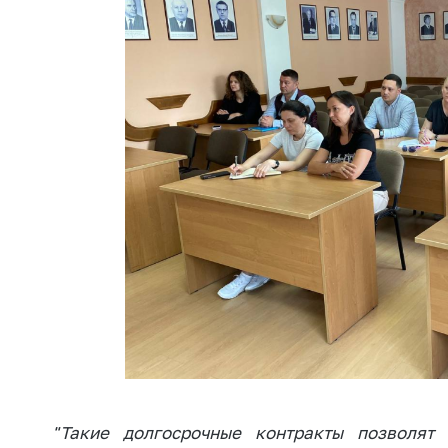
Марк
това
Выставочная
деятельность в
Упро
Республике
услов
Беларусь
бизн
Защита
Реко
персональных
пред
данных
расп
COVID
Новости
субъе
торго
обще
питан
обсл
Обуч
вопр
анти
регул
"Такие долгосрочные контракты позволят 
конк