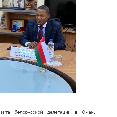
тва, изделия
цинского
чения и
цинскую
ку
ние Комиссии
тановлению
а нарушения
тствия)
шения
монопольного
одательства
остережения
едупреждения
ственное
ждение
ктов
изита белорусской делегации в Оман,