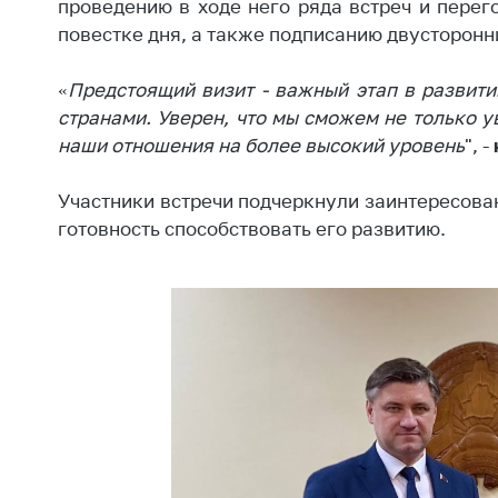
Марк
проведению в ходе него ряда встреч и перег
това
повестке дня, а также подписанию двусторон
Выставочная
деятельность в
Упро
Республике
«
Предстоящий визит - важный этап в развит
услов
Беларусь
странами. Уверен, что мы сможем не только у
бизн
наши отношения на более высокий уровень
", -
Защита
Реко
персональных
пред
данных
Участники встречи подчеркнули заинтересован
расп
готовность способствовать его развитию.
COVID
Новости
субъе
торго
обще
питан
обсл
Обуч
вопр
анти
регул
конк