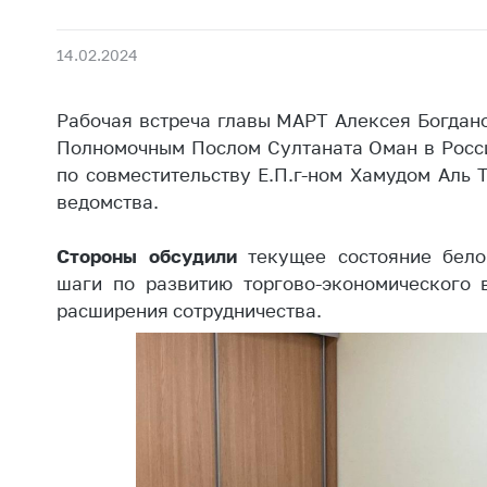
Награждения
Контак
Белорусская
Адрес
14.02.2024
универсальная
рабо
товарная биржа
Прие
Рабочая встреча главы МАРТ Алексея Богдан
Общественная
Мини
Полномочным Послом Султаната Оман в Росс
жизнь
по совместительству Е.П.г-ном Хамудом Аль 
Горяч
Идеологическая
ведомства.
работа
Прес
Стороны обсудили
текущее состояние бело
Официальные
Выше
шаги по развитию торгово-экономического 
геральдические
госу
символы
расширения сотрудничества.
орга
5 лет МАРТ
Важное 
Сообщ
Деятельность
цен
Ценовая политика
Цено
Антимонопольное
на ле