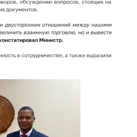
ировка
оворов, обсуждению вопросов, стоящих на
ров
них документов.
щение
ии двусторонних отношений между нашими
ий ведения
величить взаимную торговлю, но и вывести
еса
констатировал Министр.
мендации по
отвращению
ность в сотрудничестве, а также выразили
ространения
-19 для
ктов
вли,
ственного
ия, бытового
уживания
ение по
осам
монопольного
ирования и
урентной