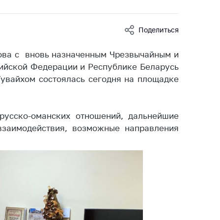
ты
 и режим
Поделиться
ты
мная
ова с вновь назначенным Чрезвычайным и
стра
ийской Федерации и Республике Беларусь
Тувайхом состоялась сегодня на площадке
ая линия
с-служба
русско-оманских отношений, дальнейшие
стоящий
взаимодействия, возможные направления
дарственный
н
на сайте
ить о росте
образование
карственные