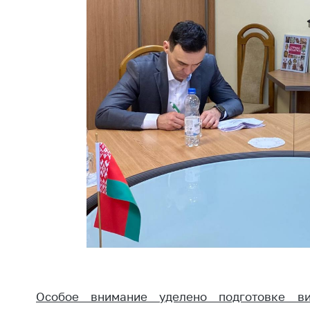
регулирование и
средс
конкуренция
меди
назна
Торговля и услуги
меди
Регулирование и
техни
контроль закупок
Реше
Защита прав
по ус
потребителей
факт
(отсу
Регулирование
нару
рекламной
анти
деятельности
закон
Международное
Пред
сотрудничество
и пр
Применение мер
Обще
нетарифного
обсу
регулирования
прое
Особое внимание уделено подготовке в
Биржевая торговля