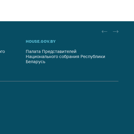
HOUSE.GOV.BY
ОБРАЩ
го
Палата Представителей
Госуда
Национального собрания Республики
респуб
Беларусь
систем
гражда