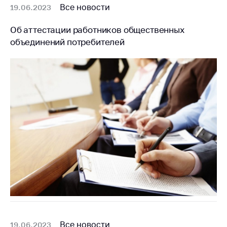
деятельность в
Все новости
19.06.2023
Республике
Беларусь
Об аттестации работников общественных
Защита
объединений потребителей
персональных
данных
Новости
Обратиться в МАРТ
Личный прием
граждан и юр. лиц
Прямaя телефоннaя
линия
Горячая линия
Электронные
обращения
Все новости
19.06.2023