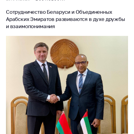
Сообщить о росте
цен на товары
Сотрудничество Беларуси и Объединенных
Сообщить о росте
Арабских Эмиратов развиваются в духе дружбы
цен на лекарства и
и взаимопонимания
медицинские
изделия
Контакты
Адрес и режим
работы
Приемная
Министра
Горячая линия
Пресс-служба
Вышестоящий
государственный
орган