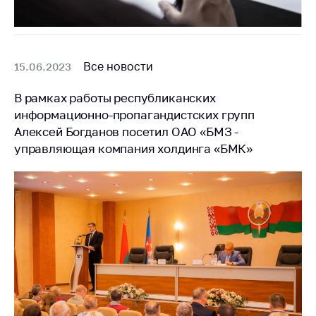
предупреждения
Общественное
обсуждение
проектов
Все новости
15.06.2023
Маркировка
товаров
В рамках работы республиканских
информационно-пропагандистских групп
Упрощение условий
Алексей Богданов посетил ОАО «БМЗ -
ведения бизнеса
управляющая компания холдинга «БМК»
Рекомендации по
предотвращению
распространения
COVID-19 для
субъектов торговли,
общественного
питания, бытового
обслуживания
Обучение по
вопросам