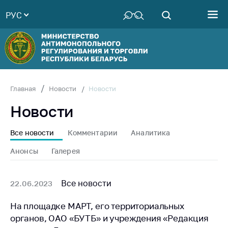
РУС
Министерство
Руководство
Структура
Министерства
Территориальные
Новости
Главная
Новости
органы
Новости
Законодательство
Антикоррупционная
Все новости
Комментарии
Аналитика
деятельность
Анонсы
Галерея
Общественно-
консультативный
совет
Все новости
22.06.2023
Соискателям
На площадке МАРТ, его территориальных
органов, ОАО «БУТБ» и учреждения «Редакция
Награждения