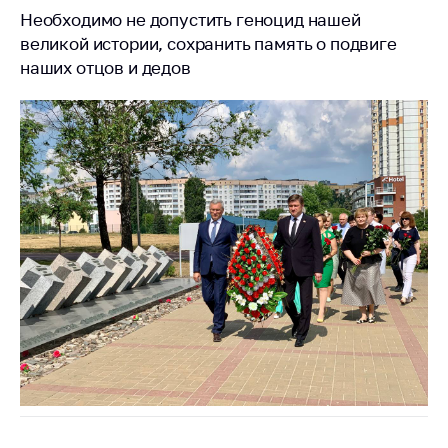
Необходимо не допустить геноцид нашей
Торговля и услуги
великой истории, сохранить память о подвиге
Регулирование и
наших отцов и дедов
контроль закупок
Защита прав
потребителей
Регулирование
рекламной
деятельности
Международное
сотрудничество
Применение мер
нетарифного
регулирования
Биржевая торговля
Выставочная