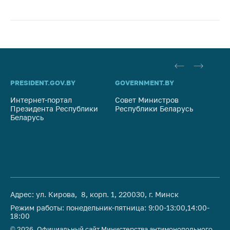
PRESIDENT.GOV.BY
GOVERNMENT.BY
SO
Интернет-портал
Совет Министров
Со
Президента Республики
Республики Беларусь
На
Беларусь
Ре
Адрес: ул. Кирова, 8, корп. 1, 220030, г. Минск
Режим работы: понедельник-пятница: 9:00-13:00,14:00-
18:00
© 2026, Официальный сайт Министерства антимонопольного