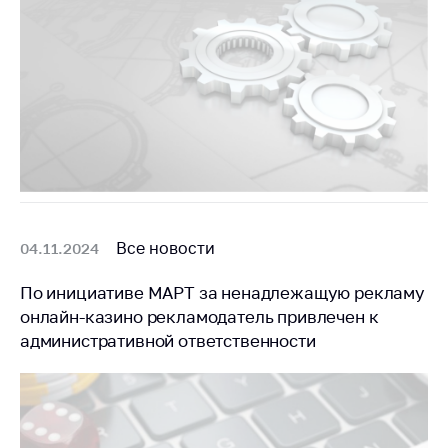
деятельность в
Республике
Беларусь
Защита
персональных
данных
Новости
Обратиться в МАРТ
Личный прием
Все новости
04.11.2024
граждан и юр. лиц
По инициативе МАРТ за ненадлежащую рекламу
Прямaя телефоннaя
онлайн-казино рекламодатель привлечен к
линия
административной ответственности
Горячая линия
Электронные
обращения