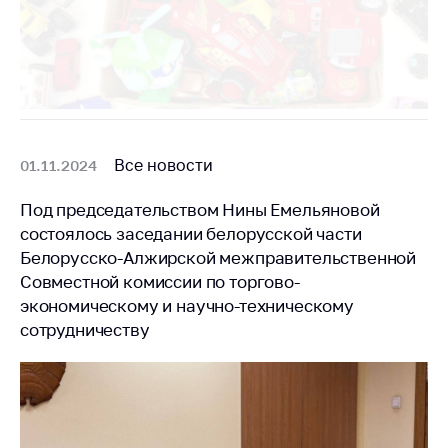
предупреждения
Общественное
обсуждение
проектов
Маркировка
товаров
Все новости
01.11.2024
Упрощение условий
ведения бизнеса
Под председательством Нины Емельяновой
Рекомендации по
состоялось заседании белорусской части
предотвращению
Белорусско-Алжирской межправительственной
распространения
Совместной комиссии по торгово-
COVID-19 для
экономическому и научно-техническому
субъектов торговли,
сотрудничеству
общественного
питания, бытового
обслуживания
Обучение по
вопросам