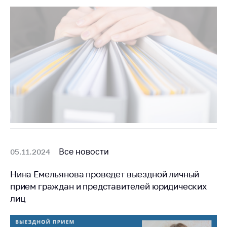
Белорусская
универсальная
товарная биржа
Общественная
жизнь
Идеологическая
работа
Официальные
геральдические
символы
5 лет МАРТ
Все новости
05.11.2024
Деятельность
Нина Емельянова проведет выездной личный
Ценовая политика
прием граждан и представителей юридических
лиц
Антимонопольное
регулирование и
конкуренция