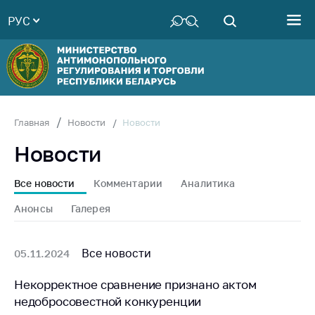
РУС
Министерство
Руководство
Структура
Министерства
Территориальные
Новости
Главная
Новости
органы
Новости
Законодательство
Антикоррупционная
Все новости
Комментарии
Аналитика
деятельность
Анонсы
Галерея
Общественно-
консультативный
совет
Все новости
05.11.2024
Соискателям
Некорректное сравнение признано актом
недобросовестной конкуренции
Награждения