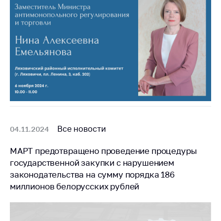
Торговля и услуги
Регулирование и
контроль закупок
Защита прав
потребителей
Регулирование
рекламной
деятельности
Международное
Все новости
04.11.2024
сотрудничество
МАРТ предотвращено проведение процедуры
Применение мер
государственной закупки с нарушением
нетарифного
законодательства на сумму порядка 186
регулирования
миллионов белорусских рублей
Биржевая торговля
Выставочная