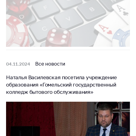
Сообщить о росте
цен на товары
Сообщить о росте
цен на лекарства и
медицинские
изделия
Контакты
Адрес и режим
Все новости
04.11.2024
работы
Приемная
Наталья Василевская посетила учреждение
Министра
образования «Гомельский государственный
колледж бытового обслуживания»
Горячая линия
Пресс-служба
Вышестоящий
государственный
орган