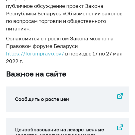
публичное обсуждение проект Закона
Белорусская
универсальная
Республики Беларусь «Об изменении законов
товарная биржа
по вопросам торговли и общественного
питания».
Общественная
жизнь
Ознакомится с проектом Закона можно на
Правовом форуме Беларуси
Идеологическая
работа
https://forumpravo.by/
в период с 17 по 27 мая
2022 г.
Официальные
геральдические
Важное на сайте
символы
5 лет МАРТ
Сообщить о росте цен
Деятельность
Ценовая политика
Антимонопольное
регулирование и
Ценообразование на лекарственные
конкуренция