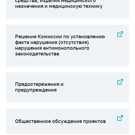
средства, изделия медицинского
назначения и медицинскую технику
Торговля и услуги
Регулирование и
контроль закупок
Защита прав
Решение Комиссии по установлению
факта нарушения (отсутствия)
потребителей
нарушения антимонопольного
Регулирование
законодательства
рекламной
деятельности
Международное
сотрудничество
Предостережения и
предупреждения
Применение мер
нетарифного
регулирования
Биржевая торговля
Общественное обсуждение проектов
Выставочная