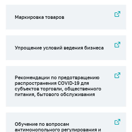
деятельность в
Республике
Беларусь
Маркировка товаров
Защита
персональных
данных
Новости
Упрощение условий ведения бизнеса
Обратиться в МАРТ
Личный прием
Рекомендации по предотвращению
граждан и юр. лиц
распространения COVID-19 для
субъектов торговли, общественного
Прямaя телефоннaя
питания, бытового обслуживания
линия
Горячая линия
Электронные
обращения
Обучение по вопросам
антимонопольного регулирования и