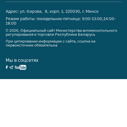
Важное на сайте
Адрес: ул. Кирова, 8, корп. 1, 220030, г. Минск
Сообщить о росте
Режим работы: понедельник-пятница: 9:00-13:00,14:00-
цен
18:00
Ценообразование
© 2026, Официальный сайт Министерства антимонопольного
регулирования и торговли Республики Беларусь
на лекарственные
При цитировании информации с сайта, ссылка на
средства, изделия
первоисточник обязательна
медицинского
назначения и
медицинскую
Мы в соцсетях
технику
Решение Комиссии
по установлению
факта нарушения
(отсутствия)
нарушения
антимонопольного
законодательства
Предостережения и