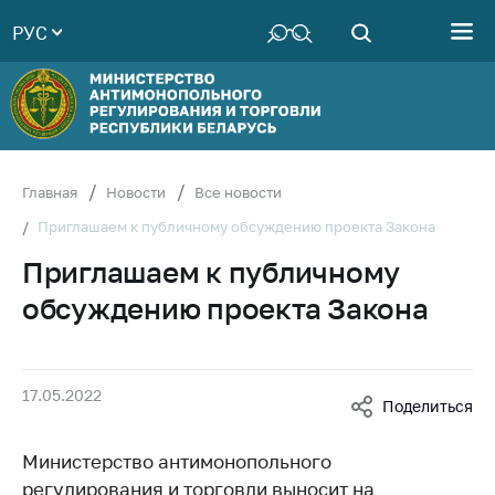
РУС
Министерство
Руководство
Структура
Министерства
Территориальные
Главная
Новости
Все новости
органы
Приглашаем к публичному обсуждению проекта Закона
Законодательство
Приглашаем к публичному
Антикоррупционная
обсуждению проекта Закона
деятельность
Общественно-
консультативный
17.05.2022
совет
Поделиться
Соискателям
Министерство антимонопольного
Награждения
регулирования и торговли выносит на