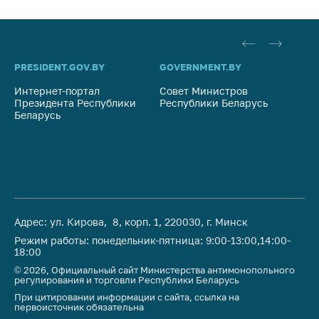
предупреждения
Общественное
обсуждение
проектов
PRESIDENT.GOV.BY
GOVERNMENT.BY
SO
Маркировка
Интернет-портал
Совет Министров
Со
товаров
Президента Республики
Республики Беларусь
На
Беларусь
Ре
Упрощение условий
ведения бизнеса
Рекомендации по
предотвращению
распространения
COVID-19 для
Адрес: ул. Кирова, 8, корп. 1, 220030, г. Минск
субъектов торговли,
общественного
Режим работы: понедельник-пятница: 9:00-13:00,14:00-
18:00
питания, бытового
обслуживания
© 2026, Официальный сайт Министерства антимонопольного
регулирования и торговли Республики Беларусь
Обучение по
При цитировании информации с сайта, ссылка на
первоисточник обязательна
вопросам