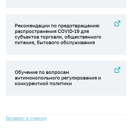
Важное на сайте
Сообщить о росте
цен
Рекомендации по предотвращению
Ценообразование
распространения COVID-19 для
субъектов торговли, общественного
на лекарственные
питания, бытового обслуживания
средства, изделия
медицинского
назначения и
медицинскую
технику
Обучение по вопросам
антимонопольного регулирования и
Решение Комиссии
конкурентной политики
по установлению
факта нарушения
(отсутствия)
нарушения
антимонопольного
законодательства
Возврат к списку
Предостережения и