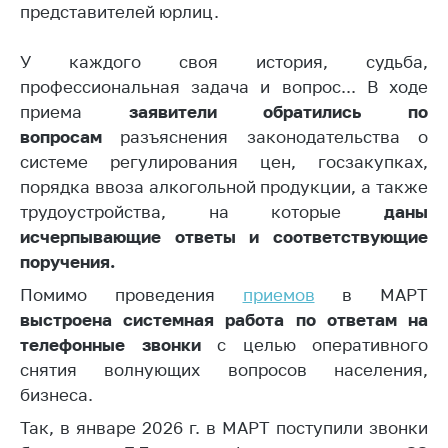
представителей юрлиц.
Белорусская
универсальная
У каждого своя история, судьба,
товарная биржа
профессиональная задача и вопрос... В ходе
Общественная
приема
заявители обратились по
жизнь
вопросам
разъяснения законодательства о
Идеологическая
системе регулирования цен, госзакупках,
работа
порядка ввоза алкогольной продукции, а также
трудоустройства, на которые
д
аны
Официальные
геральдические
исчерпывающие ответы и соответствующие
символы
поручения.
5 лет МАРТ
Помимо проведения
приемов
в МАРТ
выстроена системная работа
по ответам на
Деятельность
телефонные звонки
с целью оперативного
Ценовая политика
снятия волнующих вопросов населения,
бизнеса.
Антимонопольное
регулирование и
Так, в январе 2026 г. в МАРТ поступили звонки
конкуренция