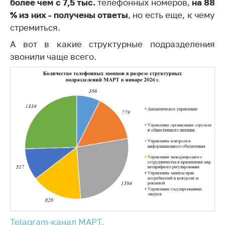
более чем с 7,5 тыс.
телефонных номеров,
на 88
Торговля и услуги
% из них - получены ответы
, но есть еще, к чему
стремиться.
Регулирование и
контроль закупок
А вот в какие структурные подразделения
звонили чаще всего.
Защита прав
потребителей
Регулирование
рекламной
деятельности
Международное
сотрудничество
Применение мер
нетарифного
регулирования
Биржевая торговля
Выставочная
Telagram-канал МАРТ.