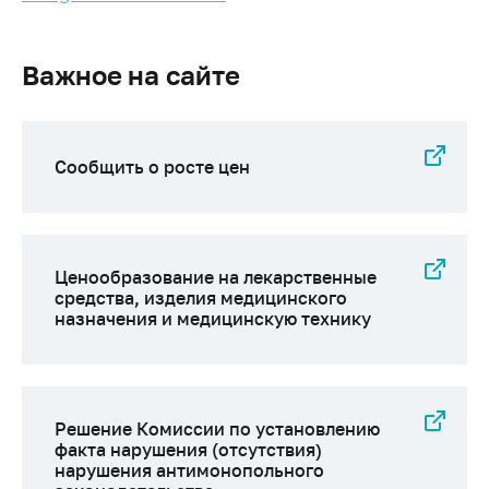
деятельность в
Республике
Беларусь
Важное на сайте
Защита
персональных
данных
Сообщить о росте цен
Новости
Обратиться в МАРТ
Личный прием
Ценообразование на лекарственные
граждан и юр. лиц
средства, изделия медицинского
назначения и медицинскую технику
Прямaя телефоннaя
линия
Горячая линия
Решение Комиссии по установлению
Электронные
факта нарушения (отсутствия)
обращения
нарушения антимонопольного