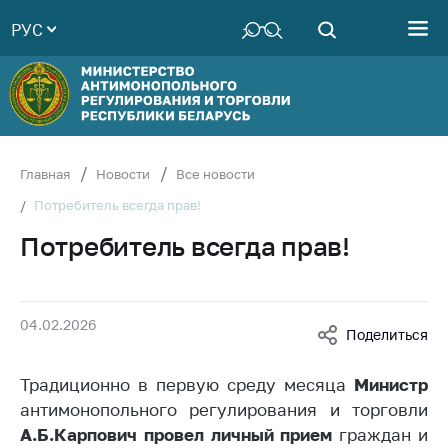
РУС
Министерство
Руководство
Структура
Министерства
Территориальные
Главная
Новости
Все новости
органы
Потребитель всегда прав!
Законодательство
Потребитель всегда прав!
Антикоррупционная
деятельность
Общественно-
04.02.2026
Поделиться
консультативный
совет
Традиционно в первую среду месяца
Министр
Соискателям
антимонопольного регулирования и торговли
Награждения
А.Б.Карпович провел
личный прием
граждан и