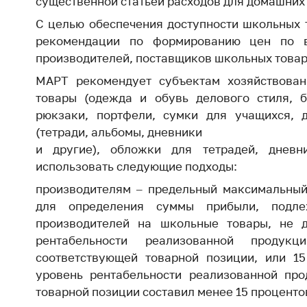
существенной статьей расходов для домашних 
Награждения
Контак
С целью обеспечения доступности школьных 
Белорусская
Адрес
рекомендации по формированию цен по в
универсальная
рабо
производителей, поставщиков школьных товар
товарная биржа
Прие
МАРТ рекомендует субъектам хозяйствова
Общественная
Мини
товары (одежда и обувь делового стиля, б
жизнь
рюкзаки, портфели, сумки для учащихся, 
Горяч
Идеологическая
(тетради, альбомы, дневники
работа
Прес
и другие), обложки для тетрадей, дневни
Официальные
Выше
использовать следующие подходы:
геральдические
госу
производителям – предельный максимальный
символы
орга
для определения суммы прибыли, подл
5 лет МАРТ
производителей на школьные товары, не 
Важное 
рентабельности реализованной проду
Сообщ
Деятельность
соответствующей товарной позиции, или 15
цен
Ценовая политика
уровень рентабельности реализованной про
Цено
товарной позиции составил менее 15 проценто
Антимонопольное
на ле