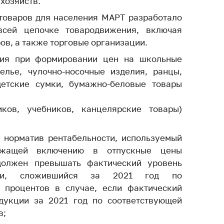
хозяйств.
ты
товаров для населения МАРТ разработало
 и режим
сей цепочке товародвижения, включая
ты
ов, а также торговые организации.
мная
ния при формировании цен
на школьные
стра
елье, чулочно-носочные изделия, ранцы,
детские сумки, бумажно-беловые товары
ая линия
с-служба
ков, учебников, канцелярские товары)
стоящий
дарственный
 норматив рентабельности, используемый
н
ежащей включению в отпускные цены
должен превышать фактический уровень
на сайте
кции, сложившийся за 2021 год по
ить о росте
 процентов в случае, если фактический
дукции за 2021 год по соответствующей
образование
в;
карственные