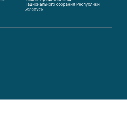
Национального собрания Республики
респуб
Беларусь
систем
гражда