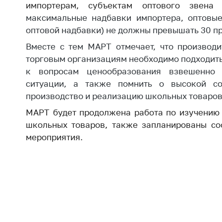
регулирование и
импортерам, субъектам оптового звен
средс
конкуренция
максимальные надбавки импортера, оптовые
меди
оптовой надбавки) не должны превышать 30 п
назна
Торговля и услуги
меди
Вместе с тем МАРТ отмечает, что производ
Регулирование и
техни
торговым организациям необходимо подходит
контроль закупок
Реше
к вопросам ценообразования взвешенно
Защита прав
по ус
ситуации, а также помнить о высокой соц
потребителей
факт
производство и реализацию школьных товаров
(отсу
Регулирование
МАРТ будет продолжена работа по изучению
нару
рекламной
школьных товаров, также запланированы со
анти
деятельности
закон
мероприятия.
Международное
Пред
сотрудничество
и пр
Применение мер
Обще
нетарифного
обсу
регулирования
прое
Биржевая торговля