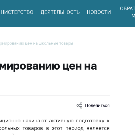
ОБРА
НИСТЕРСТВО
ДЕЯТЕЛЬНОСТЬ
НОВОСТИ
ться в МАРТ
М
ый прием
ан и юр. лиц
aя
рмированию цен на школьные товары
оннaя линия
ая линия
мированию цен на
тронные
щения
ить о росте
а товары
Поделиться
ить о росте
а лекарства и
иционно начинают активную подготовку к
цинские
лия
ольных товаров в этот период является