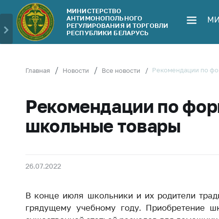
МИНИСТЕРСТВО
АНТИМОНОПОЛЬНОГО
МИ
Министерство
Обрати
РЕГУЛИРОВАНИЯ И ТОРГОВЛИ
РЕСПУБЛИКИ БЕЛАРУСЬ
Руководство
Личн
гражд
Структура
Министерства
Прям
Рекомендации по фо
Главная
Новости
Все новости
телеф
Территориальные
органы
Горяч
Рекомендации по фор
Законодательство
Элек
школьные товары
обра
Антикоррупционная
деятельность
Сообщ
цен н
Общественно-
26.07.2022
консультативный
Сообщ
совет
цен н
В конце июля школьники и их родители трад
меди
Соискателям
изде
грядущему учебному году. Приобретение шк