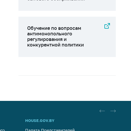
Обучение по вопросам
антимонопольного
регулирования и
конкурентной политики
HOUSE.GOV.BY
ОБРАЩ
го
Палата Представителей
Госуда