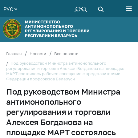
РУС
Министерство
Руководство
Структура
Министерства
Территориальные
Главная
Новости
Все новости
органы
Под руководством Министра антимонопольного
регулирования и торговли Алексея Богданова на площадке
Законодательство
МАРТ состоялось рабочее совещание с представителями
Федерации профсоюзов Беларуси
Антикоррупционная
деятельность
Под руководством Министра
Общественно-
антимонопольного
консультативный
регулирования и торговли
совет
Алексея Богданова на
Соискателям
площадке МАРТ состоялось
Награждения