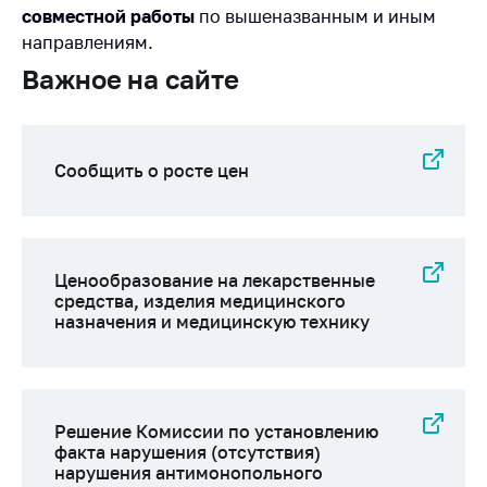
предупреждения
совместной работы
по вышеназванным и иным
Общественное
направлениям.
обсуждение
Важное на сайте
проектов
Маркировка
товаров
Сообщить о росте цен
Упрощение условий
ведения бизнеса
Рекомендации по
предотвращению
Ценообразование на лекарственные
распространения
средства, изделия медицинского
COVID-19 для
назначения и медицинскую технику
субъектов торговли,
общественного
питания, бытового
обслуживания
Решение Комиссии по установлению
Обучение по
факта нарушения (отсутствия)
вопросам
нарушения антимонопольного