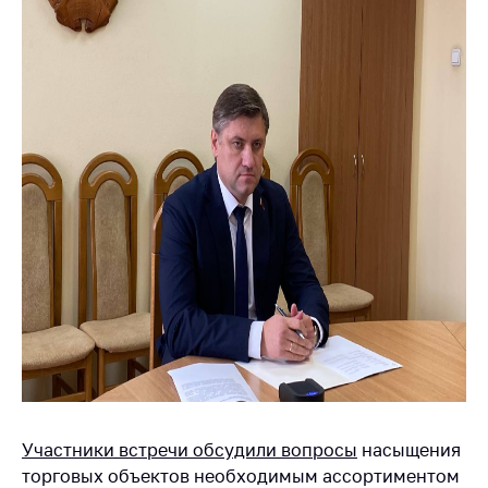
Торговля и услуги
Регулирование и
контроль закупок
Защита прав
потребителей
Регулирование
рекламной
деятельности
Международное
сотрудничество
Применение мер
нетарифного
регулирования
Биржевая торговля
Участники встречи обсудили вопросы
насыщения
Выставочная
торговых объектов необходимым ассортиментом