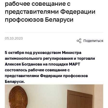
рабочее совещание с
Белорусская
универсальная
представителями Федерации
товарная биржа
профсоюзов Беларуси
Общественная
жизнь
Идеологическая
05.10.2023
Поделиться
работа
Официальные
5 октября под руководством Министра
геральдические
антимонопольного регулирования и торговли
символы
Алексея Богданова на площадке МАРТ
состоялось рабочее совещание с
5 лет МАРТ
представителями Федерации профсоюзов
Деятельность
Беларуси.
Ценовая политика
Антимонопольное
регулирование и
конкуренция