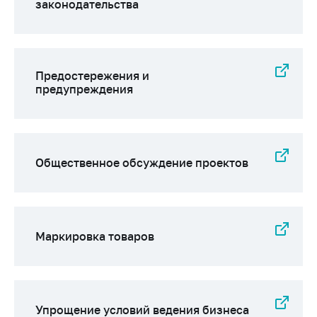
законодательства
антимонопольного
регулирования и
конкурентной
политики
Предостережения и
предупреждения
Общественное обсуждение проектов
Маркировка товаров
Упрощение условий ведения бизнеса