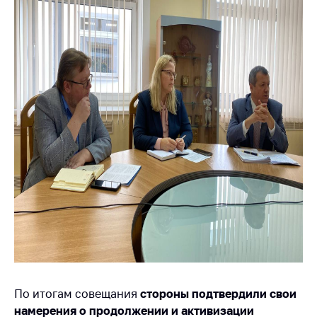
Важное на сайте
Сообщить о росте
цен
Ценообразование
на лекарственные
средства, изделия
медицинского
назначения и
медицинскую
технику
Решение Комиссии
по установлению
факта нарушения
(отсутствия)
нарушения
антимонопольного
законодательства
По итогам совещания
стороны подтвердили свои
Предостережения и
намерения о продолжении и активизации