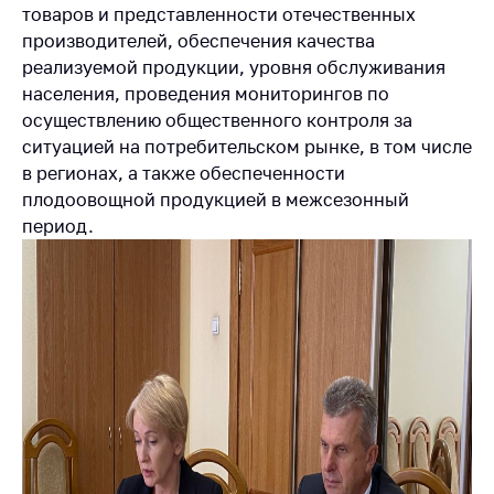
деятельность в
товаров и представленности отечественных
Республике
производителей, обеспечения качества
Беларусь
реализуемой продукции, уровня обслуживания
Защита
населения, проведения мониторингов по
персональных
осуществлению общественного контроля за
данных
ситуацией на потребительском рынке, в том числе
в регионах, а также обеспеченности
Новости
плодоовощной продукцией в межсезонный
период.
Обратиться в МАРТ
Личный прием
граждан и юр. лиц
Прямaя телефоннaя
линия
Горячая линия
Электронные
обращения