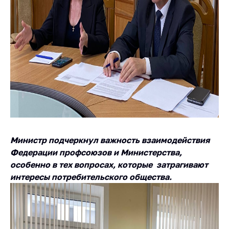
Сообщить о росте
цен на товары
Сообщить о росте
цен на лекарства и
медицинские
изделия
Контакты
Адрес и режим
работы
Приемная
Министр подчеркнул важность взаимодействия
Министра
Федерации профсоюзов и Министерства,
Горячая линия
особенно в тех вопросах, которые затрагивают
интересы потребительского общества.
Пресс-служба
Вышестоящий
государственный
орган