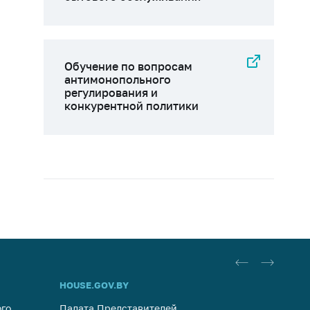
Обучение по вопросам
антимонопольного
регулирования и
конкурентной политики
HOUSE.GOV.BY
ОБРАЩ
го
Палата Представителей
Госуда