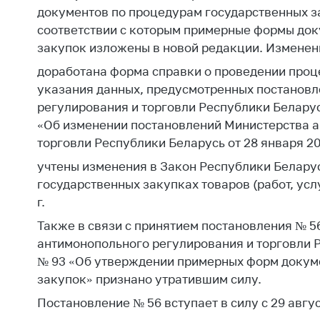
Награждения
документов по процедурам государственных за
Контак
Белорусская
соответствии с которым примерные формы док
Адрес
универсальная
закупок изложены в новой редакции. Изменен
рабо
товарная биржа
доработана форма справки о проведении проце
Прие
Общественная
указания данных, предусмотренных постанов
Мини
жизнь
регулирования и торговли Республики Беларусь
Горяч
«Об изменении постановлений Министерства а
Идеологическая
торговли Республики Беларусь от 28 января 2019
работа
Прес
учтены изменения в Закон Республики Беларусь
Официальные
Выше
государственных закупках товаров (работ, услу
геральдические
госу
г.
символы
орга
Также в связи с принятием постановления № 
5 лет МАРТ
Важное 
антимонопольного регулирования и торговли Р
Сообщ
Деятельность
№ 93 «Об утверждении примерных форм докум
цен
закупок» признано утратившим силу.
Ценовая политика
Цено
Постановление № 56 вступает в силу с 29 авгус
Антимонопольное
на ле