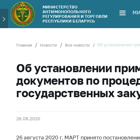
МИНИСТЕРСТВО
АНТИМОНОПОЛЬНОГО
МИ
Министерство
Обрати
РЕГУЛИРОВАНИЯ И ТОРГОВЛИ
РЕСПУБЛИКИ БЕЛАРУСЬ
Руководство
Личн
гражд
Структура
Министерства
Прям
Об установлении пр
Главная
Новости
Все новости
телеф
Территориальные
органы
Горяч
Об установлении при
Законодательство
Элек
документов по проце
обра
Антикоррупционная
государственных зак
деятельность
Сообщ
цен н
Общественно-
консультативный
Сообщ
совет
цен н
28.08.2020
меди
Соискателям
изде
26 августа 2020 г. МАРТ принято постановлен