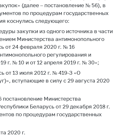
купок» (далее – постановление № 56), в
ты
ументов по процедурам государственных
 и режим
ия коснулись следующего:
ты
дуры закупки из одного источника в части
мная
лением Министерства антимонопольного
стра
 от 24 февраля 2020 г. № 16
ая линия
нтимонопольного регулирования и
 г. № 10 и от 12 апреля 2019 г. № 30»;
с-служба
 от 13 июля 2012 г. № 419-З «О
стоящий
г)», вступающие в силу с 29 августа 2020
дарственный
н
56 постановление Министерства
на сайте
еспублики Беларусь от 29 декабря 2018 г.
ить о росте
ентов по процедурам государственных
образование
та 2020 г.
карственные