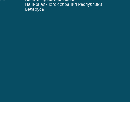
Национального собрания Республики
респуб
Беларусь
систем
гражда