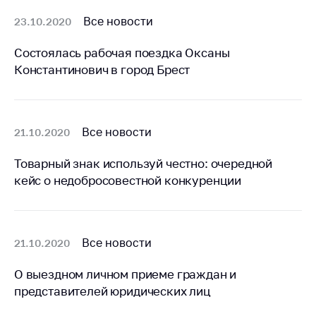
деятельность в
Республике
Все новости
23.10.2020
Беларусь
Состоялась рабочая поездка Оксаны
Защита
Константинович в город Брест
персональных
данных
Новости
Все новости
21.10.2020
Обратиться в МАРТ
Товарный знак используй честно: очередной
Личный прием
кейс о недобросовестной конкуренции
граждан и юр. лиц
Прямaя телефоннaя
линия
Все новости
21.10.2020
Горячая линия
О выездном личном приеме граждан и
Электронные
представителей юридических лиц
обращения