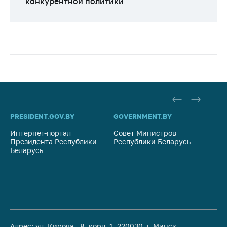
конкурентной политики
PRESIDENT.GOV.BY
GOVERNMENT.BY
SO
Интернет-портал
Совет Министров
Со
Президента Республики
Республики Беларусь
На
Беларусь
Ре
Адрес: ул. Кирова, 8, корп. 1, 220030, г. Минск