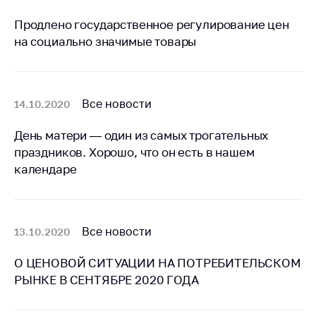
предупреждения
Продлено государственное регулирование цен
Общественное
на социально значимые товары
обсуждение
проектов
Маркировка
товаров
Все новости
14.10.2020
Упрощение условий
День матери — один из самых трогательных
ведения бизнеса
праздников. Хорошо, что он есть в нашем
Рекомендации по
календаре
предотвращению
распространения
COVID-19 для
субъектов торговли,
Все новости
13.10.2020
общественного
питания, бытового
О ЦЕНОВОЙ СИТУАЦИИ НА ПОТРЕБИТЕЛЬСКОМ
обслуживания
РЫНКЕ В СЕНТЯБРЕ 2020 ГОДА
Обучение по
вопросам