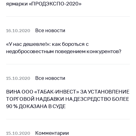
ярмарки «ПРОДЭКСПО-2020»
Важное на сайте
Сообщить о росте
цен
Все новости
16.10.2020
Ценообразование
на лекарственные
«У нас дешевле!»: как бороться с
средства, изделия
недобросовестным поведением конкурентов?
медицинского
назначения и
медицинскую
технику
Все новости
15.10.2020
Решение Комиссии
по установлению
ВИНА ООО «ТАБАК-ИНВЕСТ» ЗА УСТАНОВЛЕНИЕ
факта нарушения
ТОРГОВОЙ НАДБАВКИ НА ДЕЗСРЕДСТВО БОЛЕЕ
(отсутствия)
90 % ДОКАЗАНА В СУДЕ
нарушения
антимонопольного
законодательства
Предостережения и
Комментарии
15.10.2020