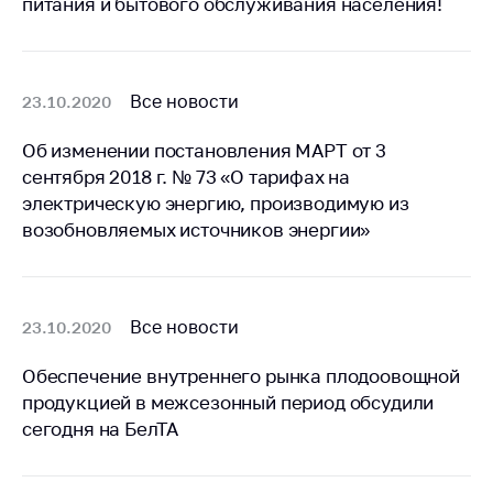
питания и бытового обслуживания населения!
Торговля и услуги
Регулирование и
контроль закупок
Все новости
23.10.2020
Защита прав
Об изменении постановления МАРТ от 3
потребителей
сентября 2018 г. № 73 «О тарифах на
Регулирование
электрическую энергию, производимую из
рекламной
возобновляемых источников энергии»
деятельности
Международное
сотрудничество
Все новости
23.10.2020
Применение мер
нетарифного
Обеспечение внутреннего рынка плодоовощной
регулирования
продукцией в межсезонный период обсудили
сегодня на БелТА
Биржевая торговля
Выставочная