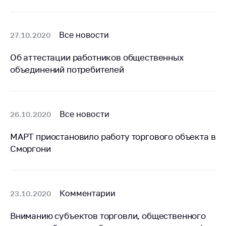
Белорусская
универсальная
товарная биржа
Все новости
27.10.2020
Общественная
Об аттестации работников общественных
жизнь
объединений потребителей
Идеологическая
работа
Официальные
Все новости
26.10.2020
геральдические
символы
МАРТ приостановило работу торгового объекта в
5 лет МАРТ
Сморгони
Деятельность
Ценовая политика
Комментарии
23.10.2020
Антимонопольное
регулирование и
Вниманию субъектов торговли, общественного
конкуренция