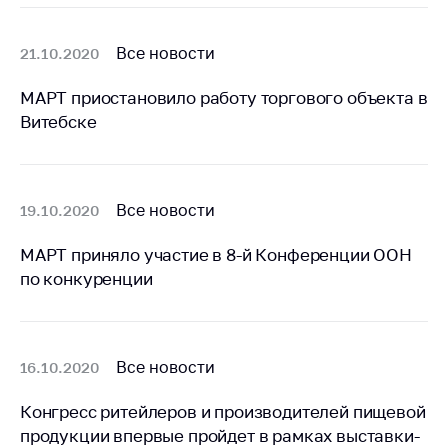
Сообщить о росте
цен на товары
Все новости
21.10.2020
Сообщить о росте
цен на лекарства и
МАРТ приостановило работу торгового объекта в
медицинские
Витебске
изделия
Контакты
Адрес и режим
Все новости
19.10.2020
работы
Приемная
МАРТ приняло участие в 8-й Конференции ООН
Министра
по конкуренции
Горячая линия
Пресс-служба
Все новости
16.10.2020
Вышестоящий
государственный
Конгресс ритейлеров и производителей пищевой
орган
продукции впервые пройдет в рамках выставки-