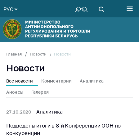
РУС
Министерство
Руководство
Структура
Министерства
Территориальные
Новости
Главная
Новости
органы
Новости
Законодательство
Антикоррупционная
Все новости
Комментарии
Аналитика
деятельность
Анонсы
Галерея
Общественно-
консультативный
совет
Аналитика
27.10.2020
Соискателям
Подведены итоги в 8-й Конференции ООН по
конкуренции
Награждения