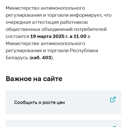
Белорусская
Министерство антимонопольного
универсальная
регулирования и торговли информирует, что
товарная биржа
очередная аттестация работников
Общественная
общественных объединений потребителей
жизнь
состоится
19 марта 2025 г. в 11.00
в
Министерстве антимонопольного
Идеологическая
работа
регулирования и торговли Республики
Беларусь (
каб. 403
).
Официальные
геральдические
символы
Важное на сайте
5 лет МАРТ
Деятельность
Сообщить о росте цен
Ценовая политика
Антимонопольное
регулирование и
конкуренция