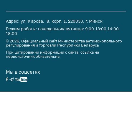
Важное на сайте
Сообщить о росте
цен
Адрес: ул. Кирова, 8, корп. 1, 220030, г. Минск
Режим работы: понедельник-пятница: 9:00-13:00,14:00-
Ценообразование
18:00
на лекарственные
© 2026, Официальный сайт Министерства антимонопольного
средства, изделия
регулирования и торговли Республики Беларусь
медицинского
При цитировании информации с сайта, ссылка на
назначения и
первоисточник обязательна
медицинскую
технику
Мы в соцсетях
Решение Комиссии
по установлению
факта нарушения
(отсутствия)
нарушения
антимонопольного
законодательства
Предостережения и