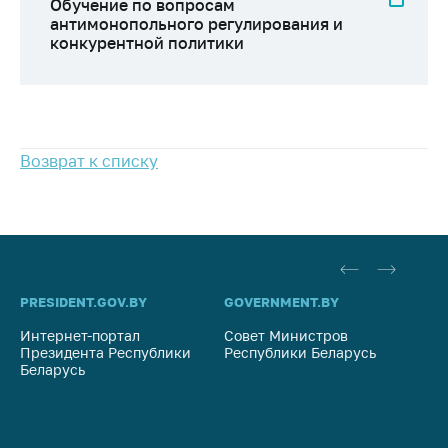
Сообщить о росте
Обучение по вопросам
антимонопольного регулирования и
цен на товары
конкурентной политики
Сообщить о росте
цен на лекарства и
медицинские
изделия
Возврат к списку
Контакты
Адрес и режим
работы
Приемная
Министра
PRESIDENT.GOV.BY
GOVERNMENT.BY
SO
Горячая линия
Интернет-портал
Совет Министров
Со
Пресс-служба
Президента Республики
Республики Беларусь
На
Беларусь
Ре
Вышестоящий
государственный
орган