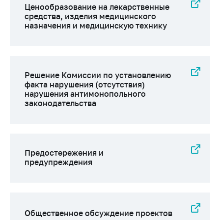
Ценообразование на лекарственные
Торговля и услуги
средства, изделия медицинского
назначения и медицинскую технику
Регулирование и
контроль закупок
Защита прав
потребителей
Решение Комиссии по установлению
факта нарушения (отсутствия)
Регулирование
нарушения антимонопольного
рекламной
законодательства
деятельности
Международное
сотрудничество
Предостережения и
Применение мер
предупреждения
нетарифного
регулирования
Биржевая торговля
Выставочная
Общественное обсуждение проектов