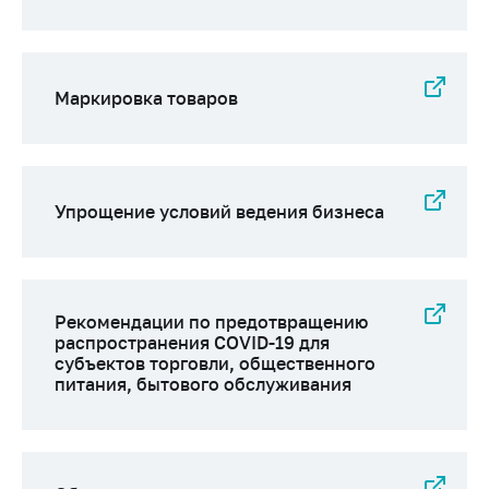
деятельность в
Республике
Беларусь
Защита
Маркировка товаров
персональных
данных
Новости
Упрощение условий ведения бизнеса
Обратиться в МАРТ
Личный прием
граждан и юр. лиц
Рекомендации по предотвращению
Прямaя телефоннaя
распространения COVID-19 для
линия
субъектов торговли, общественного
питания, бытового обслуживания
Горячая линия
Электронные
обращения