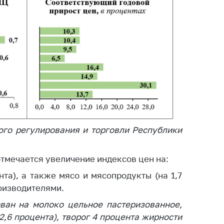
ировка
ров
щение
ий ведения
еса
мендации по
отвращению
ространения
-19 для
ктов
вли,
ого регулирования и торговли Республики
ственного
ия, бытового
отмечается увеличение индексов цен на:
уживания
нта), а также мясо и мясопродукты (на 1,7
ение по
оизводителями.
осам
монопольного
ван на молоко цельное пастеризованное,
ирования и
2,6 процента), творог 4 процента жирности
урентной