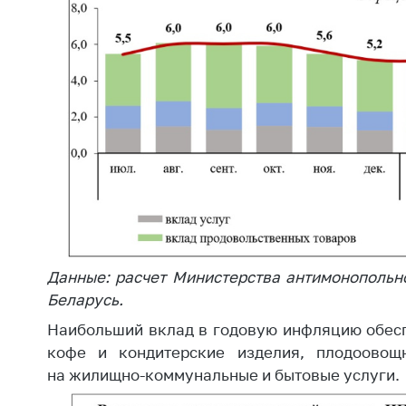
регулирование и
средс
конкуренция
меди
назна
Торговля и услуги
меди
Регулирование и
техни
контроль закупок
Реше
Защита прав
по ус
потребителей
факт
(отсу
Регулирование
нару
рекламной
анти
деятельности
закон
Международное
Данные: расчет Министерства антимонопольн
Пред
сотрудничество
Беларусь.
и пр
Применение мер
Наибольший вклад в годовую инфляцию обес
Обще
нетарифного
кофе и кондитерские изделия, плодоовощ
обсу
регулирования
на жилищно-коммунальные и бытовые услуги.
прое
Биржевая торговля