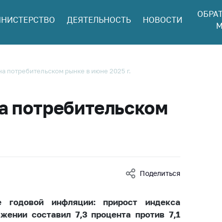
ОБРА
НИСТЕРСТВО
ДЕЯТЕЛЬНОСТЬ
НОВОСТИ
ться в МАРТ
М
ый прием
ан и юр. лиц
aя
на потребительском рынке в июне 2025 г.
оннaя линия
ая линия
на потребительском
тронные
щения
ить о росте
а товары
Поделиться
ить о росте
а лекарства и
цинские
е годовой инфляции: прирост индекса
лия
жении составил 7,3 процента против 7,1