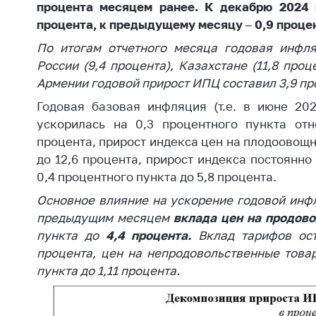
Награждения
процента месяцем ранее. К декабрю 2024 
Контак
процента, к предыдущему месяцу – 0,9 проце
Белорусская
Адрес
универсальная
По итогам отчетного месяца годовая инфл
рабо
товарная биржа
России (9,4 процента), Казахстане (11,8 проц
Прие
Армении
годовой прирост ИПЦ составил 3,9 пр
Общественная
Мини
жизнь
Годовая базовая инфляция (т.е. в июне 202
Горяч
ускорилась на 0,3 процентного пункта отн
Идеологическая
процента, прирост индекса цен на плодоовощн
работа
Прес
до 12,6 процента, прирост индекса постоянно
Официальные
Выше
0,4 процентного пункта до 5,8 процента.
геральдические
госу
Основное влияние на ускорение годовой инф
символы
орга
предыдущим месяцем
вклада цен на продов
5 лет МАРТ
Важное 
пункта до
4,4 процента.
Вклад тарифов ос
процента, цен на непродовольственные товар
Сообщ
Деятельность
пункта до 1,11 процента.
цен
Ценовая политика
Цено
Антимонопольное
на ле