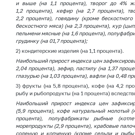
и выше (на 1,1 процента), творог до 4% жи
поли
1,2 процента), кефир (на 2,7 процента), тв
2,2 процента), говядину (кроме бескостного
бескостного мяса) (на 2,3 процента), кур (цып
пельмени мясные (на 1,6 процента), полуфабрик
грудинку (на 01,7 процента);
2) кондитерские изделия (на 1,1 процента).
Наибольший прирост индекса цен зафиксирован
2,04 процента), зефир, пастилу (на 1,37 про
глазурью (на 1,03 процента), вафли (на 0,48 пр
3) фрукты (на 5,8 процента), кофе (на 4,2 пр
рыбу и рыбопродукты (на 1 процента) вследств
Наибольший прирост индекса цен зафиксир
(5,9 процента), кофе натуральный молотый (
процента), полуфабрикаты рыбные (котле
морепродукты (2,9 процента), крабовые палочк
соленую и копченую (кроме сельди и рыбы д