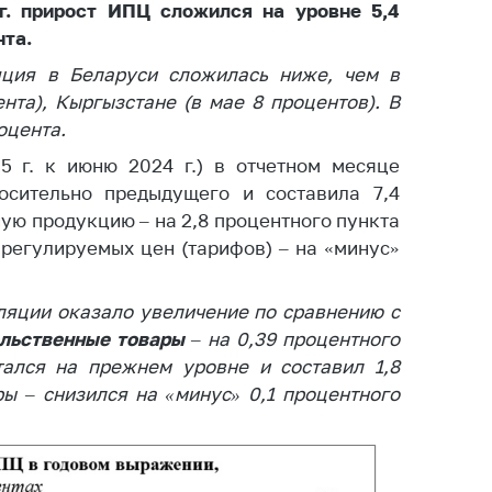
г. прирост ИПЦ сложился на уровне 5,4
ты
нта.
 и режим
яция в Беларуси сложилась ниже, чем в
ты
ента), Кыргызстане (в мае 8 процентов). В
мная
оцента.
стра
5 г. к июню 2024 г.) в отчетном месяце
ая линия
осительно предыдущего и составила 7,4
ую продукцию – на 2,8 процентного пункта
с-служба
 регулируемых цен (тарифов) – на «минус»
стоящий
дарственный
ляции оказало увеличение по сравнению с
н
ольственные товары
– на 0,39 процентного
на сайте
тался на прежнем уровне и составил 1,8
ы – снизился на «минус» 0,1 процентного
ить о росте
образование
карственные