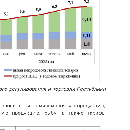
тва, изделия
цинского
чения и
цинскую
ку
ние Комиссии
тановлению
а нарушения
тствия)
шения
монопольного
одательства
ого регулирования и торговли Республики
остережения
едупреждения
печили цены на мясомолочную продукцию,
ственное
ную продукцию, рыбу, а также тарифы
ждение
ктов