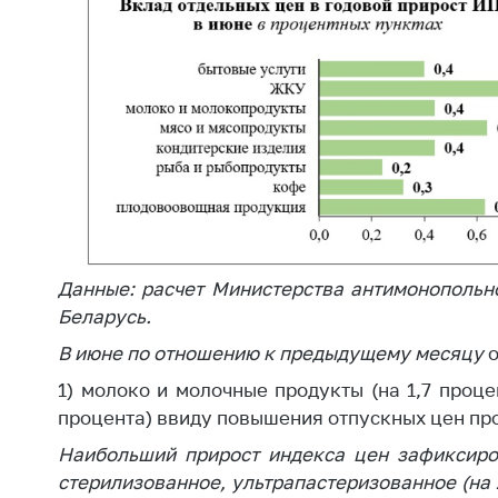
Марк
това
Выставочная
деятельность в
Упро
Республике
услов
Беларусь
бизн
Защита
Реко
персональных
пред
данных
расп
COVID
Новости
субъе
торго
Данные: расчет Министерства антимонопольн
обще
Беларусь.
питан
В июне по отношению к предыдущему месяцу
обсл
1) молоко и молочные продукты (на 1,7 проце
Обуч
процента) ввиду повышения отпускных цен пр
вопр
анти
Наибольший прирост индекса цен зафиксиро
регул
стерилизованное, ультрапастеризованное (на 
конк