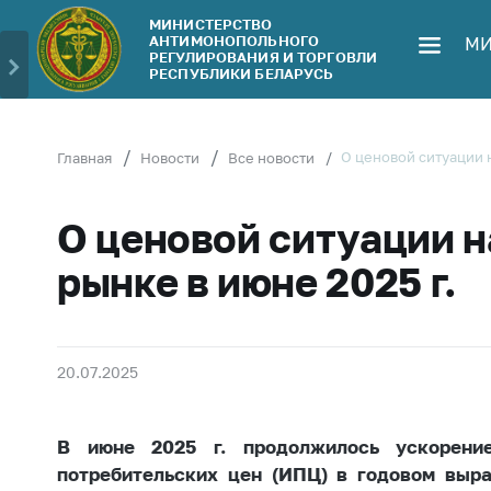
МИНИСТЕРСТВО
АНТИМОНОПОЛЬНОГО
МИ
Министерство
Обрати
РЕГУЛИРОВАНИЯ И ТОРГОВЛИ
РЕСПУБЛИКИ БЕЛАРУСЬ
Руководство
Личн
гражд
Структура
Министерства
Прям
О ценовой ситуации 
Главная
Новости
Все новости
телеф
Территориальные
органы
Горяч
О ценовой ситуации 
Законодательство
Элек
рынке в июне 2025 г.
обра
Антикоррупционная
деятельность
Сообщ
цен н
Общественно-
20.07.2025
консультативный
Сообщ
совет
цен н
меди
В июне 2025 г. продолжилось ускорени
Соискателям
изде
потребительских цен (ИПЦ) в годовом выра