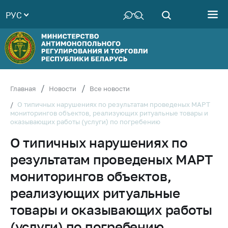
РУС
Министерство
Руководство
Структура
Министерства
Территориальные
Главная
Новости
Все новости
органы
О типичных нарушениях по результатам проведеных МАРТ
мониторингов объектов, реализующих ритуальные товары и
Законодательство
оказывающих работы (услуги) по погребению
Антикоррупционная
О типичных нарушениях по
деятельность
результатам проведеных МАРТ
Общественно-
консультативный
мониторингов объектов,
совет
реализующих ритуальные
Соискателям
товары и оказывающих работы
Награждения
(услуги) по погребению