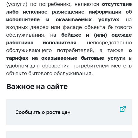
деятельность в
(услуги) по погребению, являются
отсутствие
Республике
либо неполное размещение информации об
Беларусь
исполнителе и оказываемых услугах
на
Защита
входных дверях или фасаде объекта бытового
персональных
обслуживания, на
бейдже и (или) одежде
данных
работника исполнителя
, непосредственно
Новости
обслуживающего потребителей, а также
о
тарифах на оказываемые бытовые услуги
в
удобном для обозрения потребителем месте в
Обратиться в МАРТ
объекте бытового обслуживания.
Личный прием
граждан и юр. лиц
Важное на сайте
Прямaя телефоннaя
линия
Горячая линия
Сообщить о росте цен
Электронные
обращения