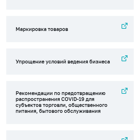
Важное на сайте
Сообщить о росте
цен
Маркировка товаров
Ценообразование
на лекарственные
средства, изделия
медицинского
назначения и
Упрощение условий ведения бизнеса
медицинскую
технику
Решение Комиссии
по установлению
Рекомендации по предотвращению
факта нарушения
распространения COVID-19 для
(отсутствия)
субъектов торговли, общественного
нарушения
питания, бытового обслуживания
антимонопольного
законодательства
Предостережения и