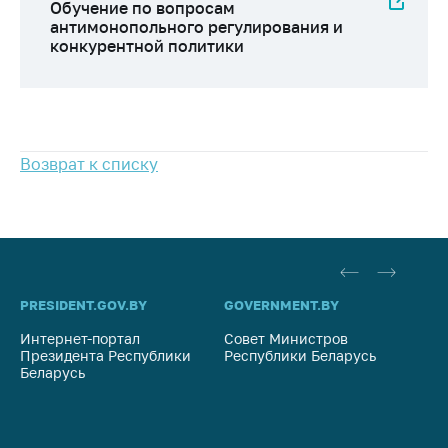
предупреждения
Обучение по вопросам
антимонопольного регулирования и
Общественное
конкурентной политики
обсуждение
проектов
Маркировка
товаров
Возврат к списку
Упрощение условий
ведения бизнеса
Рекомендации по
предотвращению
распространения
COVID-19 для
PRESIDENT.GOV.BY
GOVERNMENT.BY
SO
субъектов торговли,
общественного
Интернет-портал
Совет Министров
Со
питания, бытового
Президента Республики
Республики Беларусь
На
Беларусь
Ре
обслуживания
Обучение по
вопросам