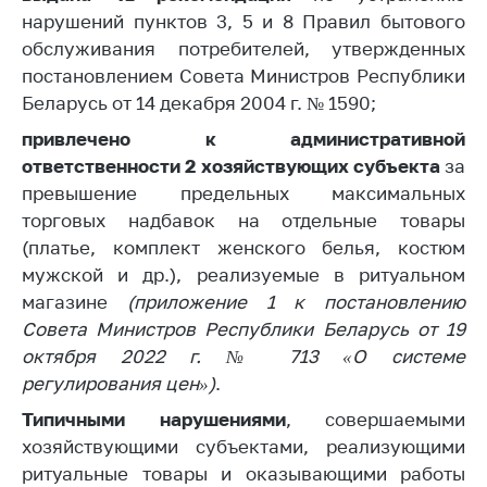
нарушений пунктов 3, 5 и 8 Правил
бытового
Торговля и услуги
обслуживания потребителей, утвержденных
Регулирование и
постановлением Совета Министров Республики
контроль закупок
Беларусь от 14 декабря 2004 г. № 1590;
Защита прав
привлечено к административной
потребителей
ответственности 2 хозяйствующих
субъекта
за
превышение предельных максимальных
Регулирование
рекламной
торговых надбавок на отдельные товары
деятельности
(платье, комплект женского белья, костюм
мужской и др.), реализуемые в ритуальном
Международное
магазине
сотрудничество
(приложение 1 к постановлению
Совета Министров Республики Беларусь от 19
Применение мер
октября 2022 г. № 713 «О системе
нетарифного
регулирования цен»)
.
регулирования
Типичными нарушениями
, совершаемыми
Биржевая торговля
хозяйствующими субъектами, реализующими
Выставочная
ритуальные товары и оказывающими работы