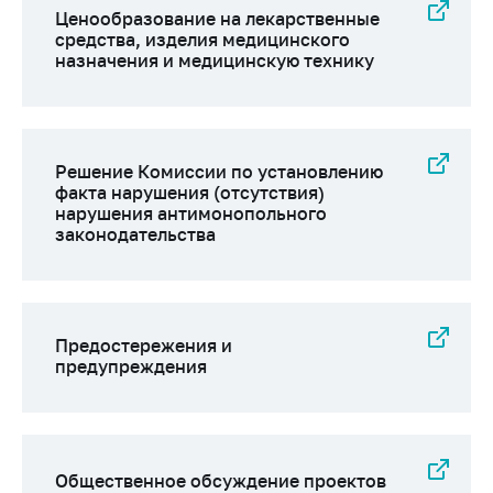
Сообщить о росте
Ценообразование на лекарственные
цен на товары
средства, изделия медицинского
назначения и медицинскую технику
Сообщить о росте
цен на лекарства и
медицинские
изделия
Решение Комиссии по установлению
Контакты
факта нарушения (отсутствия)
нарушения антимонопольного
Адрес и режим
законодательства
работы
Приемная
Министра
Горячая линия
Предостережения и
предупреждения
Пресс-служба
Вышестоящий
государственный
орган
Общественное обсуждение проектов