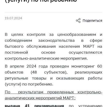
Белорусская
универсальная
товарная биржа
19.07.2024
Поделиться
Общественная
жизнь
В целях контроля за ценообразованием и
Идеологическая
соблюдением законодательства в сфере
работа
бытового обслуживания населения МАРТ на
Официальные
постоянной основе осуществляются
геральдические
контрольно-аналитические мероприятия.
символы
В апреле 2024 года проведен мониторинг 60
5 лет МАРТ
объектов (48 субъектов), реализующих
ритуальные товары и оказывающих работы
Деятельность
(услуги) по погребению.
Ценовая политика
По результатам проведенных контрольно-
Антимонопольное
аналитических мероприятий МАРТ:
регулирование и
конкуренция
выдана 41 рекомендация
по устранению