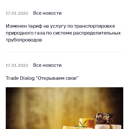
Белорусская
универсальная
Все новости
17.01.2022
товарная биржа
Изменен тариф на услугу по транспортировке
Общественная
природного газа по системе распределительных
жизнь
трубопроводов
Идеологическая
работа
Официальные
Все новости
17.01.2022
геральдические
символы
Trade Dialog "Открываем свое"
5 лет МАРТ
Деятельность
Ценовая политика
Антимонопольное
регулирование и
конкуренция