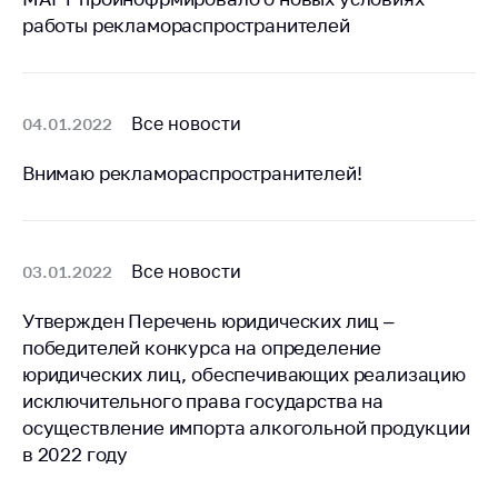
предупреждения
работы рекламораспространителей
Общественное
обсуждение
проектов
Все новости
04.01.2022
Маркировка
товаров
Внимаю рекламораспространителей!
Упрощение условий
ведения бизнеса
Рекомендации по
Все новости
03.01.2022
предотвращению
распространения
Утвержден Перечень юридических лиц –
COVID-19 для
победителей конкурса на определение
субъектов торговли,
общественного
юридических лиц, обеспечивающих реализацию
питания, бытового
исключительного права государства на
обслуживания
осуществление импорта алкогольной продукции
в 2022 году
Обучение по
вопросам