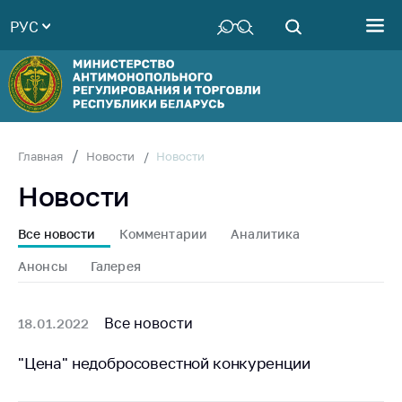
РУС
Министерство
Руководство
Структура
Министерства
Территориальные
Новости
Главная
Новости
органы
Новости
Законодательство
Антикоррупционная
Все новости
Комментарии
Аналитика
деятельность
Анонсы
Галерея
Общественно-
консультативный
совет
Все новости
18.01.2022
Соискателям
"Цена" недобросовестной конкуренции
Награждения