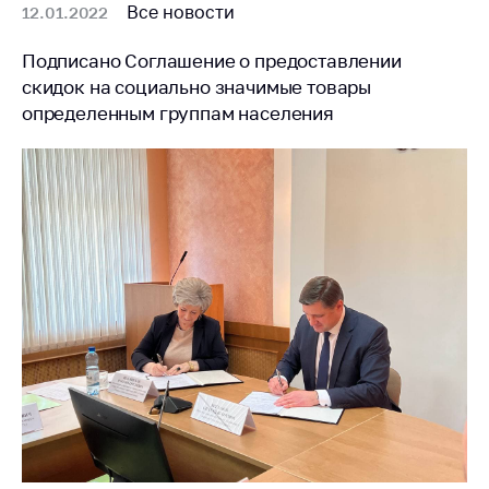
деятельность в
Все новости
12.01.2022
Республике
Беларусь
Подписано Соглашение о предоставлении
Защита
скидок на социально значимые товары
персональных
определенным группам населения
данных
Новости
Обратиться в МАРТ
Личный прием
граждан и юр. лиц
Прямaя телефоннaя
линия
Горячая линия
Электронные
обращения