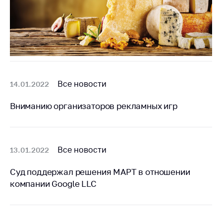
Торговля и услуги
Регулирование и
контроль закупок
Защита прав
потребителей
Все новости
14.01.2022
Регулирование
рекламной
Вниманию организаторов рекламных игр
деятельности
Международное
сотрудничество
Все новости
13.01.2022
Применение мер
нетарифного
Суд поддержал решения МАРТ в отношении
регулирования
компании Google LLC
Биржевая торговля
Выставочная