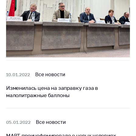
Важное на сайте
Сообщить о росте
цен
Ценообразование
на лекарственные
средства, изделия
медицинского
назначения и
медицинскую
технику
Все новости
10.01.2022
Решение Комиссии
по установлению
Изменилась цена на заправку газа в
факта нарушения
малолитражные баллоны
(отсутствия)
нарушения
антимонопольного
законодательства
Все новости
05.01.2022
Предостережения и
МАРТ проинофрмировало о новых условиях