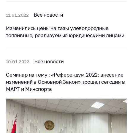
Сообщить о росте
цен на товары
Все новости
11.01.2022
Сообщить о росте
цен на лекарства и
Изменились цены на газы улеводородные
медицинские
топливные, реализуемые юридическими лицами
изделия
Контакты
Адрес и режим
Все новости
10.01.2022
работы
Семинар на тему : «Референдум 2022: внесение
Приемная
Министра
изменений в Основной Закон» прошел сегодня в
МАРТ и Минспорта
Горячая линия
Пресс-служба
Вышестоящий
государственный
орган