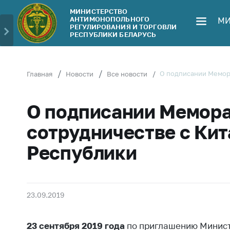
МИНИСТЕРСТВО
АНТИМОНОПОЛЬНОГО
МИ
Министерство
Обрати
РЕГУЛИРОВАНИЯ И ТОРГОВЛИ
РЕСПУБЛИКИ БЕЛАРУСЬ
Руководство
Личн
гражд
Структура
Министерства
Прям
О подписании Мемор
Главная
Новости
Все новости
телеф
Территориальные
органы
Горяч
О подписании Мемора
Законодательство
Элек
сотрудничестве с Ки
обра
Антикоррупционная
Республики
деятельность
Сообщ
цен н
Общественно-
консультативный
Сообщ
совет
цен н
23.09.2019
меди
Соискателям
изде
23 сентября 2019 года
по приглашению Минист