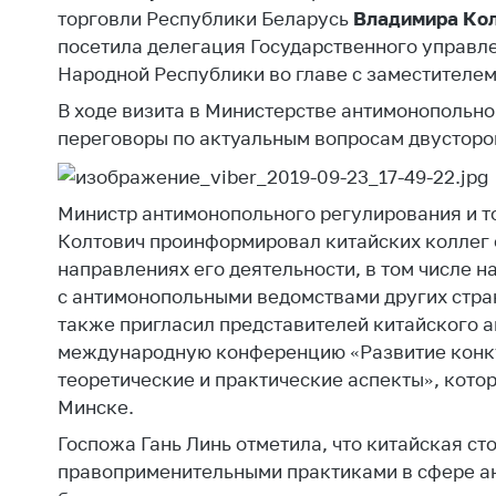
Награждения
торговли Республики Беларусь
Владимира Ко
Контак
Белорусская
посетила делегация Государственного управл
Адрес
универсальная
Народной Республики во главе с заместителе
рабо
товарная биржа
В ходе визита в Министерстве антимонопольно
Прие
Общественная
переговоры по актуальным вопросам двусторо
Мини
жизнь
Горяч
Идеологическая
Министр антимонопольного регулирования и т
работа
Прес
Колтович проинформировал китайских коллег о
Официальные
Выше
направлениях его деятельности, в том числе 
геральдические
госу
с антимонопольными ведомствами других стра
символы
орга
также пригласил представителей китайского 
международную конференцию «Развитие конку
5 лет МАРТ
Важное 
теоретические и практические аспекты», котор
Сообщ
Деятельность
Минске.
цен
Ценовая политика
Госпожа Гань Линь отметила, что китайская ст
Цено
правоприменительными практиками в сфере а
Антимонопольное
на ле