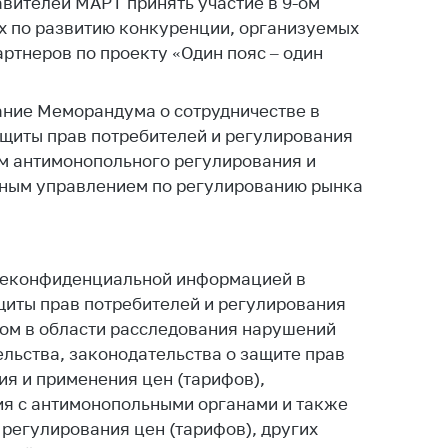
вителей МАРТ принять участие в 9-ом
тва, изделия
х по развитию конкуренции, организуемых
цинского
ртнеров по проекту «Один пояс – один
чения и
цинскую
ку
ание Меморандума о сотрудничестве в
ащиты прав потребителей и регулирования
ние Комиссии
м антимонопольного регулирования и
тановлению
нным управлением по регулированию рынка
а нарушения
тствия)
шения
монопольного
одательства
неконфиденциальной информацией в
щиты прав потребителей и регулирования
остережения
том в области расследования нарушений
едупреждения
льства, законодательства о защите прав
ственное
я и применения цен (тарифов),
ждение
я с антимонопольными органами и также
ктов
регулирования цен (тарифов), других