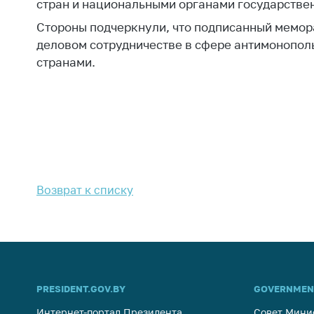
Марк
стран и национальными органами государствен
това
Выставочная
Стороны подчеркнули, что подписанный мемор
деятельность в
Упро
деловом сотрудничестве в сфере антимонопо
Республике
услов
странами.
Беларусь
бизн
Защита
Реко
персональных
пред
данных
расп
COVID
Новости
субъе
торго
Возврат к списку
обще
питан
обсл
Обуч
вопр
анти
PRESIDENT.GOV.BY
GOVERNMEN
регул
конк
Интернет-портал Президента
Совет Мини