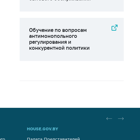
Обучение по вопросам
антимонопольного
регулирования и
конкурентной политики
HOUSE.GOV.BY
ОБРАЩ
го
Палата Представителей
Госуда