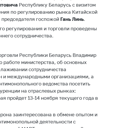
лтовича
ты
Республику Беларусь с визитом
ения по регулированию рынка Китайской
 и режим
м председателя госпожой
Гань Линь
.
ты
го регулирования и торговли проведены
мная
ннего сотрудничества.
стра
ая линия
орговли Республики Беларусь Владимир
с-служба
 работе министерства, об основных
стоящий
налаживании сотрудничества
дарственный
н и международными организациями, а
н
антимонопольного ведомства посетить
ренции на отраслевых рынках:
на сайте
ая пройдет 13-14 ноября текущего года в
ить о росте
орона заинтересована в обмене опытом и
образование
нтимонопольной деятельности с
карственные