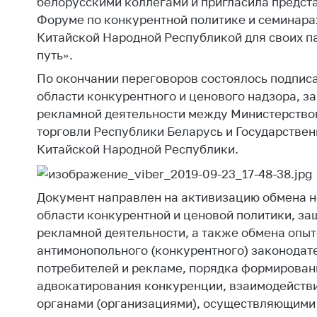
белорусскими коллегами и пригласила предста
регулирование и
средс
Форуме по конкурентной политике и семинара
конкуренция
меди
Китайской Народной Республикой для своих па
назна
Торговля и услуги
путь».
меди
Регулирование и
техни
По окончании переговоров состоялось подпис
контроль закупок
области конкурентного и ценового надзора, з
Реше
рекламной деятельности между Министерство
Защита прав
по ус
потребителей
торговли Республики Беларусь и Государстве
факт
(отсу
Китайской Народной Республики.
Регулирование
нару
рекламной
анти
деятельности
закон
Документ направлен на активизацию обмена 
Международное
области конкурентной и ценовой политики, за
Пред
сотрудничество
рекламной деятельности, а также обмена опы
и пр
антимонопольного (конкурентного) законодате
Применение мер
Обще
потребителей и рекламе, порядка формировани
нетарифного
обсу
адвокатирования конкуренции, взаимодействи
регулирования
прое
органами (организациями), осуществляющими 
Биржевая торговля