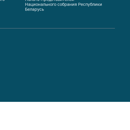
Национального собрания Республики
респуб
Беларусь
систем
гражда