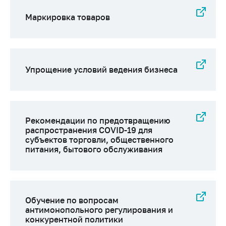
Сообщить о росте
цен на товары
Маркировка товаров
Сообщить о росте
цен на лекарства и
медицинские
изделия
Упрощение условий ведения бизнеса
Контакты
Адрес и режим
работы
Рекомендации по предотвращению
Приемная
распространения COVID-19 для
Министра
субъектов торговли, общественного
питания, бытового обслуживания
Горячая линия
Пресс-служба
Вышестоящий
Обучение по вопросам
государственный
антимонопольного регулирования и
орган
конкурентной политики