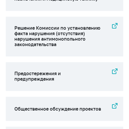
деятельность в
Республике
Беларусь
Защита
Решение Комиссии по установлению
персональных
факта нарушения (отсутствия)
данных
нарушения антимонопольного
законодательства
Новости
Обратиться в МАРТ
Личный прием
Предостережения и
граждан и юр. лиц
предупреждения
Прямaя телефоннaя
линия
Горячая линия
Общественное обсуждение проектов
Электронные
обращения