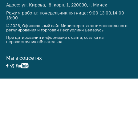
предупреждения
Адрес: ул. Кирова, 8, корп. 1, 220030, г. Минск
Общественное
Режим работы: понедельник-пятница: 9:00-13:00,14:00-
18:00
обсуждение
проектов
© 2026, Официальный сайт Министерства антимонопольного
регулирования и торговли Республики Беларусь
Маркировка
При цитировании информации с сайта, ссылка на
первоисточник обязательна
товаров
Упрощение условий
Мы в соцсетях
ведения бизнеса
Рекомендации по
предотвращению
распространения
COVID-19 для
субъектов торговли,
общественного
питания, бытового
обслуживания
Обучение по
вопросам