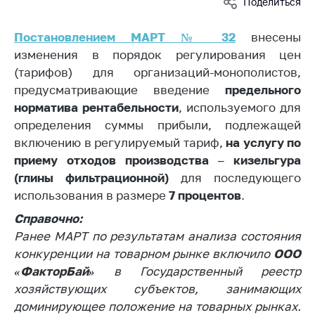
Поделиться
Белорусская
универсальная
Постановлением МАРТ № 32
внесены
товарная биржа
изменения в порядок регулирования цен
Общественная
(тарифов) для организаций-монополистов,
жизнь
предусматривающие введение
предельного
норматива рентабельности
, используемого для
Идеологическая
работа
определения суммы прибыли, подлежащей
включению в регулируемый тариф,
на услугу по
Официальные
приему отходов производства – кизельгура
геральдические
(глины фильтрационной)
для последующего
символы
использования в размере
7 процентов
.
5 лет МАРТ
Справочно:
Деятельность
Ранее МАРТ по результатам анализа состояния
конкуренции на товарном рынке включило
ООО
Ценовая политика
«ФакторБай»
в Государственный реестр
Антимонопольное
хозяйствующих субъектов, занимающих
регулирование и
доминирующее положение на товарных рынках.
конкуренция