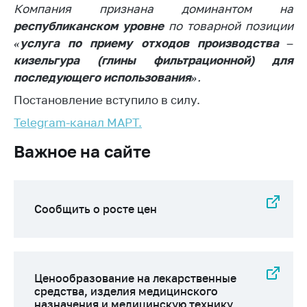
Компания признана доминантом на
Торговля и услуги
республиканском уровне
по товарной позиции
«услуга по приему отходов производства –
Регулирование и
контроль закупок
кизельгура (глины фильтрационной) для
последующего использования»
.
Защита прав
потребителей
Постановление вступило в силу.
Telegram-канал МАРТ.
Регулирование
рекламной
Важное на сайте
деятельности
Международное
сотрудничество
Сообщить о росте цен
Применение мер
нетарифного
регулирования
Биржевая торговля
Ценообразование на лекарственные
средства, изделия медицинского
Выставочная
назначения и медицинскую технику