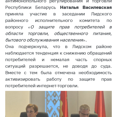
антимонопольного регулирования и торговли
Белорусская
Республики Беларусь
Наталья Василевская
универсальная
приняла участие в заседании Лидского
товарная биржа
районного исполнительного комитета по
Общественная
вопросу
«О защите прав потребителей в
жизнь
области торговли, общественного питания,
бытового обслуживания населения».
Идеологическая
работа
Она подчеркнула, что в Лидском районе
наблюдается тенденция к снижению обращений
Официальные
потребителей и немалая часть спорных
геральдические
ситуаций разрешается, не доводя до суда.
символы
Вместе с тем была отмечена необходимость
5 лет МАРТ
активизировать работу по защите прав
потребителей интернет-торговли.
Деятельность
Ценовая политика
Антимонопольное
регулирование и
конкуренция