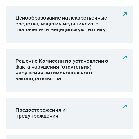
Сообщить о росте
цен на товары
Ценообразование на лекарственные
Сообщить о росте
средства, изделия медицинского
цен на лекарства и
назначения и медицинскую технику
медицинские
изделия
Контакты
Адрес и режим
Решение Комиссии по установлению
факта нарушения (отсутствия)
работы
нарушения антимонопольного
Приемная
законодательства
Министра
Горячая линия
Пресс-служба
Предостережения и
предупреждения
Вышестоящий
государственный
орган