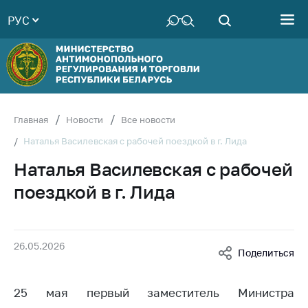
РУС
Министерство
Руководство
Структура
Министерства
Территориальные
Главная
Новости
Все новости
органы
Наталья Василевская с рабочей поездкой в г. Лида
Законодательство
Наталья Василевская с рабочей
Антикоррупционная
поездкой в г. Лида
деятельность
Общественно-
консультативный
26.05.2026
совет
Поделиться
Соискателям
25 мая первый заместитель Министра
Награждения