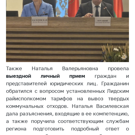
Торговля и услуги
Регулирование и
контроль закупок
Защита прав
потребителей
Регулирование
рекламной
деятельности
Также Наталья Валерьяновна провела
выездной личный прием
граждан и
Международное
представителей юридических лиц. Гражданин
сотрудничество
обратился с вопросом установленных Лидским
Применение мер
райисполкомом тарифов на вывоз твердых
нетарифного
коммунальных отходов. Наталья Василевская
регулирования
дала разъяснения, входящие в ее компетенцию,
Биржевая торговля
а также поручила соответствующим службам
региона подготовить подробный ответ о
Выставочная