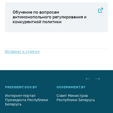
предупреждения
Общественное
Обучение по вопросам
обсуждение
антимонопольного регулирования и
проектов
конкурентной политики
Маркировка
товаров
Упрощение условий
ведения бизнеса
Возврат к списку
Рекомендации по
предотвращению
распространения
COVID-19 для
субъектов торговли,
общественного
PRESIDENT.GOV.BY
GOVERNMENT.BY
SO
питания, бытового
обслуживания
Интернет-портал
Совет Министров
Со
Президента Республики
Республики Беларусь
На
Обучение по
Беларусь
Ре
вопросам