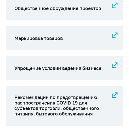
Важное на сайте
Общественное обсуждение проектов
Сообщить о росте
цен
Ценообразование
на лекарственные
Маркировка товаров
средства, изделия
медицинского
назначения и
медицинскую
технику
Упрощение условий ведения бизнеса
Решение Комиссии
по установлению
факта нарушения
(отсутствия)
Рекомендации по предотвращению
нарушения
распространения COVID-19 для
антимонопольного
субъектов торговли, общественного
законодательства
питания, бытового обслуживания
Предостережения и