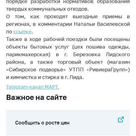
деятельность в
порядке разработки нормативов образования
Республике
твердых коммунальных отходов.
Беларусь
О том, как проходят выездные приемы в
Защита
регионах, в комментарии Натальи Василевской
персональных
по
ссылке
.
данных
Также в ходе рабочей поездки были посещены
объекты бытовых услуг (цех пошива одежды,
Новости
парикмахерская) в г. Березовка Лидского
района, а также торговый объект (магазин
Обратиться в МАРТ
«Сибирское подворье» УТПП «РивиераГрупп»)
Личный прием
и химчистка и стирка в г. Лида.
граждан и юр. лиц
Telegram-канал МАРТ.
Прямaя телефоннaя
Важное на сайте
линия
Горячая линия
Электронные
Сообщить о росте цен
обращения