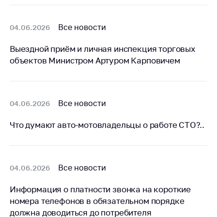
Важное на сайте
Сообщить о росте
Все новости
04.06.2026
цен
Выездной приём и личная инспекция торговых
Ценообразование
объектов Министром Артуром Карповичем
на лекарственные
средства, изделия
медицинского
назначения и
медицинскую
Все новости
04.06.2026
технику
Что думают авто-мотовладельцы о работе СТО?..
Решение Комиссии
по установлению
факта нарушения
(отсутствия)
Все новости
04.06.2026
нарушения
антимонопольного
Информация о платности звонка на короткие
законодательства
номера телефонов в обязательном порядке
Предостережения и
должна доводиться до потребителя