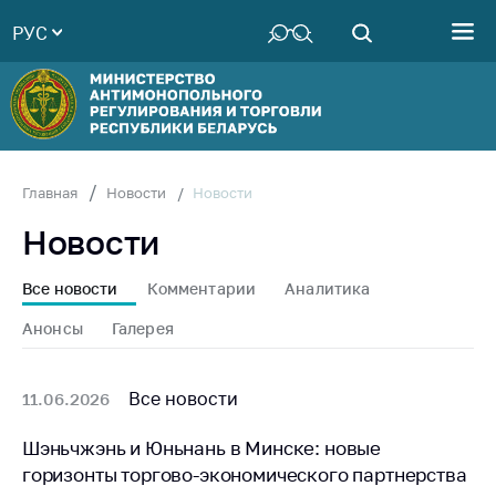
РУС
Министерство
Руководство
Структура
Министерства
Территориальные
Новости
Главная
Новости
органы
Новости
Законодательство
Антикоррупционная
Все новости
Комментарии
Аналитика
деятельность
Анонсы
Галерея
Общественно-
консультативный
совет
Все новости
11.06.2026
Соискателям
Шэньчжэнь и Юньнань в Минске: новые
горизонты торгово-экономического партнерства
Награждения