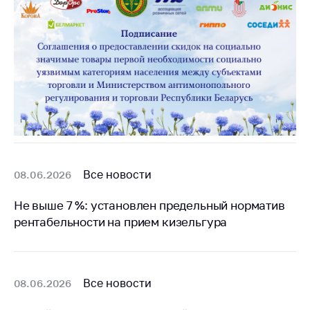
деятельность в
Республике
Беларусь
Защита
персональных
данных
Новости
Обратиться в МАРТ
Личный прием
Все новости
08.06.2026
граждан и юр. лиц
Не выше 7 %: установлен предельный норматив
Прямaя телефоннaя
рентабельности на прием кизельгура
линия
Горячая линия
Электронные
Все новости
08.06.2026
обращения