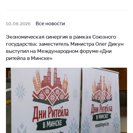
предупреждения
Общественное
обсуждение
Все новости
03.06.2026
проектов
Маркировка
Экономическая синергия в рамках Союзного
товаров
государства: заместитель Министра Олег Дикун
выступил на Международном форуме «Дни
Упрощение условий
ведения бизнеса
ритейла в Минске»
Рекомендации по
предотвращению
распространения
COVID-19 для
субъектов торговли,
общественного
питания, бытового
обслуживания
Обучение по
вопросам