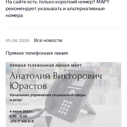
Сообщить о росте
На сайте есть только короткий номер? МАРТ
цен на товары
рекомендует указывать и альтернативные
номера
Сообщить о росте
цен на лекарства и
медицинские
изделия
Все новости
05.06.2026
Контакты
Прямая телефонная линия
Адрес и режим
работы
Приемная
Министра
Горячая линия
Пресс-служба
Вышестоящий
государственный
орган