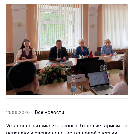
Белорусская
универсальная
товарная биржа
Общественная
жизнь
Идеологическая
работа
Официальные
геральдические
символы
5 лет МАРТ
Деятельность
Ценовая политика
Все новости
11.06.2026
Антимонопольное
Установлены фиксированные базовые тарифы на
регулирование и
конкуренция
передачу и распределение тепловой энергии