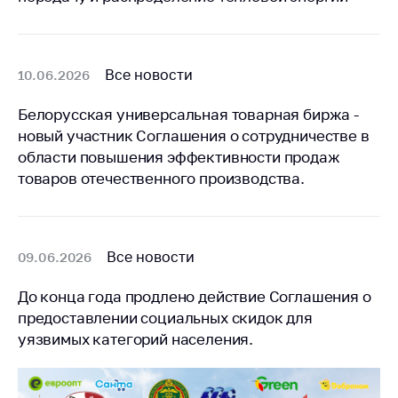
Торговля и услуги
Регулирование и
Все новости
10.06.2026
контроль закупок
Защита прав
Белорусская универсальная товарная биржа -
потребителей
новый участник Соглашения о сотрудничестве в
области повышения эффективности продаж
Регулирование
рекламной
товаров отечественного производства.
деятельности
Международное
сотрудничество
Все новости
09.06.2026
Применение мер
До конца года продлено действие Соглашения о
нетарифного
регулирования
предоставлении социальных скидок для
уязвимых категорий населения.
Биржевая торговля
Выставочная