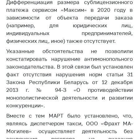
Сообщить о росте
Дифференциация размера сублицензионного
цен на товары
платежа сервисом «Максим» в 2020 году в
зависимости от объекта передачи заказа
Сообщить о росте
(например, для юридических лиц,
цен на лекарства и
медицинские
индивидуальных предпринимателей,
изделия
физических лиц, иное) также отсутствует.
Контакты
Указанные обстоятельства не позволили
констатировать нарушение антимонопольного
Адрес и режим
законодательства. В этой связи был установлен
работы
факт отсутствия нарушения норм статьи 31
Приемная
Закона Республики Беларусь от 12 декабря
Министра
2013 г. № 94-З «О противодействии
Горячая линия
монополистической деятельности и развитии
конкуренции».
Пресс-служба
Вместе с тем МАРТ было установлено, что,
Вышестоящий
являясь диспетчером такси, ООО «Фрахт МА-
государственный
Могилев» осуществляет деятельность без
орган
заключения договора на оказание