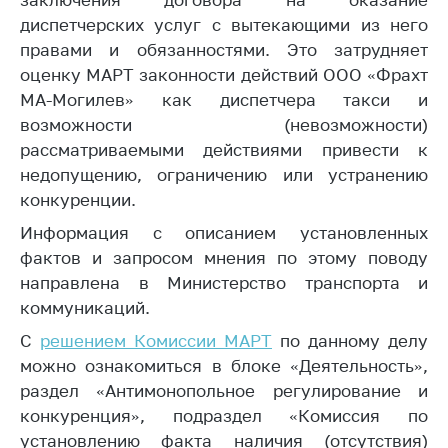
Важное на сайте
диспетчерских услуг с вытекающими из него
Сообщить о росте
правами и обязанностями. Это затрудняет
цен
оценку МАРТ законности действий ООО «Фрахт
МА-Могилев» как диспетчера такси и
Ценообразование
возможности (невозможности)
на лекарственные
средства, изделия
рассматриваемыми действиями привести к
медицинского
недопущению, ограничению или устранению
назначения и
конкуренции.
медицинскую
технику
Информация с описанием установленных
фактов и запросом мнения по этому поводу
Решение Комиссии
направлена в Министерство транспорта и
по установлению
коммуникаций.
факта нарушения
(отсутствия)
С
решением Комиссии МАРТ
по данному делу
нарушения
можно ознакомиться в блоке «Деятельность»,
антимонопольного
раздел «Антимонопольное регулирование и
законодательства
конкуренция», подраздел «Комиссия по
Предостережения и
установлению факта наличия (отсутствия)