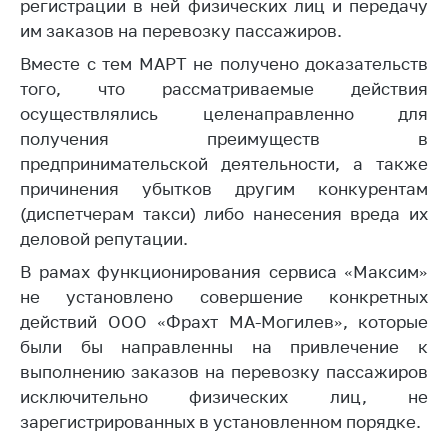
деятельность в
регистрации в ней физических лиц и передачу
Республике
им заказов на перевозку пассажиров.
Беларусь
Вместе с тем МАРТ не получено доказательств
Защита
того, что рассматриваемые действия
персональных
осуществлялись целенаправленно для
данных
получения преимуществ в
Новости
предпринимательской деятельности, а также
причинения убытков другим конкурентам
Обратиться в МАРТ
(диспетчерам такси) либо нанесения вреда их
деловой репутации.
Личный прием
граждан и юр. лиц
В рамах функционирования сервиса «Максим»
не установлено совершение конкретных
Прямaя телефоннaя
действий ООО «Фрахт МА-Могилев», которые
линия
были бы направленны на привлечение к
Горячая линия
выполнению заказов на перевозку пассажиров
Электронные
исключительно физических лиц, не
обращения
зарегистрированных в установленном порядке.