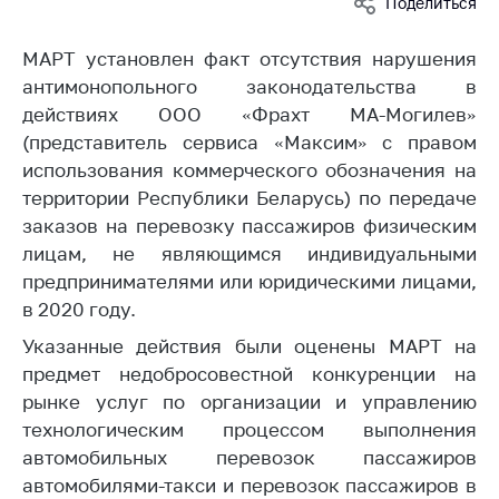
Поделиться
Белорусская
универсальная
МАРТ установлен факт отсутствия нарушения
товарная биржа
антимонопольного законодательства в
Общественная
действиях ООО «Фрахт МА-Могилев»
жизнь
(представитель сервиса «Максим» с правом
использования коммерческого обозначения на
Идеологическая
работа
территории Республики Беларусь) по передаче
заказов на перевозку пассажиров физическим
Официальные
лицам, не являющимся индивидуальными
геральдические
предпринимателями или юридическими лицами,
символы
в 2020 году.
5 лет МАРТ
Указанные действия были оценены МАРТ на
Деятельность
предмет недобросовестной конкуренции на
рынке услуг по организации и управлению
Ценовая политика
технологическим процессом выполнения
Антимонопольное
автомобильных перевозок пассажиров
регулирование и
автомобилями-такси и перевозок пассажиров в
конкуренция