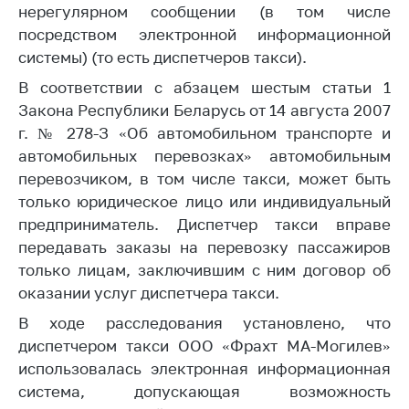
нерегулярном сообщении (в том числе
Торговля и услуги
посредством электронной информационной
системы) (то есть диспетчеров такси).
Регулирование и
контроль закупок
В соответствии с абзацем шестым статьи 1
Закона Республики Беларусь от 14 августа 2007
Защита прав
потребителей
г. № 278-З «Об автомобильном транспорте и
автомобильных перевозках» автомобильным
Регулирование
перевозчиком, в том числе такси, может быть
рекламной
только юридическое лицо или индивидуальный
деятельности
предприниматель. Диспетчер такси вправе
Международное
передавать заказы на перевозку пассажиров
сотрудничество
только лицам, заключившим с ним договор об
Применение мер
оказании услуг диспетчера такси.
нетарифного
В ходе расследования установлено, что
регулирования
диспетчером такси ООО «Фрахт МА-Могилев»
Биржевая торговля
использовалась электронная информационная
Выставочная
система, допускающая возможность