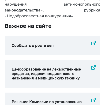
предупреждения
нарушения антимонопольного
Общественное
законодательства», рубрика
обсуждение
«Недобросовестная конкуренция».
проектов
Важное на сайте
Маркировка
товаров
Упрощение условий
ведения бизнеса
Сообщить о росте цен
Рекомендации по
предотвращению
распространения
COVID-19 для
Ценообразование на лекарственные
субъектов торговли,
средства, изделия медицинского
назначения и медицинскую технику
общественного
питания, бытового
обслуживания
Обучение по
вопросам
Решение Комиссии по установлению