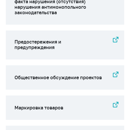
факта нарушения (отсутствия)
антимонопольного
нарушения антимонопольного
регулирования и
законодательства
конкурентной
политики
Предостережения и
предупреждения
Общественное обсуждение проектов
Маркировка товаров