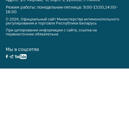
предупреждения
Режим работы: понедельник-пятница: 9:00-13:00,14:00-
Общественное
18:00
обсуждение
© 2026, Официальный сайт Министерства антимонопольного
проектов
регулирования и торговли Республики Беларусь
При цитировании информации с сайта, ссылка на
Маркировка
первоисточник обязательна
товаров
Мы в соцсетях
Упрощение условий
ведения бизнеса
Рекомендации по
предотвращению
распространения
COVID-19 для
субъектов торговли,
общественного
питания, бытового
обслуживания
Обучение по
вопросам