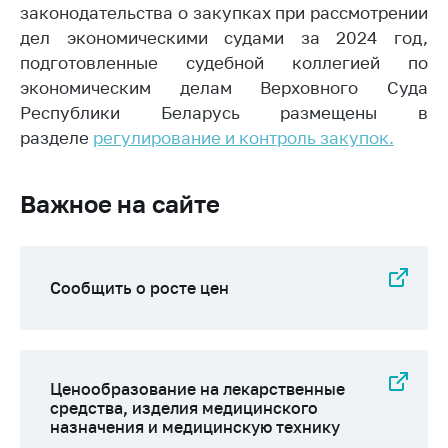
законодательства о закупках при рассмотрении
Торговля и услуги
дел экономическими судами за 2024 год,
подготовленные судебной коллегией по
Регулирование и
контроль закупок
экономическим делам Верховного Суда
Республики Беларусь размещены в
Защита прав
разделе
регулирование и контроль закупок.
потребителей
Регулирование
Важное на сайте
рекламной
деятельности
Международное
сотрудничество
Сообщить о росте цен
Применение мер
нетарифного
регулирования
Ценообразование на лекарственные
Биржевая торговля
средства, изделия медицинского
Выставочная
назначения и медицинскую технику