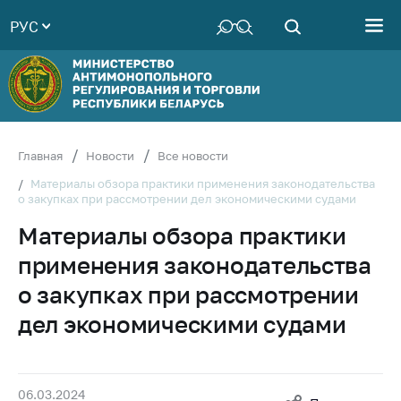
РУС
Министерство
Руководство
Структура
Министерства
Территориальные
Главная
Новости
Все новости
органы
Материалы обзора практики применения законодательства
о закупках при рассмотрении дел экономическими судами
Законодательство
Материалы обзора практики
Антикоррупционная
деятельность
применения законодательства
Общественно-
о закупках при рассмотрении
консультативный
дел экономическими судами
совет
Соискателям
Награждения
06.03.2024