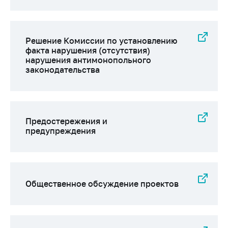
деятельность в
Республике
Беларусь
Защита
Решение Комиссии по установлению
персональных
факта нарушения (отсутствия)
нарушения антимонопольного
данных
законодательства
Новости
Обратиться в МАРТ
Предостережения и
Личный прием
предупреждения
граждан и юр. лиц
Прямaя телефоннaя
линия
Горячая линия
Общественное обсуждение проектов
Электронные
обращения