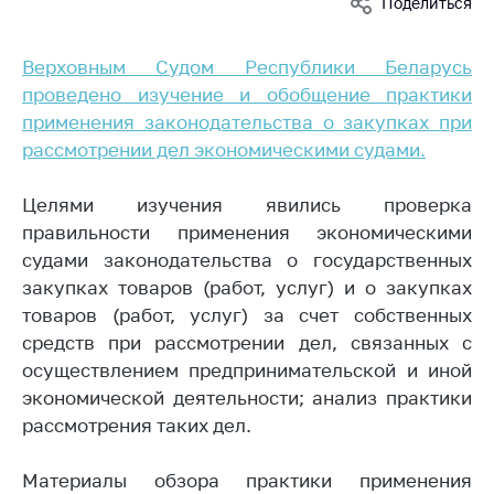
Поделиться
Белорусская
универсальная
Верховным Судом Республики Беларусь
товарная биржа
проведено изучение и обобщение практики
Общественная
применения законодательства о закупках при
жизнь
рассмотрении дел экономическими судами.
Идеологическая
работа
Целями изучения явились проверка
правильности применения экономическими
Официальные
геральдические
судами законодательства о государственных
символы
закупках товаров (работ, услуг) и о закупках
товаров (работ, услуг) за счет собственных
5 лет МАРТ
средств при рассмотрении дел, связанных с
Деятельность
осуществлением предпринимательской и иной
экономической деятельности; анализ практики
Ценовая политика
рассмотрения таких дел.
Антимонопольное
регулирование и
Материалы обзора практики применения
конкуренция