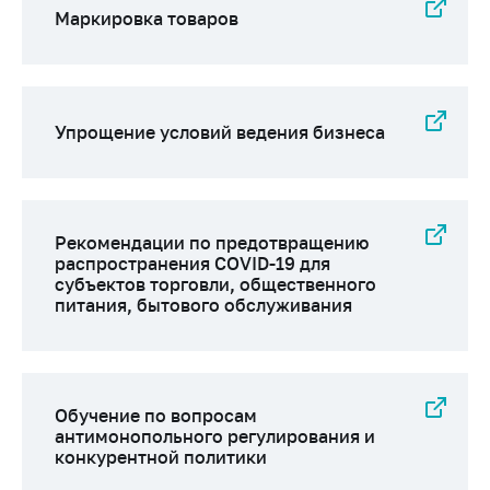
Сообщить о росте
Маркировка товаров
цен на товары
Сообщить о росте
цен на лекарства и
медицинские
Упрощение условий ведения бизнеса
изделия
Контакты
Адрес и режим
работы
Рекомендации по предотвращению
распространения COVID-19 для
Приемная
субъектов торговли, общественного
Министра
питания, бытового обслуживания
Горячая линия
Пресс-служба
Обучение по вопросам
Вышестоящий
антимонопольного регулирования и
государственный
конкурентной политики
орган