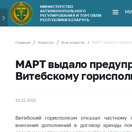
МИНИСТЕРСТВО
АНТИМОНОПОЛЬНОГО
МИ
Министерство
Обрати
РЕГУЛИРОВАНИЯ И ТОРГОВЛИ
РЕСПУБЛИКИ БЕЛАРУСЬ
Руководство
Личн
гражд
Структура
Министерства
Прям
МАРТ выдало предуп
Главная
Новости
Все новости
телеф
Территориальные
органы
Горяч
МАРТ выдало предуп
Законодательство
Элек
Витебскому гориспол
обра
Антикоррупционная
деятельность
Сообщ
цен н
Общественно-
10.12.2021
консультативный
Сообщ
совет
цен н
Витебский горисполком отказал частному 
меди
Соискателям
изде
внесения дополнений в договор аренды по