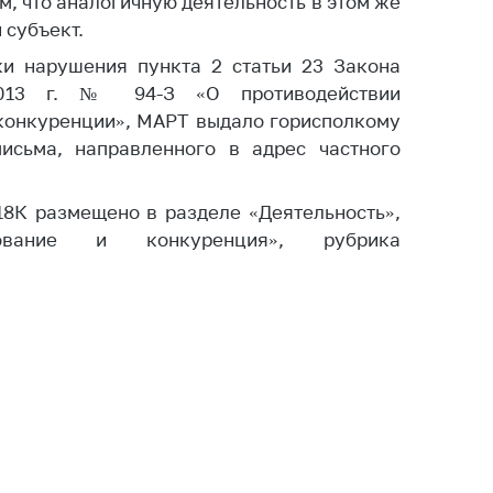
м, что аналогичную деятельность в этом же
ты
 субъект.
 и режим
ки нарушения пункта 2 статьи 23 Закона
ты
2013 г. № 94-З «О противодействии
мная
 конкуренции», МАРТ выдало горисполкому
стра
исьма, направленного в адрес частного
ая линия
18К размещено в разделе «Деятельность»,
с-служба
рование и конкуренция», рубрика
стоящий
дарственный
н
на сайте
ить о росте
образование
карственные