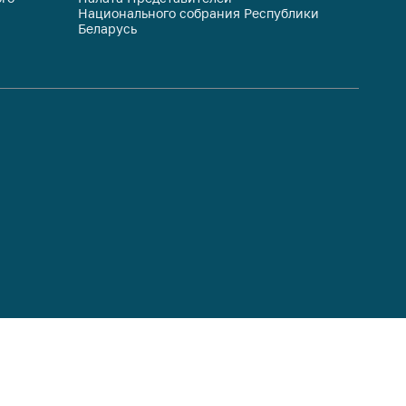
Национального собрания Республики
респуб
Беларусь
систем
гражда