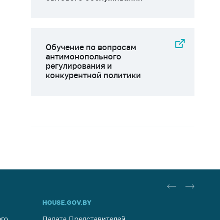
Обучение по вопросам
антимонопольного
регулирования и
конкурентной политики
HOUSE.GOV.BY
ОБРАЩ
го
Палата Представителей
Госуда