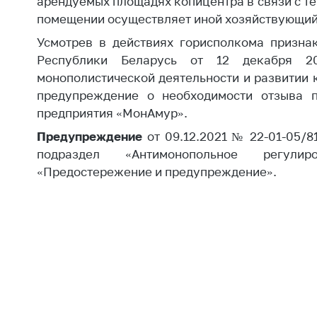
арендуемых площадях копицентра в связи с те
Награждения
Контак
помещении осуществляет иной хозяйствующий
Белорусская
Адрес
Усмотрев в действиях горисполкома призна
универсальная
рабо
Республики Беларусь от 12 декабря 
товарная биржа
Прие
монополистической деятельности и развитии
Общественная
Мини
предупреждение о необходимости отзыва п
жизнь
предприятия «МонАмур».
Горяч
Идеологическая
Предупреждение
от 09.12.2021 № 22-01-05/8
работа
Прес
подраздел «Антимонопольное регули
Официальные
Выше
«Предостережение и предупреждение».
геральдические
госу
символы
орга
5 лет МАРТ
Важное 
Сообщ
Деятельность
цен
Ценовая политика
Цено
Антимонопольное
на ле