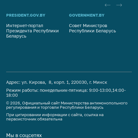
предупреждения
Общественное
PRESIDENT.GOV.BY
GOVERNMENT.BY
SO
обсуждение
проектов
Интернет-портал
Совет Министров
Со
Президента Республики
Республики Беларусь
На
Маркировка
Беларусь
Ре
товаров
Упрощение условий
ведения бизнеса
Рекомендации по
предотвращению
Адрес: ул. Кирова, 8, корп. 1, 220030, г. Минск
распространения
COVID-19 для
Режим работы: понедельник-пятница: 9:00-13:00,14:00-
18:00
субъектов торговли,
общественного
© 2026, Официальный сайт Министерства антимонопольного
регулирования и торговли Республики Беларусь
питания, бытового
При цитировании информации с сайта, ссылка на
обслуживания
первоисточник обязательна
Обучение по
вопросам
Мы в соцсетях