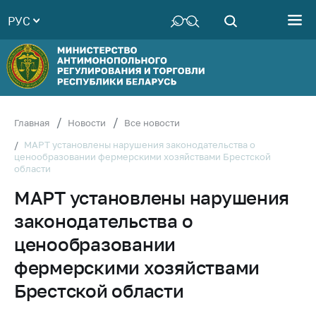
РУС
Министерство
Руководство
Структура
Министерства
Территориальные
Главная
Новости
Все новости
органы
МАРТ установлены нарушения законодательства о
ценообразовании фермерскими хозяйствами Брестской
Законодательство
области
Антикоррупционная
МАРТ установлены нарушения
деятельность
законодательства о
Общественно-
консультативный
ценообразовании
совет
фермерскими хозяйствами
Соискателям
Брестской области
Награждения