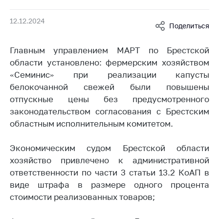
Белорусская
универсальная
12.12.2024
Поделиться
товарная биржа
Общественная
Главным управлением МАРТ по Брестской
жизнь
области установлено: фермерским хозяйством
«Семинис» при реализации капусты
Идеологическая
работа
белокочанной свежей были повышены
отпускные цены без предусмотренного
Официальные
законодательством согласования с Брестским
геральдические
областным исполнительным комитетом.
символы
5 лет МАРТ
Экономическим судом Брестской области
хозяйство привлечено к административной
Деятельность
ответственности по части 3 статьи 13.2 КоАП в
Ценовая политика
виде штрафа в размере одного процента
Антимонопольное
стоимости реализованных товаров;
регулирование и
конкуренция