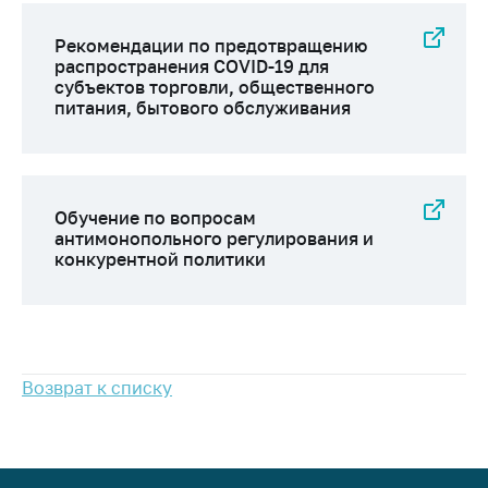
Важное на сайте
Рекомендации по предотвращению
Сообщить о росте
распространения COVID-19 для
цен
субъектов торговли, общественного
питания, бытового обслуживания
Ценообразование
на лекарственные
средства, изделия
медицинского
назначения и
Обучение по вопросам
медицинскую
антимонопольного регулирования и
технику
конкурентной политики
Решение Комиссии
по установлению
факта нарушения
(отсутствия)
нарушения
Возврат к списку
антимонопольного
законодательства
Предостережения и