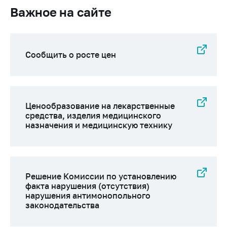
деятельность в
Важное на сайте
Республике
Беларусь
Защита
персональных
Сообщить о росте цен
данных
Новости
Ценообразование на лекарственные
Обратиться в МАРТ
средства, изделия медицинского
Личный прием
назначения и медицинскую технику
граждан и юр. лиц
Прямaя телефоннaя
линия
Решение Комиссии по установлению
Горячая линия
факта нарушения (отсутствия)
нарушения антимонопольного
Электронные
законодательства
обращения