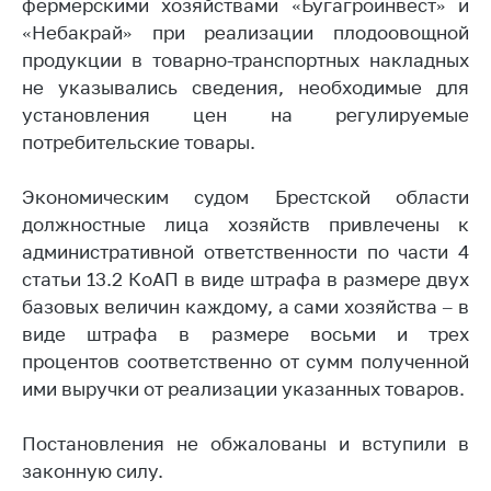
фермерскими хозяйствами «Бугагроинвест» и
Торговля и услуги
«Небакрай» при реализации плодоовощной
продукции в товарно-транспортных накладных
Регулирование и
не указывались сведения, необходимые для
контроль закупок
установления цен на регулируемые
Защита прав
потребительские товары.
потребителей
Регулирование
Экономическим судом Брестской области
рекламной
должностные лица хозяйств привлечены к
деятельности
административной ответственности по части 4
статьи 13.2 КоАП в виде штрафа в размере двух
Международное
сотрудничество
базовых величин каждому, а сами хозяйства – в
виде штрафа в размере восьми и трех
Применение мер
процентов соответственно от сумм полученной
нетарифного
ими выручки от реализации указанных товаров.
регулирования
Биржевая торговля
Постановления не обжалованы и вступили в
Выставочная
законную силу.