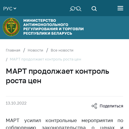
РУС
Министерство
Руководство
Структура
Министерства
Территориальные
Главная
Новости
Все новости
органы
МАРТ продолжает контроль роста цен
Законодательство
МАРТ продолжает контроль
Антикоррупционная
роста цен
деятельность
Общественно-
консультативный
13.10.2022
совет
Поделиться
Соискателям
МАРТ усилил контрольные мероприятия по
Награждения
соблюдению законодательства о ценах и