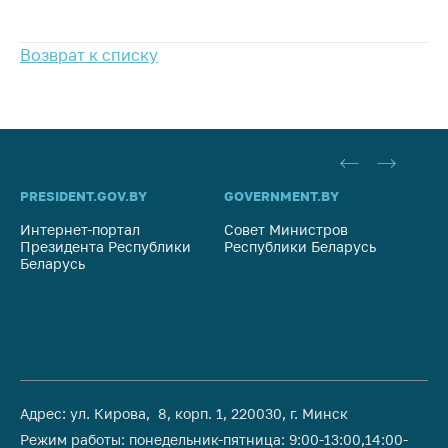
Важное на сайте
Сообщить о росте
Возврат к списку
цен
Ценообразование
на лекарственные
средства, изделия
медицинского
назначения и
PRESIDENT.GOV.BY
GOVERNMENT.BY
SO
медицинскую
Интернет-портал
технику
Совет Министров
Со
Президента Республики
Республики Беларусь
На
Беларусь
Ре
Решение Комиссии
по установлению
факта нарушения
(отсутствия)
нарушения
антимонопольного
законодательства
Адрес: ул. Кирова, 8, корп. 1, 220030, г. Минск
Предостережения и
Режим работы: понедельник-пятница: 9:00-13:00,14:00-