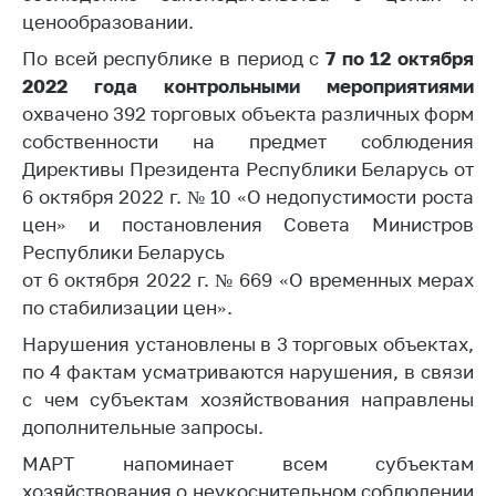
ценообразовании.
Белорусская
универсальная
По всей республике в период с
7
по 12 октября
товарная биржа
2022 года контрольными мероприятиями
Общественная
охвачено 392 торговых объекта различных форм
жизнь
собственности на предмет соблюдения
Директивы Президента Республики Беларусь от
Идеологическая
работа
6 октября 2022 г. № 10 «О недопустимости роста
цен» и постановления Совета Министров
Официальные
Республики Беларусь
геральдические
от 6 октября 2022 г. № 669 «О временных мерах
символы
по стабилизации цен».
5 лет МАРТ
Нарушения установлены в 3 торговых объектах,
Деятельность
по 4 фактам усматриваются нарушения, в связи
с чем субъектам хозяйствования направлены
Ценовая политика
дополнительные запросы.
Антимонопольное
МАРТ напоминает всем субъектам
регулирование и
конкуренция
хозяйствования о неукоснительном соблюдении