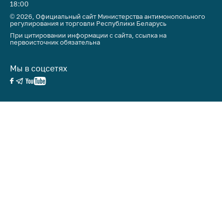
предупреждения
18:00
© 2026, Официальный сайт Министерства антимонопольного
Общественное
регулирования и торговли Республики Беларусь
обсуждение
При цитировании информации с сайта, ссылка на
проектов
первоисточник обязательна
Маркировка
товаров
Мы в соцсетях
Упрощение условий
ведения бизнеса
Рекомендации по
предотвращению
распространения
COVID-19 для
субъектов торговли,
общественного
питания, бытового
обслуживания
Обучение по
вопросам