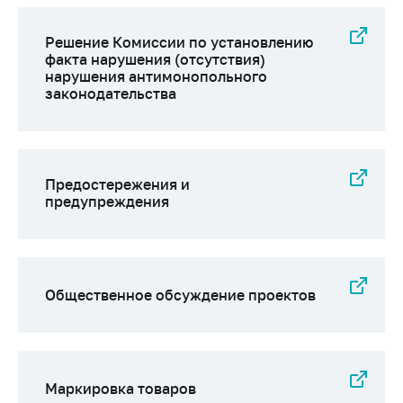
деятельность в
Республике
Беларусь
Решение Комиссии по установлению
факта нарушения (отсутствия)
Защита
нарушения антимонопольного
персональных
законодательства
данных
Новости
Предостережения и
Обратиться в МАРТ
предупреждения
Личный прием
граждан и юр. лиц
Прямaя телефоннaя
линия
Общественное обсуждение проектов
Горячая линия
Электронные
обращения
Маркировка товаров