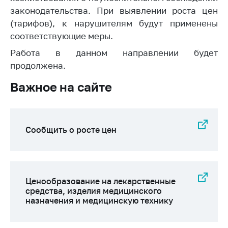
законодательства. При выявлении роста цен
Торговля и услуги
(тарифов), к нарушителям будут применены
Регулирование и
соответствующие меры.
контроль закупок
Работа в данном направлении будет
Защита прав
продолжена.
потребителей
Важное на сайте
Регулирование
рекламной
деятельности
Сообщить о росте цен
Международное
сотрудничество
Применение мер
нетарифного
регулирования
Ценообразование на лекарственные
средства, изделия медицинского
Биржевая торговля
назначения и медицинскую технику
Выставочная