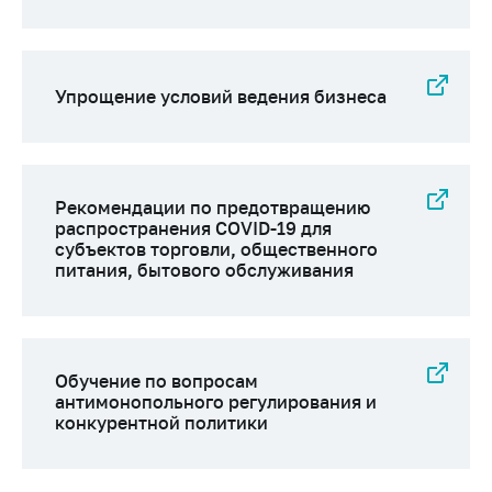
Сообщить о росте
цен на товары
Сообщить о росте
цен на лекарства и
Упрощение условий ведения бизнеса
медицинские
изделия
Контакты
Рекомендации по предотвращению
Адрес и режим
распространения COVID-19 для
работы
субъектов торговли, общественного
питания, бытового обслуживания
Приемная
Министра
Горячая линия
Пресс-служба
Обучение по вопросам
антимонопольного регулирования и
Вышестоящий
конкурентной политики
государственный
орган