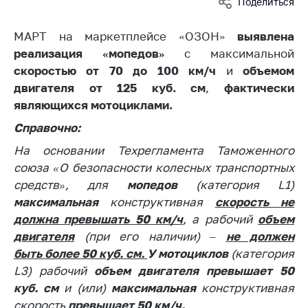
Поделиться
Белорусская
универсальная
МАРТ на маркетплейсе «ОЗОН»
выявлена
товарная биржа
реализация «мопедов»
с максимальной
Общественная
скоростью от 70 до 100 км/ч
и
объемом
жизнь
двигателя от 125 куб. см
,
фактически
являющихся мотоциклами.
Идеологическая
работа
Справочно:
Официальные
На основании Техрегламента Таможенного
геральдические
союза «О безопасности колесных транспортных
символы
средств», для
мопедов
(категория L1)
5 лет МАРТ
максимальная
конструктивная
скорость
не
должна превышать
50 км/ч
, а рабочий
объем
Деятельность
двигателя
(при его наличии) –
не должен
Ценовая политика
быть
более 50 куб. см.
У м
отоциклов
(категория
L3) рабочий
объем двигателя превышает 50
Антимонопольное
куб. см
и (или)
максимальная
конструктивная
регулирование и
конкуренция
скорость
превышает 50 км/ч.