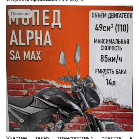
Торговля и услуги
Регулирование и
контроль закупок
Защита прав
потребителей
Регулирование
рекламной
деятельности
Международное
сотрудничество
Применение мер
нетарифного
регулирования
Биржевая торговля
Выставочная
Участие таких транспортных средств в