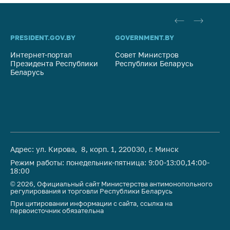
антимонопольного
регулирования и
конкурентной
политики
PRESIDENT.GOV.BY
GOVERNMENT.BY
SO
Интернет-портал
Совет Министров
Со
Президента Республики
Республики Беларусь
На
Беларусь
Ре
Адрес: ул. Кирова, 8, корп. 1, 220030, г. Минск
Режим работы: понедельник-пятница: 9:00-13:00,14:00-
18:00
© 2026, Официальный сайт Министерства антимонопольного
регулирования и торговли Республики Беларусь
При цитировании информации с сайта, ссылка на
первоисточник обязательна