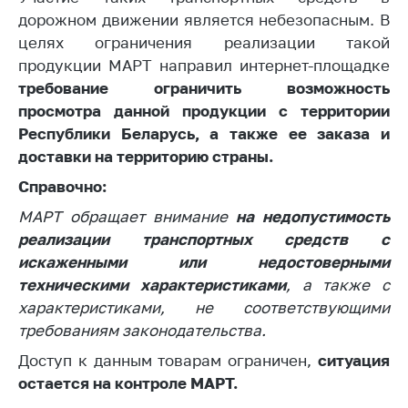
деятельность в
дорожном движении является небезопасным. В
Республике
Беларусь
целях ограничения реализации такой
продукции МАРТ направил интернет-площадке
Защита
требование ограничить возможность
персональных
данных
просмотра данной продукции с территории
Республики Беларусь, а также ее заказа и
Новости
доставки на территорию страны.
Справочно:
Обратиться в МАРТ
МАРТ обращает внимание
на недопустимость
Личный прием
реализации транспортных средств с
граждан и юр. лиц
искаженными или недостоверными
Прямaя телефоннaя
техническими характеристиками
, а также с
линия
характеристиками, не соответствующими
Горячая линия
требованиям законодательства.
Доступ к данным товарам ограничен,
Электронные
ситуация
обращения
остается на контроле МАРТ.