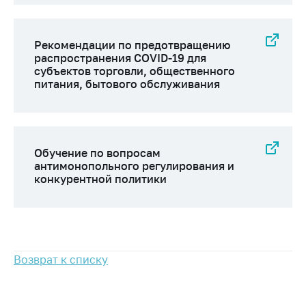
предупреждения
Общественное
обсуждение
Рекомендации по предотвращению
проектов
распространения COVID-19 для
субъектов торговли, общественного
Маркировка
питания, бытового обслуживания
товаров
Упрощение условий
ведения бизнеса
Обучение по вопросам
Рекомендации по
антимонопольного регулирования и
предотвращению
конкурентной политики
распространения
COVID-19 для
субъектов торговли,
общественного
питания, бытового
обслуживания
Возврат к списку
Обучение по
вопросам