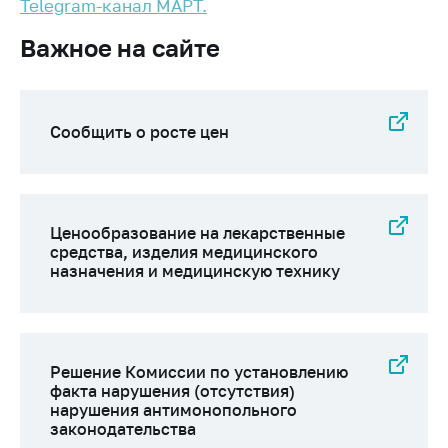
Сообщить о росте
Telegram-канал МАРТ.
цен на товары
Важное на сайте
Сообщить о росте
цен на лекарства и
медицинские
изделия
Сообщить о росте цен
Контакты
Адрес и режим
работы
Ценообразование на лекарственные
средства, изделия медицинского
Приемная
назначения и медицинскую технику
Министра
Горячая линия
Пресс-служба
Решение Комиссии по установлению
Вышестоящий
факта нарушения (отсутствия)
государственный
нарушения антимонопольного
орган
законодательства