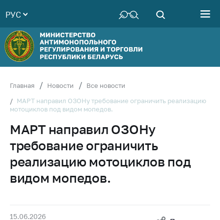
РУС
Министерство
Руководство
Структура
Министерства
Территориальные
Главная
Новости
Все новости
органы
МАРТ направил ОЗОНу требование ограничить реализацию
мотоциклов под видом мопедов.
Законодательство
МАРТ направил ОЗОНу
Антикоррупционная
деятельность
требование ограничить
Общественно-
реализацию мотоциклов под
консультативный
видом мопедов.
совет
Соискателям
Награждения
15.06.2026