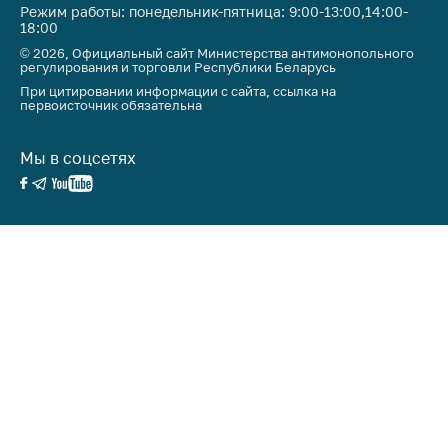
антимонопольного
Режим работы: понедельник-пятница: 9:00-13:00,14:00-
регулирования и
18:00
конкурентной
© 2026, Официальный сайт Министерства антимонопольного
регулирования и торговли Республики Беларусь
политики
При цитировании информации с сайта, ссылка на
первоисточник обязательна
Мы в соцсетях