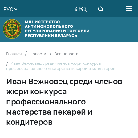
РУС
Министерство
Руководство
Структура
Министерства
Территориальные
Главная
Новости
Все новости
органы
Иван Вежновец среди членов жюри конкурса
профессионального мастерства пекарей и кондитеров
Законодательство
Иван Вежновец среди членов
Антикоррупционная
деятельность
жюри конкурса
Общественно-
профессионального
консультативный
мастерства пекарей и
совет
кондитеров
Соискателям
Награждения