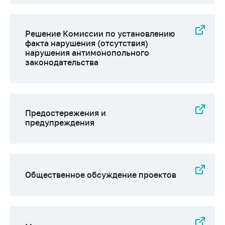
Сообщить о росте
цен на товары
Сообщить о росте
Решение Комиссии по установлению
цен на лекарства и
факта нарушения (отсутствия)
медицинские
нарушения антимонопольного
изделия
законодательства
Контакты
Адрес и режим
работы
Предостережения и
предупреждения
Приемная
Министра
Горячая линия
Пресс-служба
Общественное обсуждение проектов
Вышестоящий
государственный
орган