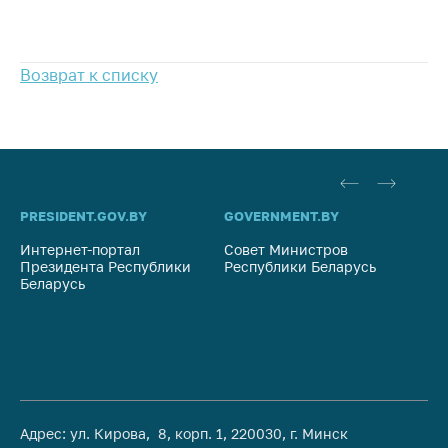
предупреждения
Общественное
обсуждение
Возврат к списку
проектов
Маркировка
товаров
Упрощение условий
ведения бизнеса
PRESIDENT.GOV.BY
GOVERNMENT.BY
SO
Рекомендации по
Интернет-портал
предотвращению
Совет Министров
Со
Президента Республики
Республики Беларусь
На
распространения
Беларусь
Ре
COVID-19 для
субъектов торговли,
общественного
питания, бытового
обслуживания
Обучение по
вопросам
Адрес: ул. Кирова, 8, корп. 1, 220030, г. Минск