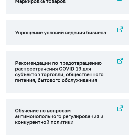
Маркировка товаров
Важное на сайте
Сообщить о росте
цен
Ценообразование
Упрощение условий ведения бизнеса
на лекарственные
средства, изделия
медицинского
назначения и
Рекомендации по предотвращению
медицинскую
распространения COVID-19 для
технику
субъектов торговли, общественного
питания, бытового обслуживания
Решение Комиссии
по установлению
факта нарушения
(отсутствия)
нарушения
Обучение по вопросам
антимонопольного
антимонопольного регулирования и
законодательства
конкурентной политики
Предостережения и