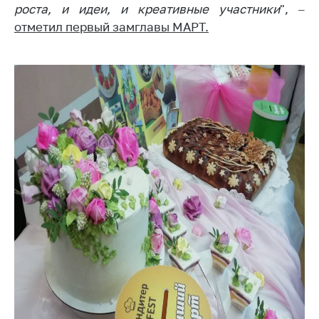
роста, и идеи, и креативные участники
", –
Торговля и услуги
отметил первый замглавы МАРТ.
Регулирование и
контроль закупок
Защита прав
потребителей
Регулирование
рекламной
деятельности
Международное
сотрудничество
Применение мер
нетарифного
регулирования
Биржевая торговля
Выставочная