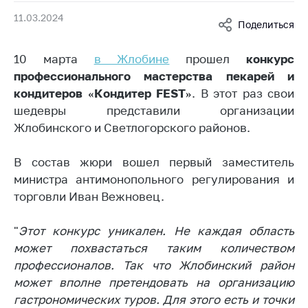
Белорусская
11.03.2024
Поделиться
универсальная
товарная биржа
10 марта
в Жлобине
прошел
конкурс
Общественная
профессионального мастерства пекарей и
жизнь
кондитеров «Кондитер FEST»
. В этот раз свои
Идеологическая
шедевры представили организации
работа
Жлобинского и Светлогорского районов.
Официальные
геральдические
В состав жюри вошел первый заместитель
символы
министра антимонопольного регулирования и
торговли Иван Вежновец.
5 лет МАРТ
Деятельность
"
Этот конкурс уникален. Не каждая область
может похвастаться таким количеством
Ценовая политика
профессионалов. Так что Жлобинский район
Антимонопольное
может вполне претендовать на организацию
регулирование и
гастрономических туров. Для этого есть и точки
конкуренция