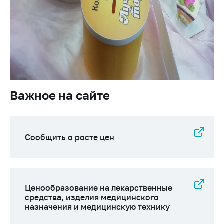
деятельность в
Республике
Беларусь
Защита
персональных
данных
Новости
Важное на сайте
Обратиться в МАРТ
Личный прием
граждан и юр. лиц
Сообщить о росте цен
Прямaя телефоннaя
линия
Горячая линия
Ценообразование на лекарственные
Электронные
средства, изделия медицинского
назначения и медицинскую технику
обращения