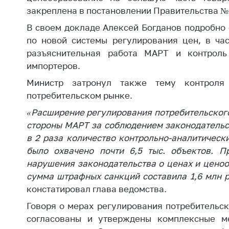
Марк
закреплена в постановлении Правительства № 
това
Выставочная
В своем докладе Алексей Богданов подробно
деятельность в
Упро
Республике
по новой системы регулирования цен, в час
услов
Беларусь
разъяснительная работа МАРТ и контроль
бизн
импортеров.
Защита
Реко
персональных
Министр затронул также тему контроля
пред
данных
потребительском рынке.
расп
COVID
«Расширение регулирования потребительского
Новости
субъе
стороны МАРТ за соблюдением законодательст
торго
в 2 раза количество контрольно-аналитическ
обще
было охвачено почти 6,5 тыс. объектов. П
питан
обсл
нарушения законодательства о ценах и ценооб
сумма штрафных санкций составила 1,6 млн р
Обуч
констатировал глава ведомства.
вопр
анти
Говоря о мерах регулирования потребительск
регул
согласованы и утверждены комплексные м
конк