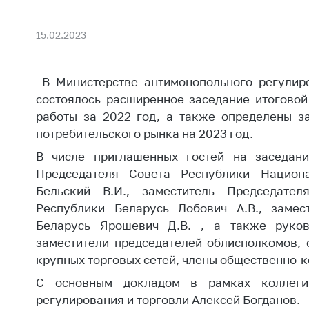
Награждения
Контак
Белорусская
Адрес
15.02.2023
универсальная
рабо
товарная биржа
Прие
В Министерстве антимонопольного регулир
Общественная
Мини
состоялось расширенное заседание итоговой
жизнь
Горяч
работы за 2022 год, а также определены з
Идеологическая
потребительского рынка на 2023 год.
работа
Прес
В числе приглашенных гостей на заседани
Официальные
Выше
Председателя Совета Республики Национа
геральдические
госу
Бельский В.И., заместитель Председател
символы
орга
Республики Беларусь Лобович А.В., замес
5 лет МАРТ
Беларусь Ярошевич Д.В. , а также руков
Важное 
заместители председателей облисполкомов, 
Сообщ
Деятельность
крупных торговых сетей, члены общественно-к
цен
Ценовая политика
С основным докладом в рамках коллеги
Цено
Антимонопольное
регулирования и торговли Алексей Богданов.
на ле