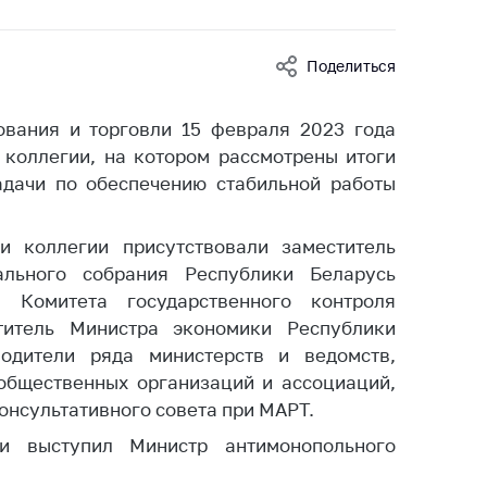
ты
 и режим
Поделиться
ты
мная
ования и торговли 15 февраля 2023 года
стра
 коллегии, на котором рассмотрены итоги
ая линия
адачи по обеспечению стабильной работы
с-служба
и коллегии присутствовали заместитель
стоящий
льного собрания Республики Беларусь
дарственный
я Комитета государственного контроля
н
титель Министра экономики Республики
одители ряда министерств и ведомств,
на сайте
общественных организаций и ассоциаций,
ить о росте
онсультативного совета при МАРТ.
и выступил Министр антимонопольного
образование
карственные