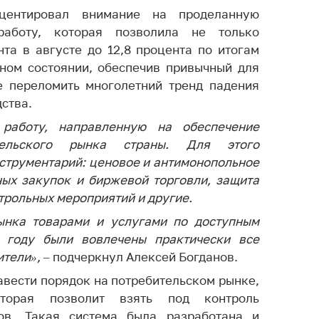
тва, изделия
кцентировал внимание на проделанную
цинского
работу, которая позволила не только
чения и
та в августе до 12,8 процента по итогам
цинскую
нном состоянии, обеспечив привычный для
ку
е переломить многолетний тренд падения
ние Комиссии
ства.
тановлению
работу, направленную на обеспечение
а нарушения
ительского рынка страны. Для этого
тствия)
нструментарий
:
ценовое и антимонопольное
шения
монопольного
ных
закупок и биржевой торговли, защита
одательства
трольных мероприятий и другие.
ынка товарами и услугами по доступным
остережения
едупреждения
 году были вовлечены практически все
ители»,
– подчеркнул Алексей Богданов.
ственное
ждение
авести порядок на потребительском рынке,
ктов
оторая позволит взять под контроль
ов. Такая система была разработана и