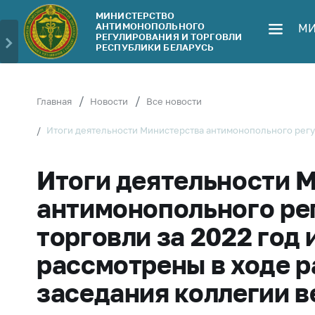
МИНИСТЕРСТВО
АНТИМОНОПОЛЬНОГО
МИ
Министерство
Обрати
РЕГУЛИРОВАНИЯ И ТОРГОВЛИ
РЕСПУБЛИКИ БЕЛАРУСЬ
Руководство
Личн
гражд
Структура
Министерства
Прям
Главная
Новости
Все новости
телеф
Территориальные
Итоги деятельности Министерства антимонопольного регул
органы
Горяч
Законодательство
Элек
Итоги деятельности 
обра
Антикоррупционная
антимонопольного ре
деятельность
Сообщ
цен н
торговли за 2022 год 
Общественно-
консультативный
Сообщ
рассмотрены в ходе 
совет
цен н
меди
заседания коллегии 
Соискателям
изде