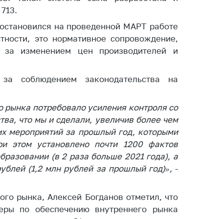
ировка
713.
ров
 остановился на проведенной МАРТ работе
щение
тности, это нормативное сопровождение,
ий ведения
 за изменением цен производителей и
еса
мендации по
 за соблюдением законодательства на
отвращению
ространения
-19 для
 рынка потребовало усиления контроля со
ктов
ва, что мы и сделали, увеличив более чем
вли,
их мероприятий за прошлый год, которыми
ственного
ри этом установлено почти 1200 фактов
ия, бытового
уживания
разовании (в 2 раза больше 2021 года), а
ублей (1,2 млн рублей за прошлый год)
»
,
-
ение по
осам
монопольного
ого рынка, Алексей Богданов отметил, что
ирования и
еры по обеспечению внутреннего рынка
урентной