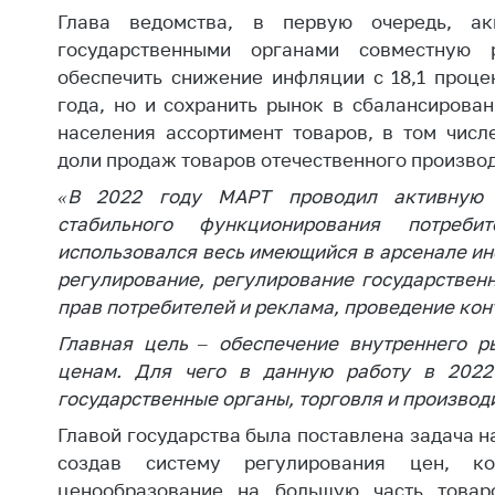
регулирование и
средс
Глава ведомства, в первую очередь, а
конкуренция
меди
государственными органами совместную 
назна
Торговля и услуги
обеспечить снижение инфляции с 18,1 процен
меди
года, но и сохранить рынок в сбалансирова
Регулирование и
техни
населения ассортимент товаров, в том числ
контроль закупок
Реше
доли продаж товаров отечественного производ
Защита прав
по ус
«В 2022 году МАРТ проводил активную 
потребителей
факт
стабильного функционирования потреб
(отсу
Регулирование
использовался весь имеющийся в арсенале и
нару
рекламной
анти
регулирование, регулирование гос
ударствен
деятельности
закон
прав потребителей и реклама, проведение кон
Международное
Главная цель – обеспечение внутреннего р
Пред
сотрудничество
и пр
ценам. Для чего в данную работу в
20
22
гос
ударственные
ор
г
аны, торговля и производ
Применение мер
Обще
нетарифного
обсу
Главой государства была поставлена задача н
регулирования
прое
создав систему регулирования цен, к
Биржевая торговля
ценообразование на большую часть товар