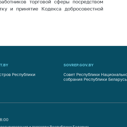
работников торговой сферы посредством
тку и принятие Кодекса добросовестной
T.BY
SOVREP.GOV.BY
стров Республики
Совет Республики Национально
собрания Республики Беларусь
18:00
 регулирования и торговли Республики Беларусь