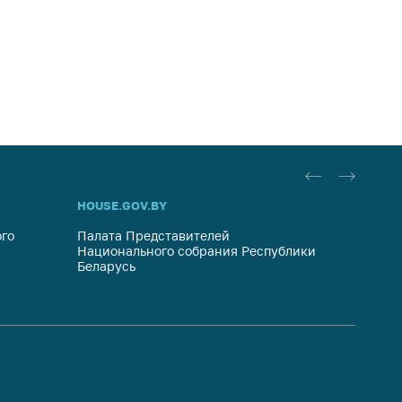
HOUSE.GOV.BY
ОБРАЩ
го
Палата Представителей
Госуда
Национального собрания Республики
респуб
Беларусь
систем
гражда