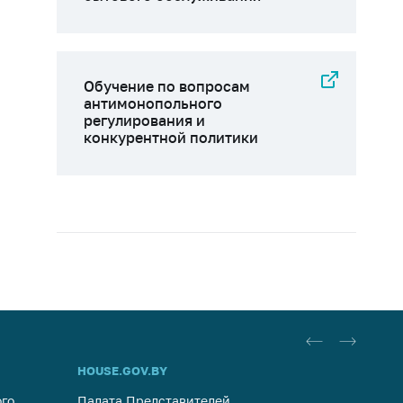
Обучение по вопросам
антимонопольного
регулирования и
конкурентной политики
HOUSE.GOV.BY
ОБРАЩ
го
Палата Представителей
Госуда