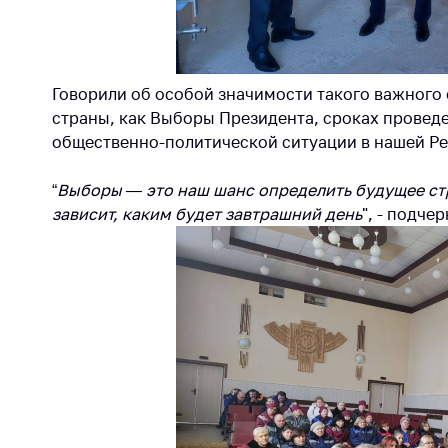
регулирование и
средс
конкуренция
меди
назна
Торговля и услуги
меди
Говорили об особой значимости такого важного
Регулирование и
техни
страны, как Выборы Президента, сроках провед
контроль закупок
Реше
общественно-политической ситуации в нашей Ре
Защита прав
по ус
потребителей
факт
“
Выборы — это наш шанс определить будущее стра
(отсу
зависит, каким будет завтрашний день
", - подче
Регулирование
нару
рекламной
анти
деятельности
закон
Международное
Пред
сотрудничество
и пр
Применение мер
Обще
нетарифного
обсу
регулирования
прое
Биржевая торговля