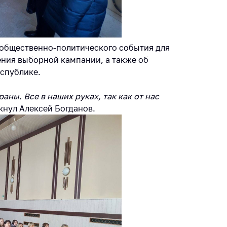
тва, изделия
цинского
чения и
цинскую
 общественно-политического события для
ку
ения выборной кампании, а также об
ние Комиссии
спублике.
тановлению
а нарушения
ны. Все в наших руках, так как от нас
тствия)
ркнул Алексей Богданов.
шения
монопольного
одательства
остережения
едупреждения
ственное
ждение
ктов