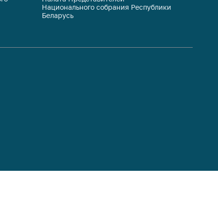
Национального собрания Республики
респуб
Беларусь
систем
гражда