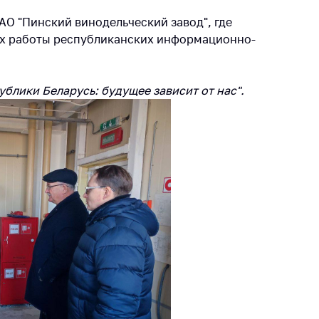
ты
АО "Пинский винодельческий завод", где
 и режим
ах работы республиканских информационно-
ты
мная
блики Беларусь: будущее зависит от нас".
стра
ая линия
с-служба
стоящий
дарственный
н
на сайте
ить о росте
образование
карственные