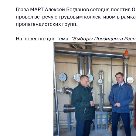
Награждения
Контак
Глава МАРТ Алексей Богданов сегодня посетил О
Белорусская
Адрес
провел встречу с трудовым коллективом в рамк
универсальная
рабо
пропагандистских групп.
товарная биржа
Прие
Общественная
На повестке дня тема:
"Выборы Президента Респу
Мини
жизнь
Горяч
Идеологическая
работа
Прес
Официальные
Выше
геральдические
госу
символы
орга
5 лет МАРТ
Важное 
Сообщ
Деятельность
цен
Ценовая политика
Цено
Антимонопольное
на ле