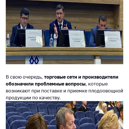
Важное на сайте
Сообщить о росте
цен
Ценообразование
на лекарственные
средства, изделия
медицинского
назначения и
медицинскую
технику
В свою очередь,
Решение Комиссии
торговые сети и производители
по установлению
обозначили проблемные вопросы
, которые
факта нарушения
возникают при поставке и приемке плодоовощной
(отсутствия)
продукции по качеству.
нарушения
антимонопольного
законодательства
Предостережения и