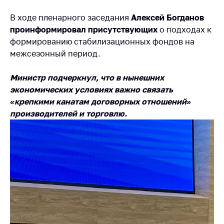
Сообщить о росте
цен на товары
В ходе пленарного заседания
Алексей Богданов
проинформировал присутствующих
о подходах к
Сообщить о росте
цен на лекарства и
формированию стабилизационных фондов на
медицинские
межсезонный период.
изделия
Министр подчеркнул, что в нынешних
Контакты
экономических условиях важно связать
Адрес и режим
«крепкими канатам договорных отношений»
работы
производителей и торговлю.
Приемная
Министра
Горячая линия
Пресс-служба
Вышестоящий
государственный
орган