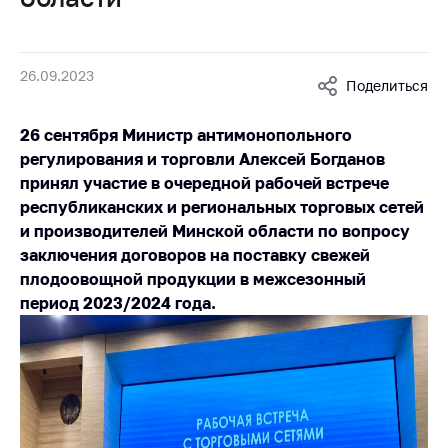
Белорусская
универсальная
товарная биржа
26.09.2023
Поделиться
Общественная
жизнь
26 сентября Министр антимонопольного
Идеологическая
регулирования и торговли Алексей Богданов
работа
принял участие в очередной рабочей встрече
республиканских и региональных торговых сетей
Официальные
и производителей Минской области по вопросу
геральдические
символы
заключения договоров на поставку свежей
плодоовощной продукции в межсезонный
5 лет МАРТ
период 2023/2024 года.
Деятельность
Ценовая политика
Антимонопольное
регулирование и
конкуренция