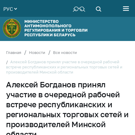
РУС
Министерство
Руководство
Структура
Министерства
Территориальные
Главная
Новости
Все новости
органы
Алексей Богданов принял участие в очередной рабочей
встрече республиканских и региональных торговых сетей и
Законодательство
производителей Минской области
Антикоррупционная
Алексей Богданов принял
деятельность
участие в очередной рабочей
Общественно-
консультативный
встрече республиканских и
совет
региональных торговых сетей и
Соискателям
производителей Минской
Награждения
области