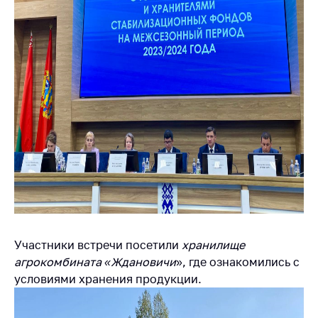
Торговля и услуги
Регулирование и
контроль закупок
Защита прав
потребителей
Регулирование
рекламной
деятельности
Международное
сотрудничество
Применение мер
нетарифного
Участники встречи посетили
хранилище
регулирования
агрокомбината «Ждановичи
», где ознакомились с
Биржевая торговля
условиями хранения продукции.
Выставочная