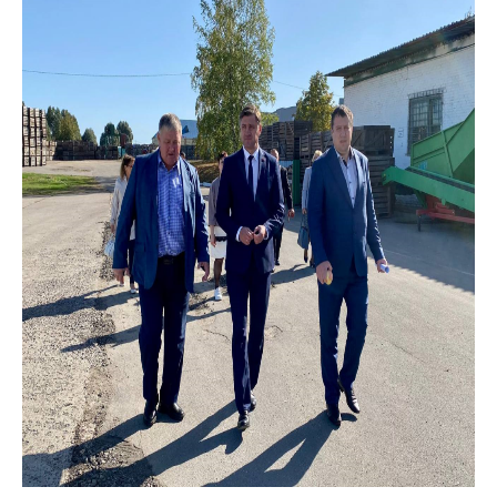
деятельность в
Республике
Беларусь
Защита
персональных
данных
Новости
Обратиться в МАРТ
Личный прием
граждан и юр. лиц
Прямaя телефоннaя
линия
Горячая линия
Электронные
обращения