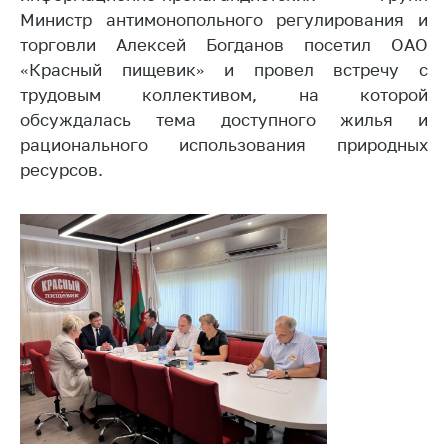
Министр антимонопольного регулирования и
Белорусская
универсальная
торговли Алексей Богданов посетил ОАО
товарная биржа
«Красный пищевик» и провел встречу с
трудовым коллективом, на которой
Общественная
обсуждалась тема доступного жилья и
жизнь
рационального использования природных
Идеологическая
ресурсов.
работа
Официальные
геральдические
символы
5 лет МАРТ
Деятельность
Ценовая политика
Антимонопольное
регулирование и
конкуренция