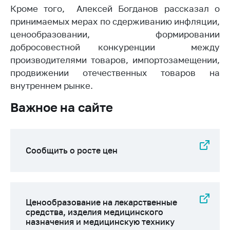
Кроме того, Алексей Богданов рассказал о
Торговля и услуги
принимаемых мерах по сдерживанию инфляции,
Регулирование и
ценообразовании, формировании
контроль закупок
добросовестной конкуренции между
производителями товаров, импортозамещении,
Защита прав
продвижении отечественных товаров на
потребителей
внутреннем рынке.
Регулирование
рекламной
Важное на сайте
деятельности
Международное
сотрудничество
Сообщить о росте цен
Применение мер
нетарифного
регулирования
Биржевая торговля
Ценообразование на лекарственные
средства, изделия медицинского
Выставочная
назначения и медицинскую технику