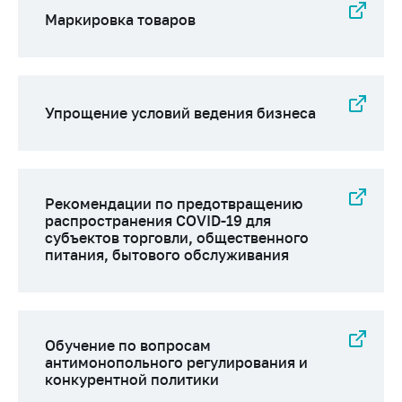
Сообщить о росте
Маркировка товаров
цен на товары
Сообщить о росте
цен на лекарства и
медицинские
изделия
Упрощение условий ведения бизнеса
Контакты
Адрес и режим
работы
Рекомендации по предотвращению
распространения COVID-19 для
Приемная
субъектов торговли, общественного
Министра
питания, бытового обслуживания
Горячая линия
Пресс-служба
Вышестоящий
Обучение по вопросам
государственный
антимонопольного регулирования и
конкурентной политики
орган