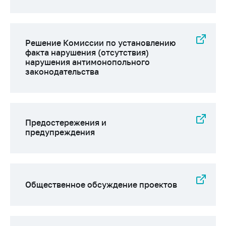
деятельность в
Республике
Беларусь
Защита
Решение Комиссии по установлению
персональных
факта нарушения (отсутствия)
данных
нарушения антимонопольного
законодательства
Новости
Обратиться в МАРТ
Предостережения и
Личный прием
предупреждения
граждан и юр. лиц
Прямaя телефоннaя
линия
Горячая линия
Общественное обсуждение проектов
Электронные
обращения