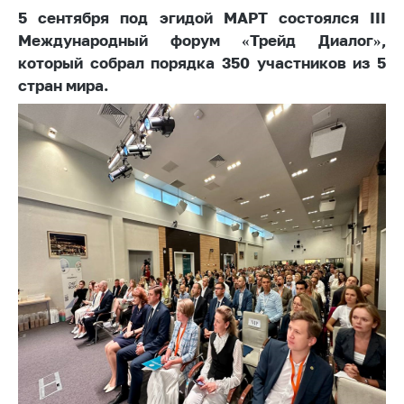
5 сентября под эгидой МАРТ состоялся III
Белорусская
универсальная
Международный форум «Трейд Диалог»,
товарная биржа
который собрал порядка 350 участников из 5
стран мира.
Общественная
жизнь
Идеологическая
работа
Официальные
геральдические
символы
5 лет МАРТ
Деятельность
Ценовая политика
Антимонопольное
регулирование и
конкуренция