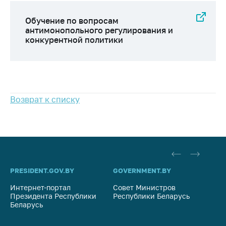
Обучение по вопросам
антимонопольного регулирования и
конкурентной политики
Возврат к списку
PRESIDENT.GOV.BY
GOVERNMENT.BY
SO
Интернет-портал
Совет Министров
Со
Президента Республики
Республики Беларусь
На
Беларусь
Ре