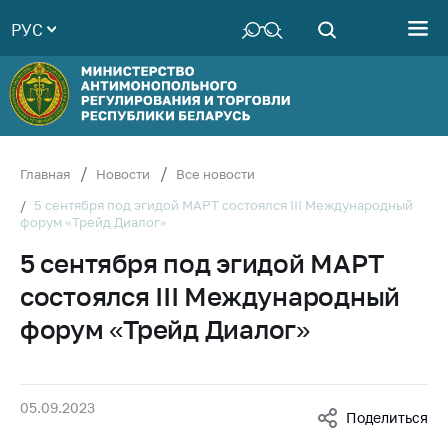
РУС
Министерство
Руководство
Структура
Министерства
Территориальные
Главная
Новости
Все новости
органы
5 сентября под эгидой МАРТ состоялся III Международный
форум «Трейд Диалог»
Законодательство
5 сентября под эгидой МАРТ
Антикоррупционная
деятельность
состоялся III Международный
Общественно-
форум «Трейд Диалог»
консультативный
совет
Соискателям
05.09.2023
Поделиться
Награждения