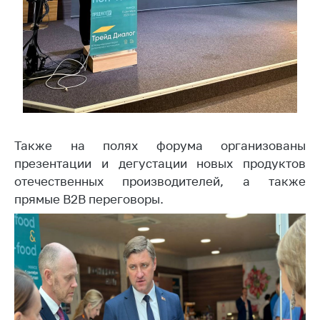
Сообщить о росте
цен на товары
Сообщить о росте
цен на лекарства и
медицинские
изделия
Контакты
Адрес и режим
Также на полях форума организованы
работы
презентации и дегустации новых продуктов
отечественных производителей, а также
Приемная
Министра
прямые B2B переговоры.
Горячая линия
Пресс-служба
Вышестоящий
государственный
орган