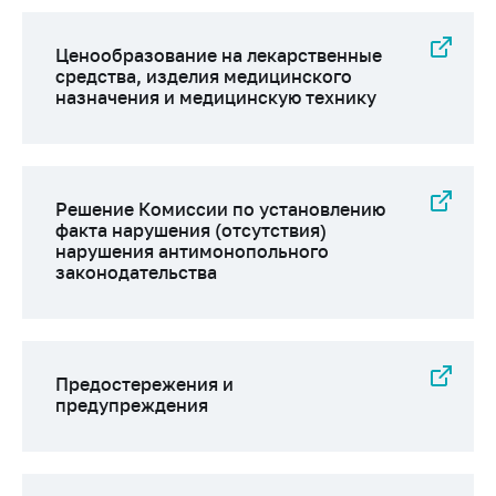
предупреждения
Общественное
Ценообразование на лекарственные
обсуждение
средства, изделия медицинского
проектов
назначения и медицинскую технику
Маркировка
товаров
Упрощение условий
Решение Комиссии по установлению
ведения бизнеса
факта нарушения (отсутствия)
нарушения антимонопольного
Рекомендации по
законодательства
предотвращению
распространения
COVID-19 для
субъектов торговли,
общественного
Предостережения и
питания, бытового
предупреждения
обслуживания
Обучение по
вопросам