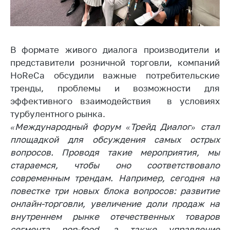
Торговля и услуги
Регулирование и
контроль закупок
В формате живого диалога производители и
представители розничной торговли, компаний
Защита прав
потребителей
HoReCa обсудили важные потребительские
тренды, проблемы и возможности для
Регулирование
эффективного взаимодействия в условиях
рекламной
деятельности
турбулентного рынка.
«Международный форум «Трейд Диалог» стал
Международное
площадкой для обсуждения самых острых
сотрудничество
вопросов. Проводя такие мероприятия, мы
Применение мер
стараемся, чтобы оно соответствовало
нетарифного
современным трендам. Например, сегодня на
регулирования
повестке три новых блока вопросов: развитие
Биржевая торговля
онлайн-торговли, увеличение доли продаж на
внутреннем рынке отечественных товаров
Выставочная
сегмента non-food, а также управление