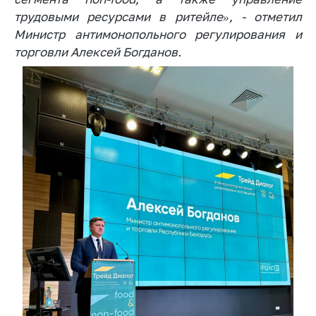
деятельность в
Республике
трудовыми ресурсами в ритейле», - отметил
Беларусь
Министр антимонопольного регулирования и
торговли Алексей Богданов.
Защита
персональных
данных
Новости
Обратиться в МАРТ
Личный прием
граждан и юр. лиц
Прямaя телефоннaя
линия
Горячая линия
Электронные
обращения