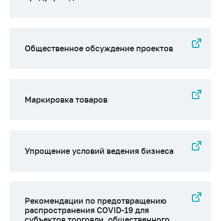
Важное на сайте
Сообщить о росте
цен
Общественное обсуждение проектов
Ценообразование
на лекарственные
средства, изделия
медицинского
назначения и
Маркировка товаров
медицинскую
технику
Решение Комиссии
по установлению
Упрощение условий ведения бизнеса
факта нарушения
(отсутствия)
нарушения
антимонопольного
законодательства
Рекомендации по предотвращению
распространения COVID-19 для
Предостережения и
субъектов торговли, общественного