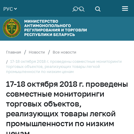
РУС
Министерство
Руководство
Структура
Министерства
Территориальные
Главная
Новости
Все новости
органы
17-18 октября 2018 г. проведены совместные мониторинги
торговых объектов, реализующих товары легкой
Законодательство
промышленности по низким ценам
Антикоррупционная
17-18 октября 2018 г. проведены
деятельность
совместные мониторинги
Общественно-
консультативный
торговых объектов,
совет
реализующих товары легкой
Соискателям
промышленности по низким
Награждения
ценам