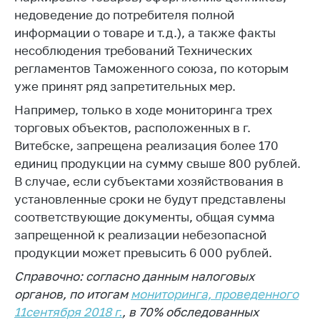
недоведение до потребителя полной
Торговля и услуги
информации о товаре и т.д.), а также факты
Регулирование и
несоблюдения требований Технических
контроль закупок
регламентов Таможенного союза, по которым
уже принят ряд запретительных мер.
Защита прав
потребителей
Например, только в ходе мониторинга трех
торговых объектов, расположенных в г.
Регулирование
рекламной
Витебске, запрещена реализация более 170
деятельности
единиц продукции на сумму свыше 800 рублей.
В случае, если субъектами хозяйствования в
Международное
сотрудничество
установленные сроки не будут представлены
соответствующие документы, общая сумма
Применение мер
запрещенной к реализации небезопасной
нетарифного
продукции может превысить 6 000 рублей.
регулирования
Справочно: согласно данным налоговых
Биржевая торговля
органов, по итогам
мониторинга, проведенного
Выставочная
11сентября 2018 г.
, в 70% обследованных