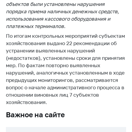
деятельность в
объектов были установлены нарушения
Республике
порядка приема наличных денежных средств,
Беларусь
использования кассового оборудования и
Защита
платежных терминалов.
персональных
данных
По итогам контрольных мероприятий субъектам
хозяйствования выдано 22 рекомендации об
Новости
устранении выявленных нарушений
(недостатков), установлены сроки для принятия
Обратиться в МАРТ
мер. По фактам повторно выявленных
Личный прием
нарушений, аналогичных установленным в ходе
граждан и юр. лиц
предыдущих мониторингов, рассматривается
вопрос о начале административного процесса в
Прямaя телефоннaя
отношении виновных лиц 7 субъектов
линия
хозяйствования.
Горячая линия
Важное на сайте
Электронные
обращения