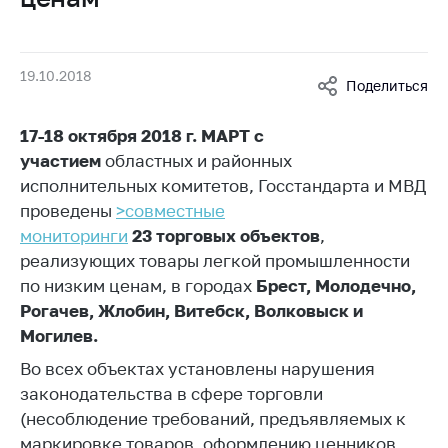
Белорусская
универсальная
товарная биржа
19.10.2018
Поделиться
Общественная
жизнь
17-18 октября 2018 г. МАРТ с
Идеологическая
участием
областных и районных
работа
исполнительных комитетов, Госстандарта и МВД
проведены
>совместные
Официальные
геральдические
мониторинги
23
торговых объектов
,
символы
реализующих товары легкой промышленности
по низким ценам, в городах
Брест, Молодечно,
5 лет МАРТ
Рогачев, Жлобин, Витебск, Волковыск и
Деятельность
Могилев.
Ценовая политика
Во всех объектах установлены нарушения
законодательства в сфере торговли
Антимонопольное
(несоблюдение требований, предъявляемых к
регулирование и
конкуренция
маркировке товаров, оформлению ценников,