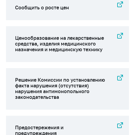
Сообщить о росте
цен на товары
Сообщить о росте цен
Сообщить о росте
цен на лекарства и
медицинские
изделия
Ценообразование на лекарственные
средства, изделия медицинского
Контакты
назначения и медицинскую технику
Адрес и режим
работы
Приемная
Решение Комиссии по установлению
Министра
факта нарушения (отсутствия)
нарушения антимонопольного
Горячая линия
законодательства
Пресс-служба
Вышестоящий
государственный
Предостережения и
орган
предупреждения