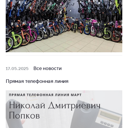
деятельность в
Республике
Беларусь
Защита
персональных
данных
Новости
Обратиться в МАРТ
Все новости
17.05.2025
Личный прием
граждан и юр. лиц
Прямая телефонная линия
Прямaя телефоннaя
линия
Горячая линия
Электронные
обращения