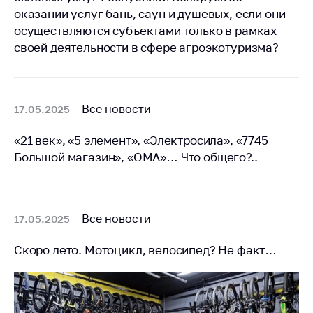
оказании услуг бань, саун и душевых, если они
Торговля и услуги
осуществляются субъектами только в рамках
Регулирование и
своей деятельности в сфере агроэкотуризма?
контроль закупок
Защита прав
потребителей
Все новости
17.05.2025
Регулирование
рекламной
«21 век», «5 элемент», «Электросила», «7745
деятельности
Большой магазин», «ОМА»… Что общего?..
Международное
сотрудничество
Применение мер
Все новости
17.05.2025
нетарифного
регулирования
Скоро лето. Мотоцикл, велосипед? Не факт…
Биржевая торговля
Выставочная