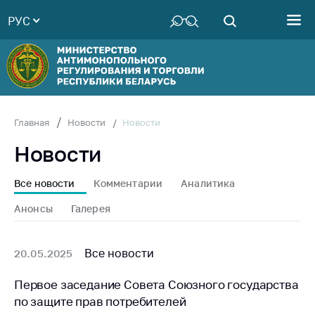
РУС
Министерство
Руководство
Структура
Министерства
Территориальные
Новости
Главная
Новости
органы
Новости
Законодательство
Антикоррупционная
Все новости
Комментарии
Аналитика
деятельность
Анонсы
Галерея
Общественно-
консультативный
совет
Все новости
20.05.2025
Соискателям
Первое заседание Совета Союзного государства
по защите прав потребителей
Награждения