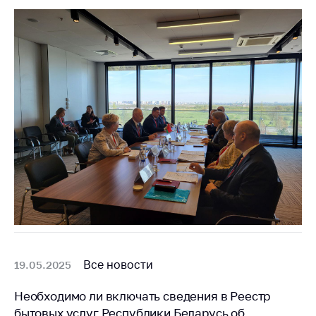
Белорусская
универсальная
товарная биржа
Общественная
жизнь
Идеологическая
работа
Официальные
геральдические
символы
5 лет МАРТ
Деятельность
Ценовая политика
Все новости
19.05.2025
Антимонопольное
Необходимо ли включать сведения в Реестр
регулирование и
конкуренция
бытовых услуг Республики Беларусь об