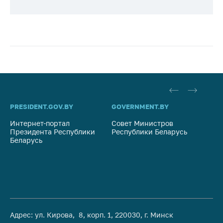
PRESIDENT.GOV.BY
GOVERNMENT.BY
SO
Интернет-портал
Совет Министров
Со
Президента Республики
Республики Беларусь
На
Беларусь
Ре
Адрес: ул. Кирова, 8, корп. 1, 220030, г. Минск