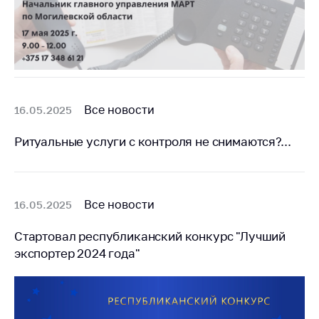
Сообщить о росте
цен на товары
Сообщить о росте
цен на лекарства и
медицинские
изделия
Все новости
16.05.2025
Контакты
Адрес и режим
Ритуальные услуги с контроля не снимаются?...
работы
Приемная
Министра
Все новости
16.05.2025
Горячая линия
Стартовал республиканский конкурс "Лучший
Пресс-служба
экспортер 2024 года"
Вышестоящий
государственный
орган